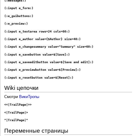
(:messages:)
(:input e_form:)
(:e_guibuttons:)
(:e_preview:)
(:input e_textarea rows=24 cols=60:)
(:input e_author value={$Author} size=40:)
(:input e_changesummary value="Summary" size=60:)
(:input e_savebutton value=$[Save]:)
(:input e_saveeditbutton value=$[Save and edit]:)
(:input e_previewbutton value=$[Preview]:)
(:input e_resetbutton value=$[Reset]:)
Wiki цепочки
Смотри
ВикиТропы
<<|TrailPage|>>
<|TrailPage|>
^|TrailPage|^
Переменные страницы