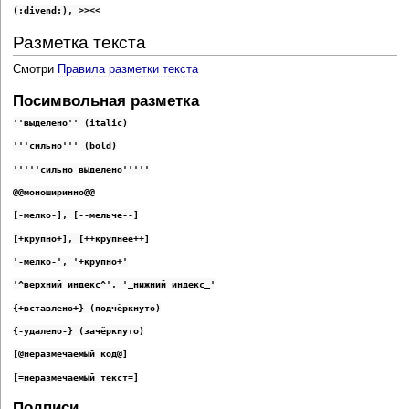
(:divend:), >><<
Разметка текста
Смотри
Правила разметки текста
Посимвольная разметка
''выделено'' (italic)
'''сильно''' (bold)
'''''сильно выделено'''''
@@моноширинно@@
[-мелко-], [--мельче--]
[+крупно+], [++крупнее++]
'-мелко-', '+крупно+'
'^верхний индекс^', '_нижний индекс_'
{+вставлено+} (подчёркнуто)
{-удалено-} (зачёркнуто)
[@неразмечаемый код@]
[=неразмечаемый текст=]
Подписи