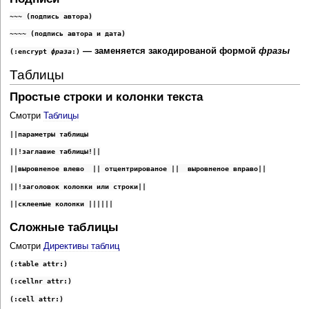
~~
~ (подпись автора)
~~
~~ (подпись автора и дата)
— заменяется закодированой формой
фразы
(:encrypt
фраза
:)
Таблицы
Простые строки и колонки текста
Смотри
Таблицы
||параметры таблицы
||!заглавие таблицы!||
||выровненое влево  || отцентрированое ||  выровненое вправо||
||!заголовок колонки или строки||
||склееные колонки ||||||
Сложные таблицы
Смотри
Директивы таблиц
(:table attr:)
(:cellnr attr:)
(:cell attr:)