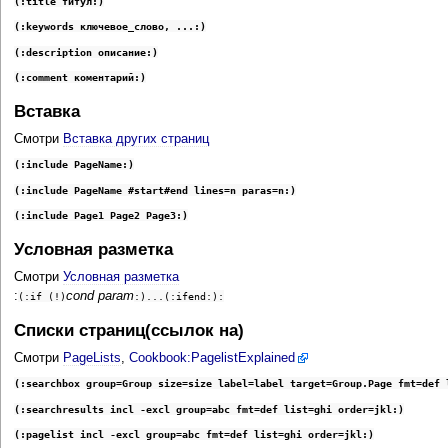
(:title титул:)
(:keywords ключевое_слово, ...:)
(:description описание:)
(:comment коментарий:)
Вставка
Смотри
Вставка других страниц
(:include PageName:)
(:include PageName #start#end lines=n paras=n:)
(:include Page1 Page2 Page3:)
Условная разметка
Смотри
Условная разметка
:
cond param
(:if (!)
:)...(:ifend:):
Списки страниц(ссылок на)
Смотри
PageLists
,
Cookbook:PagelistExplained
(:searchbox group=Group size=size label=label target=Group.Page fmt=def 
(:searchresults incl -excl group=abc fmt=def list=ghi order=jkl:)
(:pagelist incl -excl group=abc fmt=def list=ghi order=jkl:)