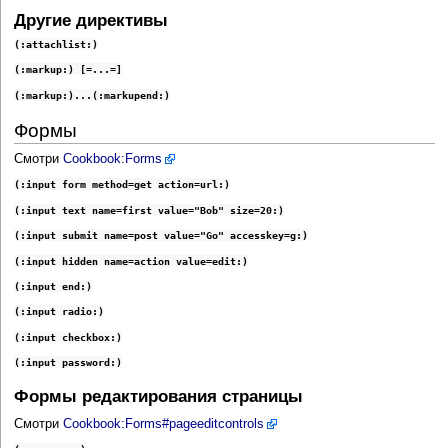
Другие директивы
(:attachlist:)
(:markup:)
 [=...=]
(:markup:)...(:markupend:)
Формы
Смотри
Cookbook:Forms
(:input form method=get action=url:)
(:input text name=first value="Bob" size=20:)
(:input submit name=post value="Go" accesskey=g:)
(:input hidden name=action value=edit:)
(:input end:)
(:input radio:)
(:input checkbox:)
(:input password:)
Формы редактирования страницы
Смотри
Cookbook:Forms#pageeditcontrols