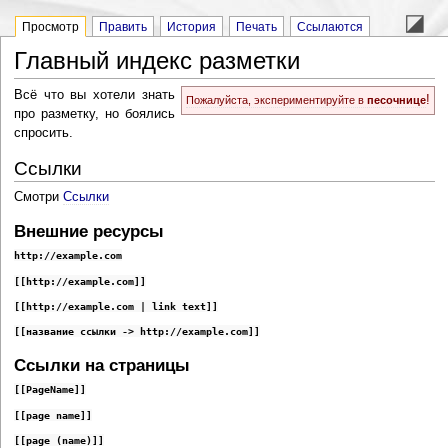
Просмотр
Править
История
Печать
Ссылаются
Главный индекс разметки
Всё что вы хотели знать
!
Пожалуйста, экспериментируйте в
песочнице
про разметку, но боялись
спросить.
Ссылки
Смотри
Ссылки
Внешние ресурсы
http://example.com
[[http://example.com]]
[[http://example.com | link text]]
[[название ссылки -> http://example.com]]
Ссылки на страницы
[[PageName]]
[[page name]]
[[page (name)]]