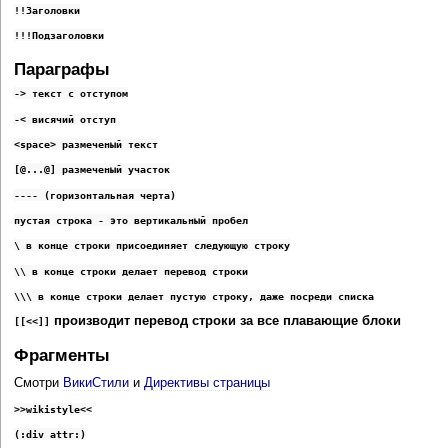
!!Заголовки
!!!Подзаголовки
Параграфы
-> текст с отступом
-< висячий отступ
<space> размеченый текст
[@...@] размеченый участок
---- (горизонтальная черта)
пустая строка - это вертикальный пробел
\ в конце строки присоединяет следующую строку
\\ в конце строки делает перевод строки
\\\ в конце строки делает пустую строку, даже посреди списка
производит перевод строки за все плавающие блоки
[[<<]]
Фрагменты
Смотри
ВикиСтили
и
Директивы страницы
>>wikistyle<<
(:div attr:)