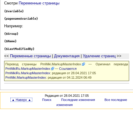
Смотри
Переменные страницы
{
$variable
}
{
pagename$variable
}
Например:
{$Group}
{$Name}
{$LastModifiedBy}
<<
Переменные страницы
|
Документация
|
Удаление страниц
>>
Перевод страницы
PmWiki.MarkupMasterIndex
— Оригинал перевода
PmWikiRu.MarkupMasterIndex
—
Ссылаются
PmWikiRu.MarkupMasterIndex
: редакция от 28.04.2021 17:05
PmWiki.MarkupMasterIndex
: редакция от 04.11.2024 06:49
Редакция от 28.04.2021 17:05
▲ Наверх ▲
Поиск
Последние изменения
Все последние
изменения