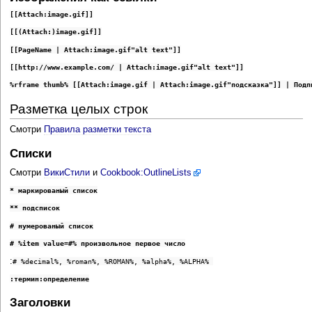
[[Attach:image.gif]]
[[(Attach:)image.gif]]
[[PageName | Attach:image.gif"alt text"]]
[[http://www.example.com/ | Attach:image.gif"alt text"]]
%rframe thumb% [[Attach:image.gif | Attach:image.gif"подсказка"]] | Подп
Разметка целых строк
Смотри
Правила разметки текста
Списки
Смотри
ВикиСтили
и
Cookbook:OutlineLists
* маркированый список
** подсписок
# нумерованый список
# %item value=#% произвольное первое число
:
# %decimal%, %roman%, %ROMAN%, %alpha%, %ALPHA% 
:термин:определение
Заголовки