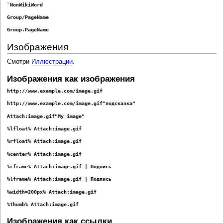
`NonWikiWord
Group/PageName
Group.PageName
Изображения
Смотри
Иллюстрации
.
Изображения как изображения
http://www.example.com/image.gif
http://www.example.com/image.gif"подсказка"
Attach:image.gif"My image"
%lfloat% Attach:image.gif
%rfloat% Attach:image.gif
%center% Attach:image.gif
%rframe% Attach:image.gif | Подпись
%lframe% Attach:image.gif | Подпись
%width=200px% Attach:image.gif
%thumb% Attach:image.gif
Изображения как ссылки