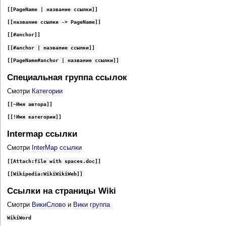
[[PageName | название ссылки]]
[[название ссылки -> PageName]]
[[#anchor]]
[[#anchor | название ссылки]]
[[PageName#anchor | название ссылки]]
Специальная группа ссылок
Смотри
Категории
[[~Имя автора]]
[[!Имя категории]]
Intermap ссылки
Смотри
InterMap ссылки
[[Attach:file with spaces.doc]]
[[Wikipedia:WikiWikiWeb]]
Ссылки на страницы Wiki
Смотри
ВикиСлово
и
Вики группа
WikiWord