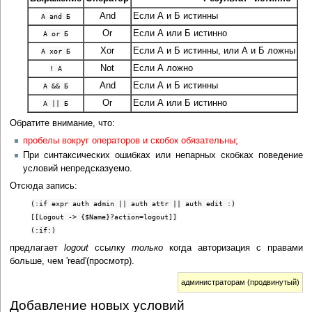
And
Если А и Б истинны
А and Б
Or
Если А или Б истинно
А or Б
Xor
Если А и Б истинны, или А и Б ложны
А xor Б
Not
Если А ложно
! A
And
Если А и Б истинны
А && Б
Or
Если А или Б истинно
А || Б
Обратите внимание, что:
пробелы вокруг операторов и скобок обязательны;
При синтаксических ошибках или непарных скобках поведение
условий непредсказуемо.
Отсюда запись:
(:if expr auth admin || auth attr || auth edit :)
[[Logout -> {$Name}?action=logout]]
(:if:)
предлагает
logout
ссылку
только
когда авторизация с правами
больше, чем 'read'(просмотр).
администраторам (продвинутый)
Добавление новых условий