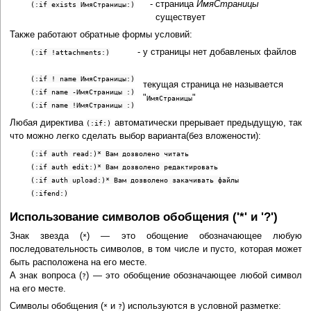
-
страница
ИмяСтраницы
(:if exists ИмяСтраницы:)
существует
Также работают обратные формы условий:
-
у страницы нет добавленых файлов
(:if !attachments:)
(:if ! name ИмяСтраницы:)
текущая страница не называется
(:if name -ИмяСтраницы :)
"
"
ИмяСтраницы
(:if name !ИмяСтраницы :)
Любая директива
автоматически прерывает предыдущую, так
(:if:)
что можно легко сделать выбор варианта(без вложености):
(:if auth read:)* Вам дозволено читать
(:if auth edit:)* Вам дозволено редактировать
(:if auth upload:)* Вам дозволено закачивать файлы
(:ifend:)
Использование символов обобщения ('*' и '?')
Знак звезда (
) — это обощение обозначающее любую
*
последовательность символов, в том числе и пусто, которая может
быть расположена на его месте.
А знак вопроса (
) — это обобщение обозначающее любой символ
?
на его месте.
Символы обобщения (
и
) используются в условной разметке:
*
?