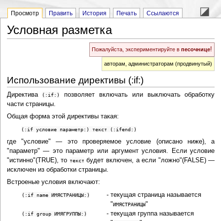
Просмотр
Править
История
Печать
Ссылаются
Условная разметка
!
Пожалуйста, экспериментируйте в
песочнице
авторам, администраторам (продвинутый)
Использование директивы (:if:)
Директива
позволяет включать или выключать обработку
(:if:)
части страницы.
Общая форма этой директивы такая:
(:if условие параметр:) текст (:ifend:)
где "условие" — это проверяемое условие (описано ниже), а
"параметр" — это параметр или аргумент условия. Если условие
"истинно"(TRUE), то
будет включен, а если "ложно"(FALSE) —
текст
исключен из обработки страницы.
Встроеные условия включают:
-
текущая страница называется
(:if name ИМЯСТРАНИЦЫ:)
"
"
ИМЯСТРАНИЦЫ
-
текущая группа называется
(:if group ИМЯГРУППЫ:)