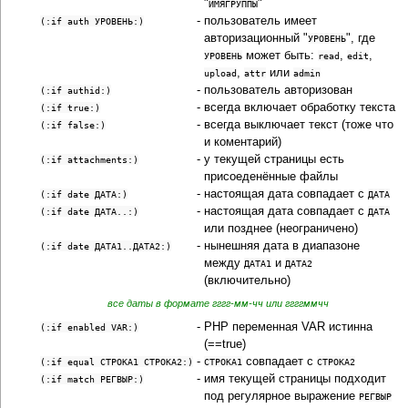
"
"
ИМЯГРУППЫ
-
пользователь имеет
(:if auth УРОВЕНЬ:)
авторизационный "
", где
УРОВЕНЬ
может быть:
,
,
УРОВЕНЬ
read
edit
,
или
upload
attr
admin
-
пользователь авторизован
(:if authid:)
-
всегда включает обработку текста
(:if true:)
-
всегда выключает текст (тоже что
(:if false:)
и коментарий)
-
у текущей страницы есть
(:if attachments:)
присоеденённые файлы
-
настоящая дата совпадает с
(:if date ДАТА:)
ДАТА
-
настоящая дата совпадает с
(:if date ДАТА..:)
ДАТА
или позднее (неограничено)
-
нынешняя дата в диапазоне
(:if date ДАТА1..ДАТА2:)
между
и
ДАТА1
ДАТА2
(включительно)
все даты в формате гггг-мм-чч или ггггммчч
-
PHP переменная VAR истинна
(:if enabled VAR:)
(==true)
-
совпадает с
(:if equal СТРОКА1 СТРОКА2:)
СТРОКА1
СТРОКА2
-
имя текущей страницы подходит
(:if match РЕГВЫР:)
под регулярное выражение
РЕГВЫР