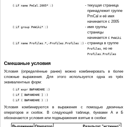
-
текущая страница
(:if name PmCal.2005* :)
принадлежит группе
PmCal и её имя
начинается с 2005
-
имя группы
(:if group PmWiki* :)
страницы
начинается с
PmWiki
-
страница в группе
(:if name Profiles.*,-Profiles.Profiles :)
, но не
Profiles
Profiles.Profiles
Смешаные условия
Условия (определённые ранее) можно комбинировать в более
сложные выражения. Для этого используется одна из трёх
эквивалентных форм:
(:if expr ВЫРАЖЕНИЕ :)
(:if [ ВЫРАЖЕНИЕ ] :)
(:if ( ВЫРАЖЕНИЕ ) :)
Условия комбинируются в выражения с помощью двоичных
операторов и скобок. В следующей таблице, буквами А и Б
обозначаются условия или подвыражения взятые в скобки:
Выражение
Оператор
Результат "истинно"