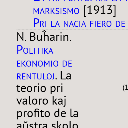
marksismo
[1913]
Pri la nacia fiero d
N. Buĥarin.
Politika
ekonomio de
rentuloj
. La
teorio pri
(
valoro kaj
profito de la
aŭstra skolo