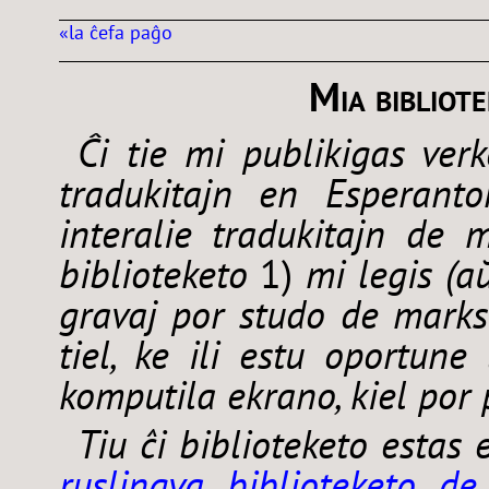
«la ĉefa paĝo
Mia bibliot
Ĉi tie mi publikigas ver
tradukitajn en Esperanton
interalie tradukitajn de 
biblioteketo
1)
mi legis (a
gravaj por studo de mark
tiel, ke ili estu oportune
komputila ekrano, kiel por 
Tiu ĉi biblioteketo estas 
ruslingva biblioteketo d