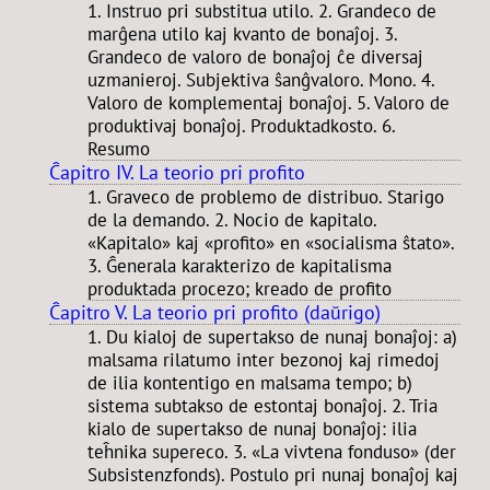
1. Instruo pri substitua utilo. 2. Grandeco de
marĝena utilo kaj kvanto de bonaĵoj. 3.
Grandeco de valoro de bonaĵoj ĉe diversaj
uzmanieroj. Subjektiva ŝanĝvaloro. Mono. 4.
Valoro de komplementaj bonaĵoj. 5. Valoro de
produktivaj bonaĵoj. Produktadkosto. 6.
Resumo
Ĉapitro IV. La teorio pri profito
1. Graveco de problemo de distribuo. Starigo
de la demando. 2. Nocio de kapitalo.
«Kapitalo» kaj «profito» en «socialisma ŝtato».
3. Ĝenerala karakterizo de kapitalisma
produktada procezo; kreado de profito
Ĉapitro V. La teorio pri profito (daŭrigo)
1. Du kialoj de supertakso de nunaj bonaĵoj: a)
malsama rilatumo inter bezonoj kaj rimedoj
de ilia kontentigo en malsama tempo; b)
sistema subtakso de estontaj bonaĵoj. 2. Tria
kialo de supertakso de nunaj bonaĵoj: ilia
teĥnika supereco. 3. «La vivtena fonduso» (der
Subsistenzfonds). Postulo pri nunaj bonaĵoj kaj