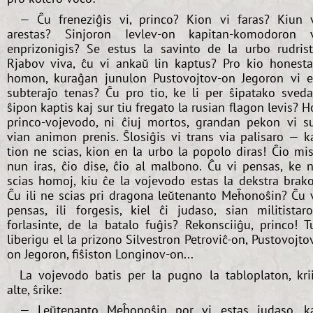
— Ĉu freneziĝis vi, princo? Kion vi faras? Kiun 
arestas? Sinjoron Ievlev-on kapitan-komodoron 
enprizonigis? Se estus la savinto de la urbo rudris
Rjabov viva, ĉu vi ankaŭ lin kaptus? Pro kio honest
homon, kuraĝan junulon Pustovojtov-on Jegoron vi 
subteraĵo tenas? Ĉu pro tio, ke li per ŝipatako sved
ŝipon kaptis kaj sur tiu fregato la rusian flagon levis? H
princo-vojevodo, ni ĉiuj mortos, grandan pekon vi s
vian animon prenis. Ŝlosiĝis vi trans via palisaro — k
tion ne scias, kion en la urbo la popolo diras! Ĉio mi
nun iras, ĉio dise, ĉio al malbono. Ĉu vi pensas, ke 
scias homoj, kiu ĉe la vojevodo estas la dekstra brak
Ĉu ili ne scias pri dragona leŭtenanto Meĥonoŝin? Ĉu 
pensas, ili forgesis, kiel ĉi judaso, sian militistar
forlasinte, de la batalo fuĝis? Rekonsciiĝu, princo! T
liberigu el la prizono Silvestron Petroviĉ-on, Pustovojto
on Jegoron, fiŝiston Longinov-on...
La vojevodo batis per la pugno la tabloplaton, kri
alte, ŝrike:
— Leŭtenanto Meĥonoŝin por vi estas judaso, k