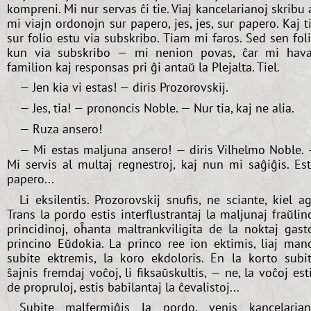
kompreni. Mi nur servas ĉi tie. Viaj kancelarianoj skribu 
mi viajn ordonojn sur papero, jes, jes, sur papero. Kaj t
sur folio estu via subskribo. Tiam mi faros. Sed sen fol
kun via subskribo — mi nenion povas, ĉar mi hav
familion kaj responsas pri ĝi antaŭ la Plejalta. Tiel.
— Jen kia vi estas! — diris Prozorovskij.
— Jes, tia! — prononcis Noble. — Nur tia, kaj ne alia.
— Ruza ansero!
— Mi estas maljuna ansero! — diris Vilhelmo Noble.
Mi servis al multaj regnestroj, kaj nun mi saĝiĝis. Es
papero...
Li eksilentis. Prozorovskij snufis, ne sciante, kiel ag
Trans la pordo estis interflustrantaj la maljunaj fraŭlin
princidinoj, oĥanta maltrankviligita de la noktaj gast
princino Eŭdokia. La princo ree ion ektimis, liaj man
subite ektremis, la koro ekdoloris. En la korto subi
ŝajnis fremdaj voĉoj, li fiksaŭskultis, — ne, la voĉoj est
de propruloj, estis babilantaj la ĉevalistoj...
Subite malfermiĝis la pordo, venis kancelaria