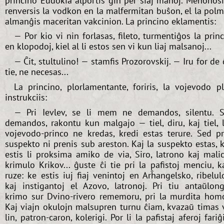
princino Eŭdokia alportis ĝin per siaj manoj. Meĥonoŝ
renversis la vodkon en la malfermitan buŝon, el la pol
almanĝis maceritan vakcinion. La princino eklamentis:
— Por kio vi nin forlasas, fileto, turmentiĝos la prin
en klopodoj, kiel al li estos sen vi kun liaj malsanoj...
— Ĉit, stultulino! — stamfis Prozorovskij. — Iru for de 
tie, ne necesas...
La princino, plorlamentante, foriris, la vojevodo p
instrukciis:
— Pri Ievlev, se li mem ne demandos, silentu. 
demandos, rakontu kun malgajo — tiel, diru, kaj tiel, 
vojevodo-princo ne kredas, kredi estas terure. Sed p
suspekto ni prenis sub areston. Kaj la suspekto estas, 
estis li proksima amiko de via, Siro, latrono kaj mali
krimulo Krikov... ĝuste ĉi tie pri la pafistoj menciu, k
ruze: ke estis iuj fiaj venintoj en Arĥangelsko, ribelul
kaj instigantoj el Azovo, latronoj. Pri tiu antaŭlon
krimo sur Dvino-rivero rememoru, pri la murdita hom
Kaj viajn okulojn malsupren turnu ĉiam, kvazaŭ timas 
lin, patron-caron, kolerigi. Por li la pafistaj aferoj fariĝ