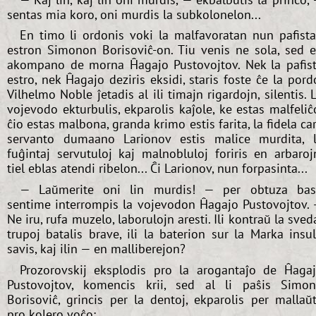
sentas mia koro, oni murdis la subkolonelon...
En timo li ordonis voki la malfavoratan nun pafist
estron Simonon Borisoviĉ-on. Tiu venis ne sola, sed 
akompano de morna Ĥagajo Pustovojtov. Nek la pafis
estro, nek Ĥagajo deziris eksidi, staris foste ĉe la pord
Vilhelmo Noble ĵetadis al ili timajn rigardojn, silentis. 
vojevodo ekturbulis, ekparolis kaĵole, ke estas malfeliĉ
ĉio estas malbona, granda krimo estis farita, la fidela ca
servanto dumaano Larionov estis malice murdita, 
fuĝintaj servutuloj kaj malnobluloj foriris en arbaroj
tiel eblas atendi ribelon... Ĉi Larionov, nun forpasinta...
— Laŭmerite oni lin murdis! — per obtuza ba
sentime interrompis la vojevodon Ĥagajo Pustovojtov.
Ne iru, rufa muzelo, laborulojn aresti. Ili kontraŭ la sved
trupoj batalis brave, ili la baterion sur la Marka insu
savis, kaj ilin — en malliberejon?
Prozorovskij eksplodis pro la arogantaĵo de Ĥaga
Pustovojtov, komencis krii, sed al li paŝis Simo
Borisoviĉ, grincis per la dentoj, ekparolis per mallaŭ
pro kolero voĉo: