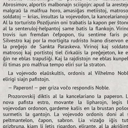
Abrosimov, alportis malbonajn sciigojn: apud la arestej
malgraŭ la malfrua horo, amasiĝas metiistoj, matroso
soldatoj — krias, insultas la vojevodon, la kancelarianoj
Al la torturisto Pozdjunin oni trabatis la kapon per ŝton
al la senteruloj-helpantoj same batis la flankojn. Virin
trovis iun fremdan ĉefpopon, tiu sentime faris p
Silvestro kaj por la mortigita rudristo Ivano diservon 
la preĝejo de Sankta Paraskeva. Virinoj kaj soldato
matrosoj kaj portistoj tiel ĉirkaŭis la preĝejeton, ke 
ĝin ne eblas trapuŝiĝi. Kaj la rajdistojn ne eblas kunpel
ili timas pro malfrua tempo eliri sur la straton.
La vojevodo elaŭskultis, ordonis al Vilhelmo Nob
elirigi siajn pafistojn.
— Paperon! — per griza voĉo respondis Noble.
Prozorovskij diktis al la kancelariano la paperon. 
nova pafista estro, movante la lipharojn, legis 
vojevodan ordonon, gardeme kaŝis en la brustan poŝo
surmetis la gantojn. La vojevodo ordonis doni al 
peltmantelon, ĉapon, sabron. Lia vizaĝo iĝis tu
grizbruna, kiam li ĵetis rigardon, elirante, al la akriĝin