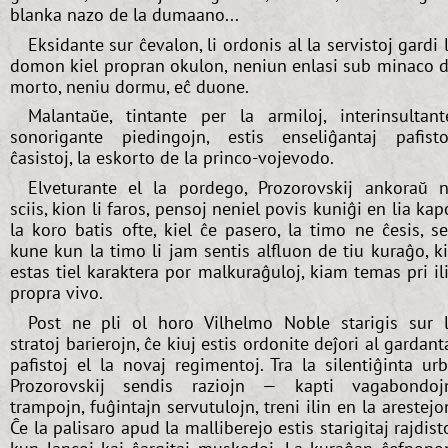
blanka nazo de la dumaano...
Eksidante sur ĉevalon, li ordonis al la servistoj gardi 
domon kiel propran okulon, neniun enlasi sub minaco 
morto, neniu dormu, eĉ duone.
Malantaŭe, tintante per la armiloj, interinsultant
sonorigante piedingojn, estis enseliĝantaj pafisto
ĉasistoj, la eskorto de la princo-vojevodo.
Elveturante el la pordego, Prozorovskij ankoraŭ 
sciis, kion li faros, pensoj neniel povis kuniĝi en lia kap
la koro batis ofte, kiel ĉe pasero, la timo ne ĉesis, s
kune kun la timo li jam sentis alfluon de tiu kuraĝo, k
estas tiel karaktera por malkuraĝuloj, kiam temas pri il
propra vivo.
Post ne pli ol horo Vilhelmo Noble starigis sur 
stratoj barierojn, ĉe kiuj estis ordonite deĵori al gardant
pafistoj el la novaj regimentoj. Tra la silentiĝinta ur
Prozorovskij sendis raziojn — kapti vagabondoj
trampojn, fuĝintajn servutulojn, treni ilin en la arestejo
Ĉe la palisaro apud la malliberejo estis starigitaj rajdist