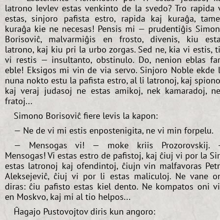
latrono Ievlev estas venkinto de la svedo? Tro rapida 
estas, sinjoro pafista estro, rapida kaj kuraĝa, tam
kuraĝa kie ne necesas! Pensis mi — prudentiĝis Simo
Borisoviĉ, malvarmiĝis en frosto, divenis, kiu est
latrono, kaj kiu pri la urbo zorgas. Sed ne, kia vi estis, t
vi restis — insultanto, obstinulo. Do, nenion eblas far
eble! Eksigos mi vin de via servo. Sinjoro Noble ekde 
nuna nokto estu la pafista estro, al li latronoj, kaj spiono
kaj veraj judasoj ne estas amikoj, nek kamaradoj, n
fratoj...
Simono Borisoviĉ fiere levis la kapon:
— Ne de vi mi estis enpostenigita, ne vi min forpelu.
— Mensogas vi! — moke kriis Prozorovskij. 
Mensogas! Vi estas estro de pafistoj, kaj ĉiuj vi por la Si
estas latronoj kaj ofendintoj, ĉiujn vin malfavoras Pet
Aleksejeviĉ, ĉiuj vi por li estas maliculoj. Ne vane o
diras: ĉiu pafisto estas kiel dento. Ne kompatos oni v
en Moskvo, kaj mi al tio helpos...
Ĥagajo Pustovojtov diris kun angoro: