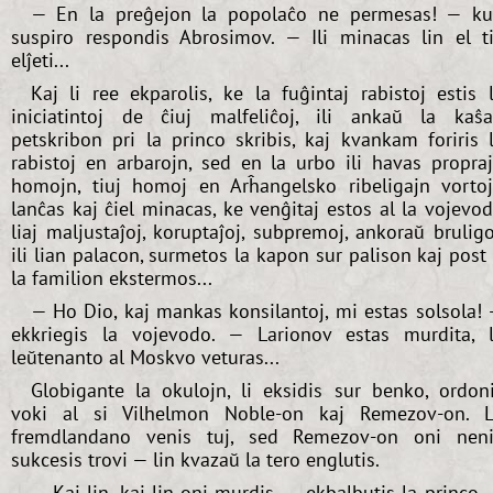
— En la preĝejon la popolaĉo ne permesas! — k
suspiro respondis Abrosimov. — Ili minacas lin el t
elĵeti...
Kaj li ree ekparolis, ke la fuĝintaj rabistoj estis 
iniciatintoj de ĉiuj malfeliĉoj, ili ankaŭ la kaŝ
petskribon pri la princo skribis, kaj kvankam foriris 
rabistoj en arbarojn, sed en la urbo ili havas propra
homojn, tiuj homoj en Arĥangelsko ribeligajn vorto
lanĉas kaj ĉiel minacas, ke venĝitaj estos al la vojevo
liaj maljustaĵoj, koruptaĵoj, subpremoj, ankoraŭ brulig
ili lian palacon, surmetos la kapon sur palison kaj post 
la familion ekstermos...
— Ho Dio, kaj mankas konsilantoj, mi estas solsola!
ekkriegis la vojevodo. — Larionov estas murdita, 
leŭtenanto al Moskvo veturas...
Globigante la okulojn, li eksidis sur benko, ordon
voki al si Vilhelmon Noble-on kaj Remezov-on. 
fremdlandano venis tuj, sed Remezov-on oni nen
sukcesis trovi — lin kvazaŭ la tero englutis.
— Kaj lin, kaj lin oni murdis, — ekbalbutis la princo,