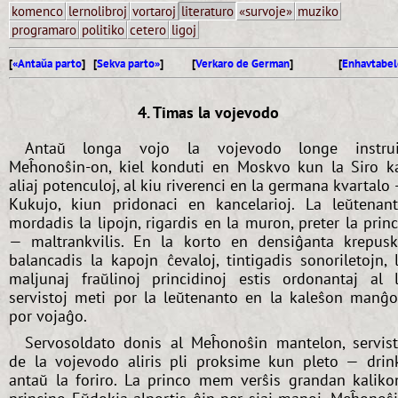
komenco
lernolibroj
vortaroj
literaturo
«survoje»
muziko
programaro
politiko
cetero
ligoj
[
«Antaŭa parto
] [
Sekva parto»
]
[
Verkaro de German
]
[
Enhavtabel
4. Timas la vojevodo
Antaŭ longa vojo la vojevodo longe instrui
Meĥonoŝin-on, kiel konduti en Moskvo kun la Siro k
aliaj potenculoj, al kiu riverenci en la germana kvartalo
Kukujo, kiun pridonaci en kancelarioj. La leŭtenan
mordadis la lipojn, rigardis en la muron, preter la prin
— maltrankvilis. En la korto en densiĝanta krepus
balancadis la kapojn ĉevaloj, tintigadis sonoriletojn, 
maljunaj fraŭlinoj princidinoj estis ordonantaj al 
servistoj meti por la leŭtenanto en la kaleŝon manĝ
por vojaĝo.
Servosoldato donis al Meĥonoŝin mantelon, servis
de la vojevodo aliris pli proksime kun pleto — drin
antaŭ la foriro. La princo mem verŝis grandan kaliko