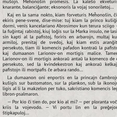
muŝojn. Meĥonoŝin promesis. La kaleŝo ekveturi
knarante, balanciĝante; eksonoris la vojaj sonoriletoj...
Kaj en la sama nokto, kiam forveturis Meĥonoŝin, ĉ
ekiris pene-svene, dise-mise: tuj kiam la princo kuŝiĝ
dormi, venis kancelariano Abrosimov kun terura sciigo
la fuĝintaj rabistoj, kiuj loĝis sur la Marka insulo, ne las
sin kapti al la pafistoj, foriris en arbarojn, multaj k
armiloj, prenitaj de svedoj, kaj kiam estis aranĝi
persekuto, tiam ili komencis pafadon kontraŭ la pafist
kaj dumaanon Larionov-on mortigis malice. Tame
Larionov-on ili mortigis ankoraŭ antaŭ la komenco de 
persekuto, sed la kvindekestron kaj ankoraŭ kelka
pafistojn ili mortpafis ĉe arbara rando...
La dumaanon oni enportis en la princajn ĉambroj
kuŝigis sur bastomaton, sur la plankon, sub la ikonoj
ligis al li la makzelon per tuko, sakristiano komencis le
libron-psalmaron.
— Por kio ĉi tien do, por kio al mi? — per ploranta vo
kriis la vojevodo. — Vi portu lin en la preĝejo
ŝtipkapuloj...