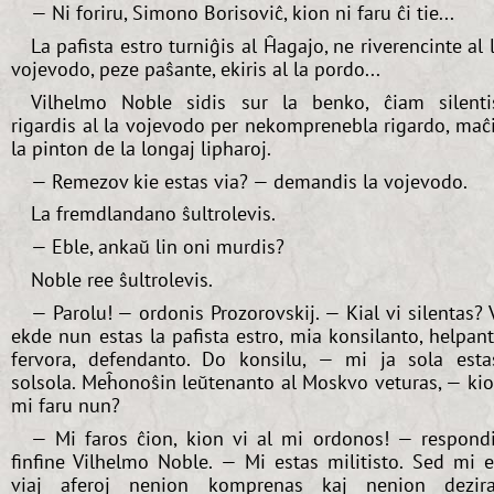
— Ni foriru, Simono Borisoviĉ, kion ni faru ĉi tie...
La pafista estro turniĝis al Ĥagajo, ne riverencinte al 
vojevodo, peze paŝante, ekiris al la pordo...
Vilhelmo Noble sidis sur la benko, ĉiam silenti
rigardis al la vojevodo per nekomprenebla rigardo, maĉ
la pinton de la longaj lipharoj.
— Remezov kie estas via? — demandis la vojevodo.
La fremdlandano ŝultrolevis.
— Eble, ankaŭ lin oni murdis?
Noble ree ŝultrolevis.
— Parolu! — ordonis Prozorovskij. — Kial vi silentas? 
ekde nun estas la pafista estro, mia konsilanto, helpan
fervora, defendanto. Do konsilu, — mi ja sola esta
solsola. Meĥonoŝin leŭtenanto al Moskvo veturas, — ki
mi faru nun?
— Mi faros ĉion, kion vi al mi ordonos! — respond
finfine Vilhelmo Noble. — Mi estas militisto. Sed mi 
viaj aferoj nenion komprenas kaj nenion dezir