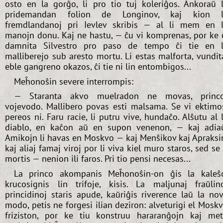
osto en la gorĝo, li pro tio tuj koleriĝos. Ankoraŭ 
pridemandan folion de Longinov, kaj kion l
fremdlandanoj pri Ievlev skribis — al li mem en 
manojn donu. Kaj ne hastu, — ĉu vi komprenas, por ke 
damnita Silvestro pro paso de tempo ĉi tie en 
malliberejo sub aresto mortu. Li estas malforta, vundit
eble gangreno okazos, ĉi tie ni lin entombigos...
Meĥonoŝin severe interrompis:
— Staranta akvo muelradon ne movas, princo
vojevodo. Mallibero povas esti malsama. Se vi ektimo
pereos ni. Faru racie, li putru vive, hundaĉo. Alŝutu al l
diablo, en kaĉon aŭ en supon venenon, — kaj adia
Amikojn li havas en Moskvo — kaj Menŝikov kaj Apraksi
kaj aliaj famaj viroj por li viva kiel muro staros, sed se 
mortis — nenion ili faros. Pri tio pensi necesas...
La princo akompanis Meĥonoŝin-on ĝis la kaleŝ
krucosignis lin trifoje, kisis. La maljunaj fraŭlin
princidinoj staris apude, kaŭriĝis riverence laŭ la no
modo, petis ne forgesi ilian deziron: alveturigi el Mosk
friziston, por ke tiu konstruu hararanĝojn kaj me