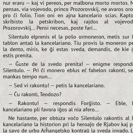
nur eraru — kaj vi pereos, per malbona morto mortos. 
pensas, via vojevodo, princo Prozorovskij, ne avaros or
pro ĉi folio. Tion oni en ajna kancelario scias. Kapt
skribisto la petskribon, kaj rajdos al vojevo
Prozorovskij... Pensi necesas, poste fari...
Silentulo elprenis el la poŝo ormoneron, metis sur 
tablon antaŭ la kancelariano. Tiu provis la moneron p
la dento, miris, ke ĝi estas sveda, demandis, de kie 
estis prenita.
— Ĝuste de la svedo prenita! — enigme respond
Silentulo. — Pri ĉi monero eblus eĉ fabelon rakonti, s
mankas tempo nun...
— Sed vi rakontu! — petis la kancelariano.
— Ĉu rakonti, Teodozo?
— Rakontu! — respondis Forĝisto. — Eble, l
kancelariano pli favora iĝos al nia afero...
Ne hastante, per obtuza voĉo Silentulo rakontis al 
kancelariano la historion pri la heroaĵo de Rjabov kaj p
la savo de urbo Arĥangelsko kontraŭ la sveda invado. 