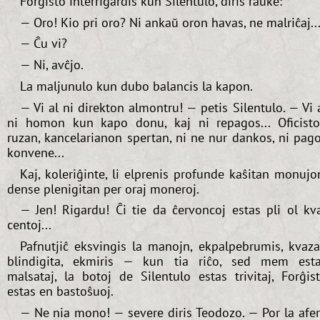
Forĝisto interrigardis kun Silentulo, diris raŭke:
— Oro! Kio pri oro? Ni ankaŭ oron havas, ne malriĉaj..
— Ĉu vi?
— Ni, avĉjo.
La maljunulo kun dubo balancis la kapon.
— Vi al ni direkton almontru! — petis Silentulo. — Vi 
ni homon kun kapo donu, kaj ni repagos... Oficist
ruzan, kancelarianon spertan, ni ne nur dankos, ni pag
konvene...
Kaj, koleriĝinte, li elprenis profunde kaŝitan monujo
dense plenigitan per oraj moneroj.
— Jen! Rigardu! Ĉi tie da ĉervoncoj estas pli ol kv
centoj...
Pafnutjiĉ eksvingis la manojn, ekpalpebrumis, kvaz
blindigita, ekmiris — kun tia riĉo, sed mem est
malsataj, la botoj de Silentulo estas trivitaj, Forĝis
estas en bastoŝuoj.
— Ne nia mono! — severe diris Teodozo. — Por la afe