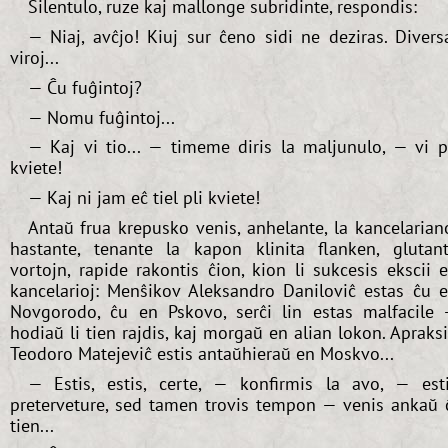
Silentulo, ruze kaj mallonge subridinte, respondis:
— Niaj, avĉjo! Kiuj sur ĉeno sidi ne deziras. Divers
viroj...
— Ĉu fuĝintoj?
— Nomu fuĝintoj...
— Kaj vi tio... — timeme diris la maljunulo, — vi p
kviete!
— Kaj ni jam eĉ tiel pli kviete!
Antaŭ frua krepusko venis, anhelante, la kancelarian
hastante, tenante la kapon klinita flanken, glutan
vortojn, rapide rakontis ĉion, kion li sukcesis ekscii 
kancelarioj: Menŝikov Aleksandro Daniloviĉ estas ĉu 
Novgorodo, ĉu en Pskovo, serĉi lin estas malfacile
hodiaŭ li tien rajdis, kaj morgaŭ en alian lokon. Apraks
Teodoro Matejeviĉ estis antaŭhieraŭ en Moskvo...
— Estis, estis, certe, — konfirmis la avo, — est
preterveture, sed tamen trovis tempon — venis ankaŭ 
tien...