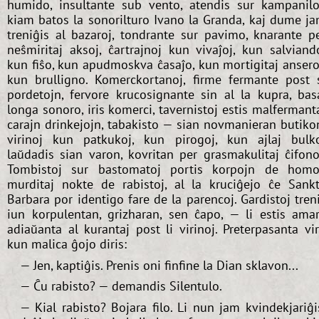
humido, insultante sub vento, atendis sur kampanilo
kiam batos la sonorilturo Ivano la Granda, kaj dume j
treniĝis al bazaroj, tondrante sur pavimo, knarante p
neŝmiritaj aksoj, ĉartrajnoj kun vivaĵoj, kun salviand
kun fiŝo, kun apudmoskva ĉasaĵo, kun mortigitaj ansero
kun brulligno. Komerckortanoj, firme fermante post 
pordetojn, fervore krucosignante sin al la kupra, bas
longa sonoro, iris komerci, tavernistoj estis malfermant
carajn drinkejojn, tabakisto — sian novmanieran butiko
virinoj kun patkukoj, kun pirogoj, kun ajlaj bulk
laŭdadis sian varon, kovritan per grasmakulitaj ĉifono
Tombistoj sur bastomatoj portis korpojn de homo
murditaj nokte de rabistoj, al la kruciĝejo ĉe Sank
Barbara por identigo fare de la parencoj. Gardistoj tren
iun korpulentan, grizharan, sen ĉapo, — li estis ama
adiaŭanta al kurantaj post li virinoj. Preterpasanta vi
kun malica ĝojo diris:
— Jen, kaptiĝis. Prenis oni finfine la Dian sklavon...
— Ĉu rabisto? — demandis Silentulo.
— Kial rabisto? Bojara filo. Li nun jam kvindekjariĝi