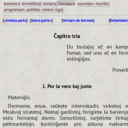
komenco
lernolibroj
vortaroj
literaturo
«survoje»
muziko
programaro
politiko
cetero
ligoj
[
«Antaŭa parto
] [
Sekva parto»
]
[
Verkaro de German
]
[
Enhavtabel
Ĉapitro tria
Du brulaĵoj eĉ en kam
fumas, sed unu eĉ en for
estingiĝas.
Prover
1. Por la vero kaj justo
Mateniĝis.
Dormeme, enue, raŭkete intervokadis virkokoj 
Moskvaj stratetoj. Noktaj gardistoj, foriginte la barieroj
estis forirantaj dormi. Sonorilistoj, surĵetinte ŝirita
peltmantelojn, kuntiriĝante pro aŭtuna malvar