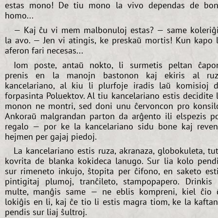
estas mono! De tiu mono la vivo dependas de bo
homo...
— Kaj ĉu vi mem malbonuloj estas? — same koleriĝ
la avo. — Jen vi atingis, ke preskaŭ mortis! Kun kapo 
aferon fari necesas...
Iom poste, antaŭ nokto, li surmetis peltan ĉapo
prenis en la manojn bastonon kaj ekiris al ru
kancelariano, al kiu li plurfoje iradis laŭ komisioj 
forpasinta Poluektov. Al tiu kancelariano estis decidite 
monon ne montri, sed doni unu ĉervoncon pro konsil
Ankoraŭ malgrandan parton da arĝento ili elspezis p
regalo — por ke la kancelariano sidu bone kaj reve
hejmen per gajaj piedoj.
La kancelariano estis ruza, akranaza, globokuleta, tu
kovrita de blanka kokideca lanugo. Sur lia kolo pend
sur rimeneto inkujo, ŝtopita per ĉifono, en saketo est
pintigitaj plumoj, tranĉileto, stampopapero. Drinkis 
multe, manĝis same — ne eblis kompreni, kiel ĉio 
lokiĝis en li, kaj ĉe tio li estis magra tiom, ke la kafta
pendis sur liaj ŝultroj.