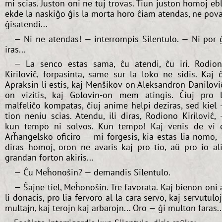
mi scias. Juston oni ne tuj trovas. Tiun juston homoj eb
ekde la naskiĝo ĝis la morta horo ĉiam atendas, ne pov
ĝisatendi...
— Ni ne atendas! — interrompis Silentulo. — Ni por 
iras...
— La senco estas sama, ĉu atendi, ĉu iri. Rodio
Kiriloviĉ, forpasinta, same sur la loko ne sidis. Kaj 
Apraksin li estis, kaj Menŝikov-on Aleksandron Danilovi
on vizitis, kaj Golovin-on mem atingis. Ĉiuj pro 
malfeliĉo kompatas, ĉiuj anime helpi deziras, sed kiel
tion neniu scias. Atendu, ili diras, Rodiono Kiriloviĉ,
kun tempo ni solvos. Kun tempo! Kaj venis de vi 
Arĥangelsko oficiro — mi forgesis, kia estas lia nomo,
diras homoj, oron ne avaris kaj pro tio, aŭ pro io al
grandan forton akiris...
— Ĉu Meĥonoŝin? — demandis Silentulo.
— Ŝajne tiel, Meĥonoŝin. Tre favorata. Kaj bienon oni 
li donacis, pro lia fervoro al la cara servo, kaj servutulo
multajn, kaj terojn kaj arbarojn... Oro — ĝi multon faras..