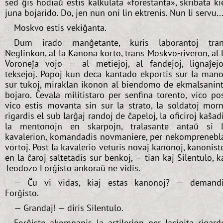
sed ĝis hodiaŭ estis kalkulata «forestanta», skribata ki
juna bojarido. Do, jen nun oni lin ektrenis. Nun li servu..
Moskvo estis vekiĝanta.
Dum irado manĝetante, kuris laborantoj tra
Neglinkon, al la Kanona korto, trans Moskvo-riveron, al 
Voroneĵa vojo — al metiejoj, al fandejoj, lignaĵejo
teksejoj. Popoj kun deca kantado ekportis sur la mano
sur tukoj, miraklan ikonon al biendomo de ekmalsanin
bojaro. Ĉevala militistaro per senfina torento, vico po
vico estis movanta sin sur la strato, la soldatoj mor
rigardis el sub larĝaj randoj de ĉapeloj, la oficiroj kaŝad
la mentonojn en skarpojn, tralasante antaŭ si 
kavalerion, komandadis novmaniere, per nekomprenebl
vortoj. Post la kavalerio veturis novaj kanonoj, kanonist
en la ĉaroj saltetadis sur benkoj, — tian kaj Silentulo, k
Teodozo Forĝisto ankoraŭ ne vidis.
— Ĉu vi vidas, kiaj estas kanonoj? — demand
Forĝisto.
— Grandaj! — diris Silentulo.
Forĝisto akompanis la artilerion per lacigita rigard