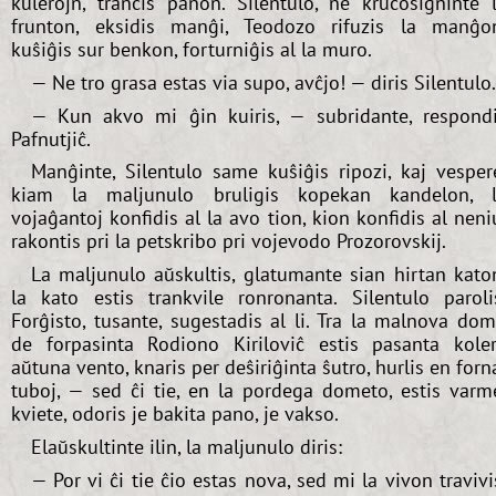
kulerojn, tranĉis panon. Silentulo, ne krucosigninte 
frunton, eksidis manĝi, Teodozo rifuzis la manĝo
kuŝiĝis sur benkon, forturniĝis al la muro.
— Ne tro grasa estas via supo, avĉjo! — diris Silentulo.
— Kun akvo mi ĝin kuiris, — subridante, respond
Pafnutjiĉ.
Manĝinte, Silentulo same kuŝiĝis ripozi, kaj vesper
kiam la maljunulo bruligis kopekan kandelon, 
vojaĝantoj konfidis al la avo tion, kion konfidis al neni
rakontis pri la petskribo pri vojevodo Prozorovskij.
La maljunulo aŭskultis, glatumante sian hirtan kato
la kato estis trankvile ronronanta. Silentulo paroli
Forĝisto, tusante, sugestadis al li. Tra la malnova do
de forpasinta Rodiono Kiriloviĉ estis pasanta kole
aŭtuna vento, knaris per deŝiriĝinta ŝutro, hurlis en forn
tuboj, — sed ĉi tie, en la pordega dometo, estis varm
kviete, odoris je bakita pano, je vakso.
Elaŭskultinte ilin, la maljunulo diris:
— Por vi ĉi tie ĉio estas nova, sed mi la vivon travivi