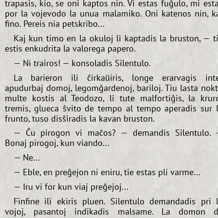
trapasis, kio, se oni kaptos nin. Vi estas fuĝulo, mi est
por la vojevodo la unua malamiko. Oni katenos nin, k
fino. Pereis nia petskribo...
Kaj kun timo en la okuloj li kaptadis la bruston, — t
estis enkudrita la valorega papero.
— Ni trairos! — konsoladis Silentulo.
La barieron ili ĉirkaŭiris, longe erarvagis int
apudurbaj domoj, legomĝardenoj, bariloj. Tiu lasta nok
multe kostis al Teodozo, li tute malfortiĝis, la krur
tremis, glueca ŝvito de tempo al tempo aperadis sur 
frunto, tuso disŝiradis la kavan bruston.
— Ĉu pirogon vi maĉos? — demandis Silentulo.
Bonaj pirogoj, kun viando...
— Ne...
— Eble, en preĝejon ni eniru, tie estas pli varme...
— Iru vi for kun viaj preĝejoj...
Finfine ili ekiris pluen. Silentulo demandadis pri 
vojoj, pasantoj indikadis malsame. La domon 