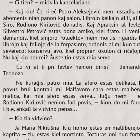
— Ĉi tien? — miris la kancelariano.
— Kaj kio! Ĉe ni eĉ Petro Aleksejeviĉ mem estadis, 
abomenis nian panon kaj salon. Librojn kelkajn al li, al 
Siro, Rodiono Kiriloviĉ donadis. Kaj Apraksin al Ievl
Silvestro Petroviĉ estas bona amiko, kiel frato. Li veni
demandis, kiel sinjoro Poluektov mem mortis, rigardis 
librojn kaj foliojn de la forpasinto, ordonis al mi kun tu
severeco: konservu, avo, kiel propran okulon ĉi riĉaĵoj
Nu kaj kio por mi? Ĝuste tio estas mia servo...
— Ĉu vi al li pri Ievlev nenion diris? — demand
Teodozo.
— Ne kuraĝis, patro mia. La afero estas delikata. 
povus brui kontraŭ mi. Malfavoro cara estas malbe
malica, kaj mia afero estas serva... Juĝu mem — 
Rodiono Kiriloviĉ nenion fari povis, — kion do mi far
Eble, ankaŭ la vidvino penas...
— Kia tia vidvino?
— Ja Maria Nikitiŝna! Kiu homo estas en malliberej
kaptita — tiu estas kiel mortinto. Torturas oni nun fort