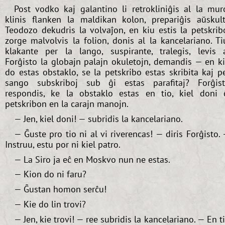
Post vodko kaj galantino li retrokliniĝis al la mur
klinis flanken la maldikan kolon, prepariĝis aŭskult
Teodozo dekudris la volvaĵon, en kiu estis la petskrib
zorge malvolvis la folion, donis al la kancelariano. Ti
klakante per la lango, suspirante, tralegis, levis 
Forĝisto la globajn palajn okuletojn, demandis — en k
do estas obstaklo, se la petskribo estas skribita kaj p
sango subskriboj sub ĝi estas parafitaj? Forĝis
respondis, ke la obstaklo estas en tio, kiel doni 
petskribon en la carajn manojn.
— Jen, kiel doni! — subridis la kancelariano.
— Ĝuste pro tio ni al vi riverencas! — diris Forĝisto.
Instruu, estu por ni kiel patro.
— La Siro ja eĉ en Moskvo nun ne estas.
— Kion do ni faru?
— Ĝustan homon serĉu!
— Kie do lin trovi?
— Jen, kie trovi! — ree subridis la kancelariano. — En t