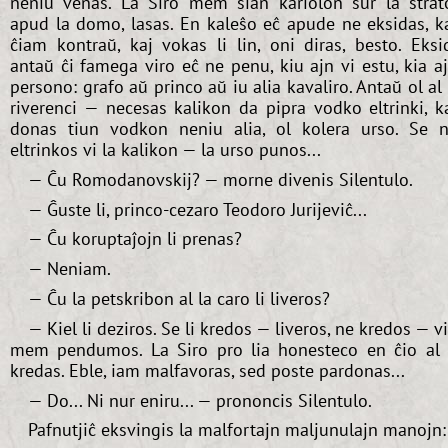
neniu venas. La Siro mem sian kariolon sur la strat
apud la domo, lasas. En kaleŝo eĉ apude ne eksidas, k
ĉiam kontraŭ, kaj vokas li lin, oni diras, besto. Eksi
antaŭ ĉi famega viro eĉ ne penu, kiu ajn vi estu, kia a
persono: grafo aŭ princo aŭ iu alia kavaliro. Antaŭ ol al 
riverenci — necesas kalikon da pipra vodko eltrinki, k
donas tiun vodkon neniu alia, ol kolera urso. Se 
eltrinkos vi la kalikon — la urso punos...
— Ĉu Romodanovskij? — morne divenis Silentulo.
— Ĝuste li, princo-cezaro Teodoro Jurijeviĉ...
— Ĉu koruptaĵojn li prenas?
— Neniam.
— Ĉu la petskribon al la caro li liveros?
— Kiel li deziros. Se li kredos — liveros, ne kredos — v
mem pendumos. La Siro pro lia honesteco en ĉio al 
kredas. Eble, iam malfavoras, sed poste pardonas...
— Do... Ni nur eniru... — prononcis Silentulo.
Pafnutjiĉ eksvingis la malfortajn maljunulajn manojn: