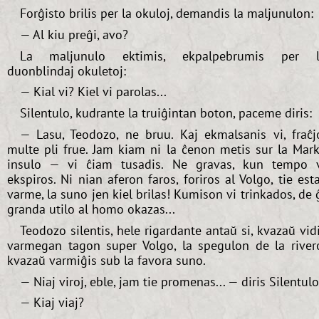
Forĝisto brilis per la okuloj, demandis la maljunulon:
— Al kiu preĝi, avo?
La maljunulo ektimis, ekpalpebrumis per l
duonblindaj okuletoj:
— Kial vi? Kiel vi parolas...
Silentulo, kudrante la truiĝintan boton, paceme diris:
— Lasu, Teodozo, ne bruu. Kaj ekmalsanis vi, fraĉj
multe pli frue. Jam kiam ni la ĉenon metis sur la Mar
insulo — vi ĉiam tusadis. Ne gravas, kun tempo 
ekspiros. Ni nian aferon faros, foriros al Volgo, tie est
varme, la suno jen kiel brilas! Kumison vi trinkados, de 
granda utilo al homo okazas...
Teodozo silentis, hele rigardante antaŭ si, kvazaŭ vid
varmegan tagon super Volgo, la spegulon de la river
kvazaŭ varmiĝis sub la favora suno.
— Niaj viroj, eble, jam tie promenas... — diris Silentulo
— Kiaj viaj?