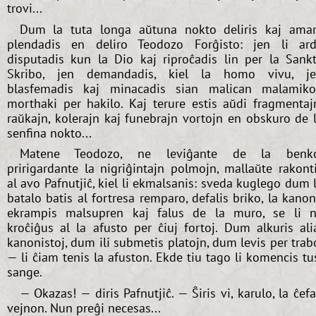
trovi...
Dum la tuta longa aŭtuna nokto deliris kaj ama
plendadis en deliro Teodozo Forĝisto: jen li ar
disputadis kun la Dio kaj riproĉadis lin per la Sank
Skribo, jen demandadis, kiel la homo vivu, j
blasfemadis kaj minacadis sian malican malamik
morthaki per hakilo. Kaj terure estis aŭdi fragmentaj
raŭkajn, kolerajn kaj funebrajn vortojn en obskuro de 
senfina nokto...
Matene Teodozo, ne leviĝante de la benko
pririgardante la nigriĝintajn polmojn, mallaŭte rakont
al avo Pafnutjiĉ, kiel li ekmalsanis: sveda kuglego dum 
batalo batis al fortresa remparo, defalis briko, la kano
ekrampis malsupren kaj falus de la muro, se li 
kroĉiĝus al la afusto per ĉiuj fortoj. Dum alkuris ali
kanonistoj, dum ili submetis platojn, dum levis per trab
— li ĉiam tenis la afuston. Ekde tiu tago li komencis tu
sange.
— Okazas! — diris Pafnutjiĉ. — Ŝiris vi, karulo, la ĉef
vejnon. Nun preĝi necesas...