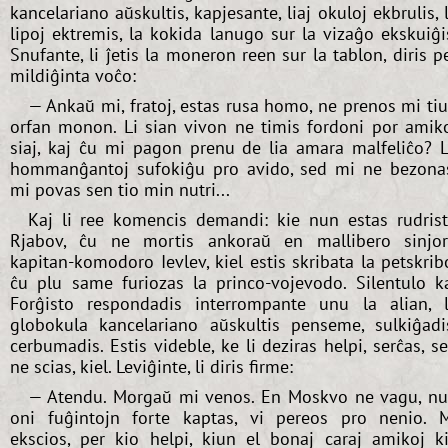
kancelariano aŭskultis, kapjesante, liaj okuloj ekbrulis, 
lipoj ektremis, la kokida lanugo sur la vizaĝo ekskuiĝi
Snufante, li ĵetis la moneron reen sur la tablon, diris p
mildiĝinta voĉo:
— Ankaŭ mi, fratoj, estas rusa homo, ne prenos mi ti
orfan monon. Li sian vivon ne timis fordoni por amik
siaj, kaj ĉu mi pagon prenu de lia amara malfeliĉo? 
hommanĝantoj sufokiĝu pro avido, sed mi ne bezona
mi povas sen tio min nutri...
Kaj li ree komencis demandi: kie nun estas rudris
Rjabov, ĉu ne mortis ankoraŭ en mallibero sinjo
kapitan-komodoro Ievlev, kiel estis skribata la petskrib
ĉu plu same furiozas la princo-vojevodo. Silentulo k
Forĝisto respondadis interrompante unu la alian, 
globokula kancelariano aŭskultis penseme, sulkiĝadi
cerbumadis. Estis videble, ke li deziras helpi, serĉas, s
ne scias, kiel. Leviĝinte, li diris firme:
— Atendu. Morgaŭ mi venos. En Moskvo ne vagu, n
oni fuĝintojn forte kaptas, vi pereos pro nenio. 
ekscios, per kio helpi, kiun el bonaj caraj amikoj k