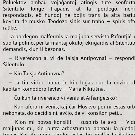
Poluektov ambaŭ vojaĝantoj atingis tute senforta
Silentulo longe frapadis al la pordego, nen
respondadis, eĉ hundoj ne bojis trans la alta baril
kovrita de musko. Teodozo sidis sur trabo — spiris oft
raŭke.
La pordegon malfermis la maljuna servisto Pafnutjiĉ, 
sub la polmo, per larmantaj okuloj ekrigardis al Silentul
demandis, kiun li bezonas.
— Riverencon al vi de Taisja Antipovna! — respond
Silentulo.
— Kiu Taisja Antipovna?
— Ja tiu virino bona, ĉe kiu loĝas nun la edzino 
kapitan-komodoro Ievlev — Maria Nikitiŝna.
— Ĉu kun la riverenco vi venis el Arĥangelsko?
— Kun afero ni venis, kaj ĉar Moskvo por ni estas ur
nekonata, do decidis ni, avĉjo, de vi konsilon peti...
— Kion mi povas konsili! — suspiris la avo. — Vid
maljunas mi, kiel putra arbostumpo, apenaŭ la piedo
trenas. Kaj afero via, karuloj, estas, ho, malfacila. Rodio