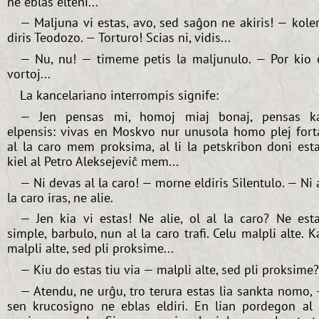
ne eblas elteni...
— Maljuna vi estas, avo, sed saĝon ne akiris! — kole
diris Teodozo. — Torturo! Scias ni, vidis...
— Nu, nu! — timeme petis la maljunulo. — Por kio 
vortoj...
La kancelariano interrompis signife:
— Jen pensas mi, homoj miaj bonaj, pensas k
elpensis: vivas en Moskvo nur unusola homo plej fort
al la caro mem proksima, al li la petskribon doni est
kiel al Petro Aleksejeviĉ mem...
— Ni devas al la caro! — morne eldiris Silentulo. — Ni 
la caro iras, ne alie.
— Jen kia vi estas! Ne alie, ol al la caro? Ne est
simple, barbulo, nun al la caro trafi. Celu malpli alte. K
malpli alte, sed pli proksime...
— Kiu do estas tiu via — malpli alte, sed pli proksime?
— Atendu, ne urĝu, tro terura estas lia sankta nomo,
sen krucosigno ne eblas eldiri. En lian pordegon al 