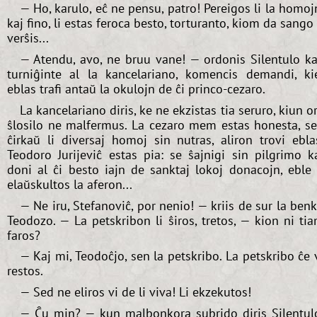
— Ho, karulo, eĉ ne pensu, patro! Pereigos li la homoj
kaj fino, li estas feroca besto, torturanto, kiom da sango 
verŝis...
— Atendu, avo, ne bruu vane! — ordonis Silentulo ka
turniĝinte al la kancelariano, komencis demandi, ki
eblas trafi antaŭ la okulojn de ĉi princo-cezaro.
La kancelariano diris, ke ne ekzistas tia seruro, kiun o
ŝlosilo ne malfermus. La cezaro mem estas honesta, s
ĉirkaŭ li diversaj homoj sin nutras, aliron trovi ebla
Teodoro Jurijeviĉ estas pia: se ŝajnigi sin pilgrimo k
doni al ĉi besto iajn de sanktaj lokoj donacojn, eble 
elaŭskultos la aferon...
— Ne iru, Stefanoviĉ, por nenio! — kriis de sur la ben
Teodozo. — La petskribon li ŝiros, tretos, — kion ni ti
faros?
— Kaj mi, Teodoĉjo, sen la petskribo. La petskribo ĉe 
restos.
— Sed ne eliros vi de li viva! Li ekzekutos!
— Ĉu min? — kun malbonkora subrido diris Silentul