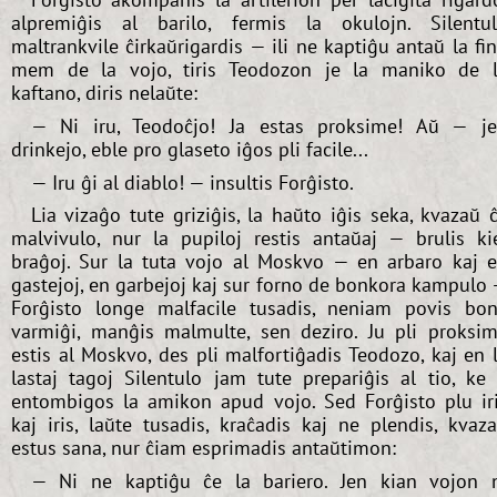
alpremiĝis al barilo, fermis la okulojn. Silentu
maltrankvile ĉirkaŭrigardis — ili ne kaptiĝu antaŭ la fi
mem de la vojo, tiris Teodozon je la maniko de 
kaftano, diris nelaŭte:
— Ni iru, Teodoĉjo! Ja estas proksime! Aŭ — j
drinkejo, eble pro glaseto iĝos pli facile...
— Iru ĝi al diablo! — insultis Forĝisto.
Lia vizaĝo tute griziĝis, la haŭto iĝis seka, kvazaŭ 
malvivulo, nur la pupiloj restis antaŭaj — brulis ki
braĝoj. Sur la tuta vojo al Moskvo — en arbaro kaj 
gastejoj, en garbejoj kaj sur forno de bonkora kampulo
Forĝisto longe malfacile tusadis, neniam povis bo
varmiĝi, manĝis malmulte, sen deziro. Ju pli proksi
estis al Moskvo, des pli malfortiĝadis Teodozo, kaj en 
lastaj tagoj Silentulo jam tute prepariĝis al tio, ke 
entombigos la amikon apud vojo. Sed Forĝisto plu ir
kaj iris, laŭte tusadis, kraĉadis kaj ne plendis, kvaz
estus sana, nur ĉiam esprimadis antaŭtimon:
— Ni ne kaptiĝu ĉe la bariero. Jen kian vojon 