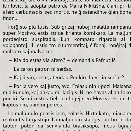
Kiriloviĉ, la adopta patro de Maria Nikitiŝna, ĉiam pri t
afero cerbumadis, sed mortis, ne ĝisatendinte ĝian bon
finon...
Forĝisto plu tusis. Sub grizaj nuboj, malalte rampant
super Moskvo, estis stride krianta kornikaro. La malju
pordegisto suspiradis, kun kompato rigardis al 
vojaĝantoj: ili estis tro elturmentitaj, ĉifonaj, ronĝitaj 
malsato kaj malvarmo.
— Kia do estas via afero? — demandis Pafnutjiĉ.
— La caron-patron ni serĉas.
— Kaj li vin, certe, atendas. Por kio do vi lin serĉas?
— Por la vero kaj justo, avo. Enlasu nin ripozi. Malsan
mia kunulo, kaj ankaŭ mi laciĝis. Ni ne havas alian lok
por iri. Se ni restos tiel sen loĝejo en Moskvo — oni t
kaptos nin, tiam ni pereos...
La maljunulo pensis iom, enlasis. Hirta kato, miaŭant
renkontis la gastojn. La maljunulo starigis sur breĉetit
tablon poton da senvianda brasiksupo, metis ligna