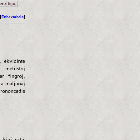
ero
ligoj
[
Enhavtabelo
]
, ekvidinte
 metiistoj
er fingroj,
 la maljunaj
rononcadis
 kiuj estis