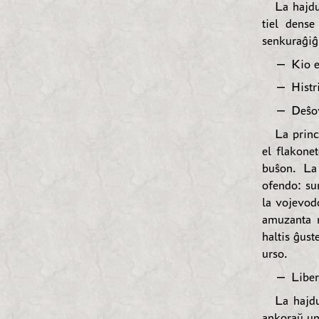
La hajd
tiel dense
senkuraĝiĝ
— Kio es
— Histr
— Deŝov
La princ
el flakone
buŝon. La
ofendo: sur
la vojevodo
amuzanta m
haltis ĝust
urso.
— Liberi
La hajdu
ankoraŭ unu