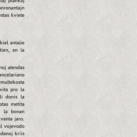
taj plankaj
onronantajn
stas kviete
kiel antaŭe
tien, en la
noj atendas
ancelariano
 multekosta
vita pro la
li donis la
stas metita
i la bonan
kvanta jaro.
al vojevodo
danoj kriis