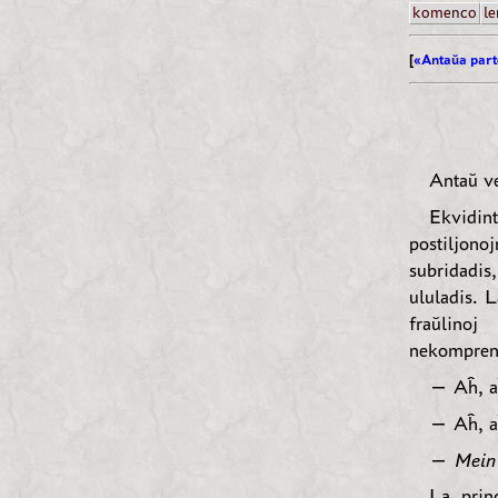
komenco
le
[
«Antaŭa part
Antaŭ ve
Ekvidint
postiljon
subridadis
ululadis. L
fraŭlinoj
nekomprene
— Aĥ, aĥ
— Aĥ, a
—
Mein 
La princ