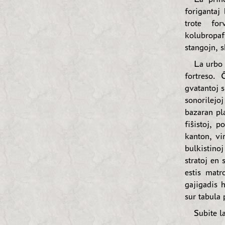
forigantaj
trote for
kolubropaf
stangojn, s
La urbo 
fortreso. 
gvatantoj s
sonorilejoj
bazaran pla
fiŝistoj, p
kanton, vi
bulkistino
stratoj en 
estis matr
gajigadis 
sur tabula 
Subite la