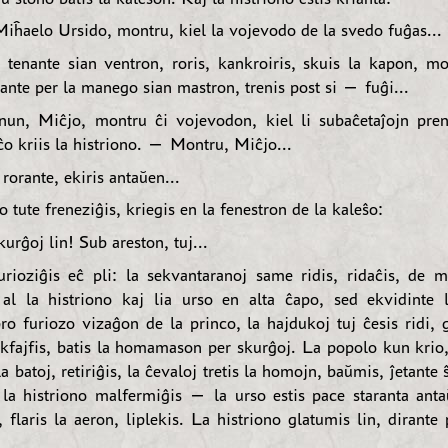
ĥaelo Ursido, montru, kiel la vojevodo de la svedo fuĝas...
 tenante sian ventron, roris, kankroiris, skuis la kapon, mon
ante per la manego sian mastron, trenis post si — fuĝi...
un, Miĉjo, montru ĉi vojevodon, kiel li subaĉetaĵojn pre
ĉo kriis la histriono. — Montru, Miĉjo...
rorante, ekiris antaŭen...
o tute freneziĝis, kriegis en la fenestron de la kaleŝo:
urĝoj lin! Sub areston, tuj...
urioziĝis eĉ pli: la sekvantaranoj same ridis, ridaĉis, de 
 al la histriono kaj lia urso en alta ĉapo, sed ekvidinte l
ro furiozo vizaĝon de la princo, la hajdukoj tuj ĉesis ridi, g
ekfajfis, batis la homamason per skurĝoj. La popolo kun krio,
a batoj, retiriĝis, la ĉevaloj tretis la homojn, baŭmis, ĵetant
la histriono malfermiĝis — la urso estis pace staranta anta
 flaris la aeron, liplekis. La histriono glatumis lin, dirante