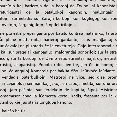
 baraĵojn kaj barierojn de la bordoj de Dvino, al kanonistoj,
veturigantaj de la batallokoj kanonojn, mallongajn 
ilojn, surmetadis sur ĉarojn korbojn kun kuglegoj, kun son
kovelojn, ŝargenigilojn, ŝtopileltirilojn...
ne plu estis prepariĝanta por batalo kontraŭ malamiko, la urbo
Ĉe plene malfermitaj barieroj gardantoj estis manĝantaj 
ur ĉevaloj ne plu staris ĉe la enveturejo. Gaje intersonoradis r
 kaj sur preĝejaj kampaniloj malgrandaj sonoriloj; sur la stra
con, sur la bordojn de Dvino estis elirantaj majstroj, metiisto
ortistoj, akaparistoj. Popolo ridis, jen tie, jen ĉi tie homo
rinoj ĉe anguloj komercis per bakita fiŝo, laŭtvoĉe laŭdante 
j vendadis buterbulkojn. Matrosoj ne vice, sed dise prom
siaj cejanbluaj senmanikaj jakoj, en ĉapoj, metitaj sur unu o
osoj, jam paŝintaj sur ferdekojn de kaptitaj ŝipoj. Histrio
homamason apud la Komerca korto, iradis, frapante per la 
planko, kie ĵus staris longtuba kanono.
 kaleŝo haltis.