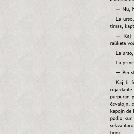
— Nu, Mi
La urso,
timas, kapt
— Kaj n
raŭketa vo
La urso, 
La princ
— Per sk
Kaj li f
rigardante
purpuran p
ĉevalojn, 
kapojn de l
podio kun 
sekvantaro,
lipoj: