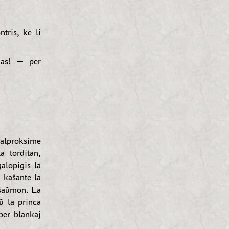
tris, ke li
nas! — per
malproksime
a torditan,
alopigis la
 kaŝante la
e ŝaŭmon. La
ŭ la princa
 per blankaj