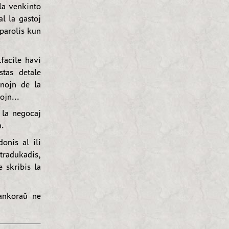
la venkinto
al la gastoj
 parolis kun
facile havi
stas detale
anojn de la
ojn...
 la negocaj
n.
onis al ili
tradukadis,
 skribis la
.
 ankoraŭ ne