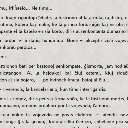
u, Miĥaelo... Ne timu...
o, kiajn rigardojn ĵetadis la histriono al la armitaj rajdistoj, e
entima, kolera kaj moka, ke la princo forturniĝis kaj ne plu ri
pante el la kaleŝo en sia korto, diris al renkontanta dumaano
ordon vi instalis, hundinido! Bone vi akceptis vian vojev
ankoraŭ parolos...
nis:
trionon bati per bastonoj senkompate, ĝismorte, jam hodia
pikstangon! Al la hajdukoj kaj ĉiuj ceteraj, kiuj ridaĉi
on al sia bojaro, — po kvindek knutaj batoj al ĉiu...
 riverencis, la kancelarianoj kun timo interrigardis.
nis Larionov, diris per sia firma voĉo, ke la histriono mortis, 
a dumaano, ordonis prilabori por la vojevodaj ĉambroj.
tuta nokto la vojevodo ne povis ekdormi — atendis nova
En longa ĝis la genuoj, kolora silka ĉemizo, anhelante pro s