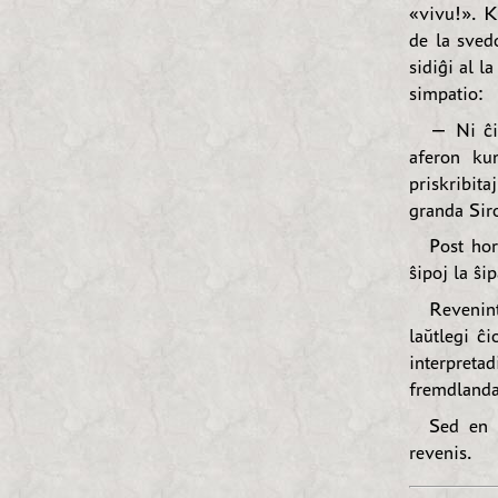
«vivu!». K
de la svedo
sidiĝi al l
simpatio:
— Ni ĉiu
aferon kun
priskribit
granda Siro
Post hor
ŝipoj la ŝi
Revenint
laŭtlegi ĉ
interpreta
fremdlandan
Sed en 
revenis.