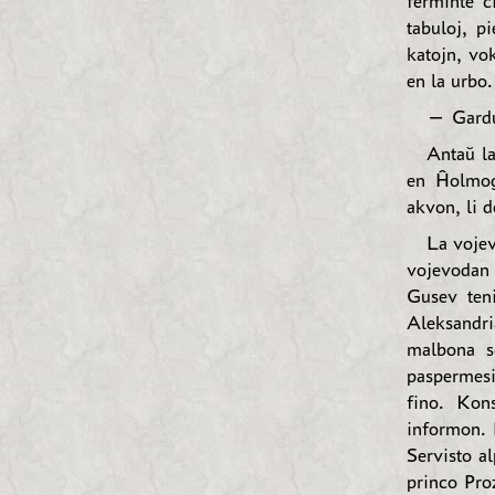
ferminte ĉ
tabuloj, p
katojn, vo
en la urbo.
— Gardu 
Antaŭ la
en Ĥolmogo
akvon, li d
La vojev
vojevodan 
Gusev teni
Aleksandri
malbona so
paspermesi
fino. Kons
informon. P
Servisto a
princo Pro