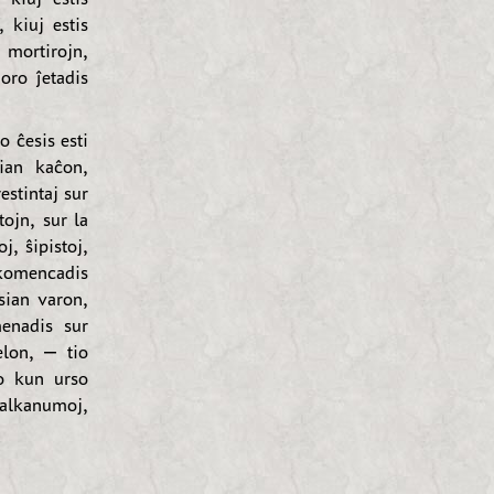
 kiuj estis
mortirojn,
oro ĵetadis
 ĉesis esti
sian kaĉon,
estintaj sur
tojn, sur la
j, ŝipistoj,
j komencadis
sian varon,
enadis sur
relon, — tio
no kun urso
kalkanumoj,