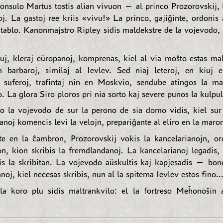
onsulo Martus tostis alian vivuon — al princo Prozorovskij, 
j. La gastoj ree kriis «vivu!» La princo, gajiĝinte, ordonis 
a tablo. Kanonmajstro Ripley sidis maldekstre de la vojevodo,
j, kleraj eŭropanoj, komprenas, kiel al via moŝto estas mal
 barbaroj, similaj al Ievlev. Sed niaj leteroj, en kiuj e
aj suferoj, trafintaj nin en Moskvio, sendube atingos la m
. La glora Siro ploros pri nia sorto kaj severe punos la kulpul
o la vojevodo de sur la perono de sia domo vidis, kiel sur
panoj komencis levi la velojn, prepariĝante al eliro en la maro
e en la ĉambron, Prozorovskij vokis la kancelarianojn, ord
ion, kion skribis la fremdlandanoj. La kancelarianoj legadis, 
dis la skribitan. La vojevodo aŭskultis kaj kapjesadis — bone
oj, kiel necesas skribis, nun al la spitema Ievlev estos fino..
la koro plu sidis maltrankvilo: el la fortreso Meĥonoŝin