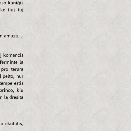
aso kuniĝis
ke tiuj tuj
m amuza...
oj komencis
ferminte la
pro terura
l pelto, nur
utempe estis
princo, kiu
n la dresita
o ekululis,