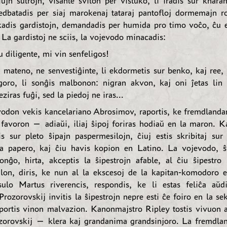
iujn ŝutrojn, viŝante ŝviton per viŝtuko, li iradis sur knaran
iedbatadis per siaj marokenaj tataraj pantofloj dormemajn r
kadis gardistojn, demandadis per humida pro timo voĉo, ĉu e
 La gardistoj ne sciis, la vojevodo minacadis:
diligente, mi vin senfeligos!
 mateno, ne senvestiĝinte, li ekdormetis sur benko, kaj ree, 
ro, li sonĝis malbonon: nigran akvon, kaj oni ĵetas lin 
eziras fuĝi, sed la piedoj ne iras...
odon vekis kancelariano Abrosimov, raportis, ke fremdlanda
favoron — adiaŭi, iliaj ŝipoj foriras hodiaŭ en la maron. K
s sur pleto ŝipajn paspermesilojn, ĉiuj estis skribitaj sur
a papero, kaj ĉiu havis kopion en Latino. La vojevodo, ŝ
nĝo, hirta, akceptis la ŝipestrojn afable, al ĉiu ŝipestro 
lon, diris, ke nun al la ekscesoj de la kapitan-komodoro e
ulo Martus riverencis, respondis, ke li estas feliĉa aŭd
rozorovskij invitis la ŝipestrojn nepre esti ĉe foiro en la se
lportis vinon malvazion. Kanonmajstro Ripley tostis vivuon 
zorovskij — klera kaj grandanima grandsinjoro. La fremdlan