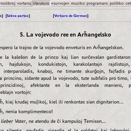
rnolibroj
vortaroj
literaturo
«survoje»
muziko
programaro
politiko
cet
o
] [
Sekva parto»
]
[
Verkaro de German
]
5. La vojevodo ree en Arĥangelsko
spero la trajno de la vojevodo enveturis en Arĥangelskon.
e la kaleŝon de la princo kaj lian surĉevalan gardistaron
ojn, hajdukojn, kondukistojn, karakolantajn rajdistojn,
, interparoladis, knaboj, ne timante skurĝojn, fajfadis p
a princino, sidante apud la vojevodo, tute subfalis pro timo,
 princidinoj, afektante en la eksterlanda maniero, p
blajn vortojn:
, kiaj krudaj muĵikoj, kiel ili renkontas sian dignitarion...
ĥ, nenia komplimenteco!
lieber Vater
, ne atendu de ĉi kampuloj Temison...
o silentis, snufadis, rigardis al la soldatoj kaj laboruloj,