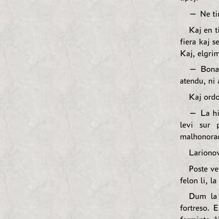
— Ne tim
Kaj en ti
fiera kaj s
Kaj, elgrim
— Bonan 
atendu, ni 
Kaj ordo
— La his
levi sur 
malhonorad
Larionov
Poste ve
felon li, l
Dum la 
fortreso. 