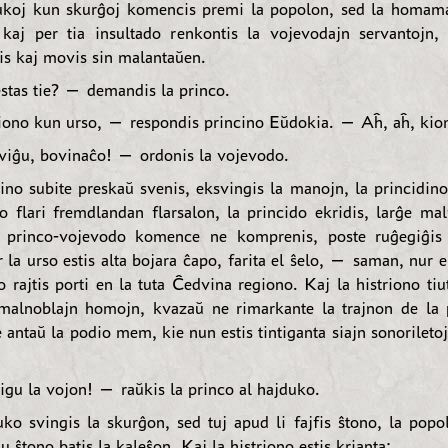
ukoj kun skurĝoj komencis premi la popolon, sed la homam
 kaj per tia insultado renkontis la vojevodajn servantojn, 
is kaj movis sin malantaŭen.
tas tie? — demandis la princo.
iono kun urso, — respondis princino Eŭdokia. — Aĥ, aĥ, kio
iĝu, bovinaĉo! — ordonis la vojevodo.
ino subite preskaŭ svenis, eksvingis la manojn, la princidin
to flari fremdlandan flarsalon, la princido ekridis, larĝe mal
 princo-vojevodo komence ne komprenis, poste ruĝegiĝis 
 la urso estis alta bojara ĉapo, farita el ŝelo, — saman, nur e
 rajtis porti en la tuta Ĉedvina regiono. Kaj la histriono ti
alnoblajn homojn, kvazaŭ ne rimarkante la trajnon de la 
e antaŭ la podio mem, kie nun estis tintiganta siajn sonoriletoj
gu la vojon! — raŭkis la princo al hajduko.
ko svingis la skurĝon, sed tuj apud li fajfis ŝtono, la popol
 ŝtono batis la kaleŝon. Kaj la histriono estis krianta: