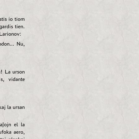
stis io tiom
gardis tien.
 Larionov:
odon... Nu,
ŭ! La urson
s, vidante
kaj la ursan
ĵojn el la
ufoka aero,