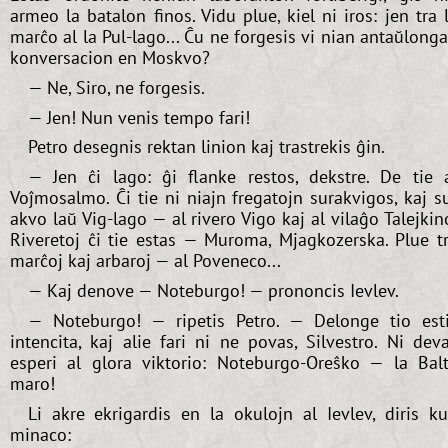
armeo la batalon finos. Vidu plue, kiel ni iros: jen tra 
marĉo al la Pul-lago... Ĉu ne forgesis vi nian antaŭlong
konversacion en Moskvo?
— Ne, Siro, ne forgesis.
— Jen! Nun venis tempo fari!
Petro desegnis rektan linion kaj trastrekis ĝin.
— Jen ĉi lago: ĝi flanke restos, dekstre. De tie 
Voĵmosalmo. Ĉi tie ni niajn fregatojn surakvigos, kaj s
akvo laŭ Vig-lago — al rivero Vigo kaj al vilaĝo Talejkin
Riveretoj ĉi tie estas — Muroma, Mjagkozerska. Plue t
marĉoj kaj arbaroj — al Poveneco...
— Kaj denove — Noteburgo! — prononcis Ievlev.
— Noteburgo! — ripetis Petro. — Delonge tio est
intencita, kaj alie fari ni ne povas, Silvestro. Ni dev
esperi al glora viktorio: Noteburgo-Oreŝko — la Bal
maro!
Li akre ekrigardis en la okulojn al Ievlev, diris k
minaco: