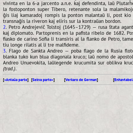
vivinta en la 6-a jarcento a.n.e. kaj defendinta, laŭ Plutarĥ
la fostoponton super Tibero, retenante sola la malamikoj
ĝis liaj kamaradoj rompis la ponton malantaŭ li, post kio 
transnaĝis la riveron kaj eliris sur la kontraŭan bordon.
2
. Petro Andrejeviĉ Tolstoj (1645–1729) — rusa ŝtata agan
kaj diplomato. Partoprenis en la pafista ribelo de 1682. Po
fiasko de carino Sofia li transiris al la flanko de Petro, tam
tiu longe rilatis al li tre malfideme.
3
. Flago de Sankta Andreo — poba flago de la Rusia flot
blanka tuko kun blua diagonala kruco; laŭ nomo de aposto
Andreo Unuevokita, laŭlegende krucumita sur oblikva kru
(trad.)
.
[
«Antaŭa parto
] [
Sekva parto»
]
[
Verkaro de German
]
[
Enhavtabel