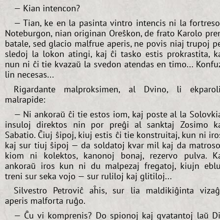
— Kian intencon?
— Tian, ke en la pasinta vintro intencis ni la fortres
Noteburgon, nian originan Oreŝkon, de frato Karolo pre
batale, sed glacio malfrue aperis, ne povis niaj trupoj p
sledoj la lokon atingi, kaj ĉi tasko estis prokrastita, k
nun ni ĉi tie kvazaŭ la svedon atendas en timo... Konfu
lin necesas...
Rigardante malproksimen, al Dvino, li ekparol
malrapide:
— Ni ankoraŭ ĉi tie estos iom, kaj poste al la Solovki
insuloj direktos nin por preĝi al sanktaj Zosimo k
Sabatio. Ĉiuj ŝipoj, kiuj estis ĉi tie konstruitaj, kun ni iro
kaj sur tiuj ŝipoj — da soldatoj kvar mil kaj da matroso
kiom ni kolektos, kanonoj bonaj, rezervo pulva. K
ankoraŭ iros kun ni du malpezaj fregatoj, kiujn ebl
treni sur seka vojo — sur ruliloj kaj glitiloj...
Silvestro Petroviĉ aĥis, sur lia maldikiĝinta viza
aperis malforta ruĝo.
— Ĉu vi komprenis? Do spionoj kaj gvatantoj laŭ D