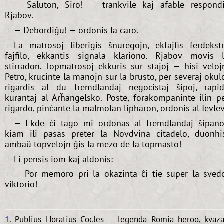
— Saluton, Siro! — trankvile kaj afable respond
Rjabov.
— Debordiĝu! — ordonis la caro.
La matrosoj liberigis ŝnuregojn, ekfajfis ferdekst
fajfilo, ekkantis signala klariono. Rjabov movis 
stirradon. Topmatrosoj ekkuris sur stajoj — hisi veloj
Petro, krucinte la manojn sur la brusto, per severaj okul
rigardis al du fremdlandaj negocistaj ŝipoj, rapi
kurantaj al Arĥangelsko. Poste, forakompaninte ilin p
rigardo, pinĉante la malmolan lipharon, ordonis al Ievlev
— Ekde ĉi tago mi ordonas al fremdlandaj ŝipano
kiam ili pasas preter la Novdvina citadelo, duonhi
ambaŭ topvelojn ĝis la mezo de la topmasto!
Li pensis iom kaj aldonis:
— Por memoro pri la okazinta ĉi tie super la sved
viktorio!
1
. Publius Horatius Cocles — legenda Romia heroo, kvaz