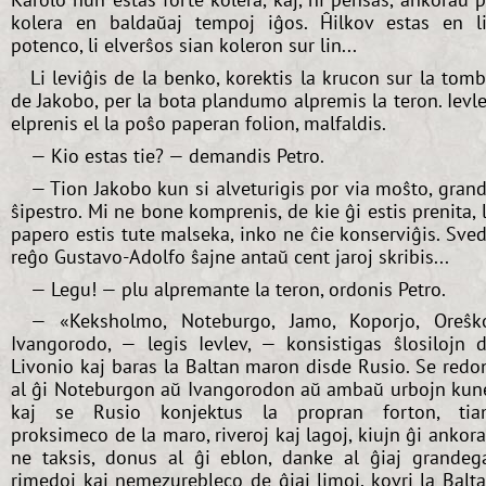
kolera en baldaŭaj tempoj iĝos. Ĥilkov estas en l
potenco, li elverŝos sian koleron sur lin...
Li leviĝis de la benko, korektis la krucon sur la tom
de Jakobo, per la bota plandumo alpremis la teron. Ievl
elprenis el la poŝo paperan folion, malfaldis.
— Kio estas tie? — demandis Petro.
— Tion Jakobo kun si alveturigis por via moŝto, gran
ŝipestro. Mi ne bone komprenis, de kie ĝi estis prenita, 
papero estis tute malseka, inko ne ĉie konserviĝis. Sve
reĝo Gustavo-Adolfo ŝajne antaŭ cent jaroj skribis...
— Legu! — plu alpremante la teron, ordonis Petro.
— «Keksholmo, Noteburgo, Jamo, Koporjo, Oreŝk
Ivangorodo, — legis Ievlev, — konsistigas ŝlosilojn 
Livonio kaj baras la Baltan maron disde Rusio. Se redo
al ĝi Noteburgon aŭ Ivangorodon aŭ ambaŭ urbojn kun
kaj se Rusio konjektus la propran forton, ti
proksimeco de la maro, riveroj kaj lagoj, kiujn ĝi ankor
ne taksis, donus al ĝi eblon, danke al ĝiaj grandeg
rimedoj kaj nemezurebleco de ĝiaj limoj, kovri la Balt