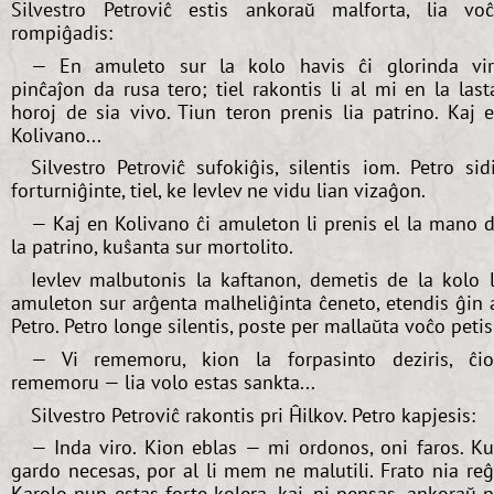
Silvestro Petroviĉ estis ankoraŭ malforta, lia vo
rompiĝadis:
— En amuleto sur la kolo havis ĉi glorinda vi
pinĉaĵon da rusa tero; tiel rakontis li al mi en la last
horoj de sia vivo. Tiun teron prenis lia patrino. Kaj 
Kolivano...
Silvestro Petroviĉ sufokiĝis, silentis iom. Petro sid
forturniĝinte, tiel, ke Ievlev ne vidu lian vizaĝon.
— Kaj en Kolivano ĉi amuleton li prenis el la mano 
la patrino, kuŝanta sur mortolito.
Ievlev malbutonis la kaftanon, demetis de la kolo 
amuleton sur arĝenta malheliĝinta ĉeneto, etendis ĝin 
Petro. Petro longe silentis, poste per mallaŭta voĉo petis
— Vi rememoru, kion la forpasinto deziris, ĉi
rememoru — lia volo estas sankta...
Silvestro Petroviĉ rakontis pri Ĥilkov. Petro kapjesis:
— Inda viro. Kion eblas — mi ordonos, oni faros. K
gardo necesas, por al li mem ne malutili. Frato nia re
Karolo nun estas forte kolera, kaj, ni pensas, ankoraŭ p