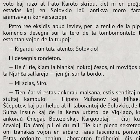
volo kaj ruzo al frato Karolo skribu, kiel ni en preĝ
estadas kaj en Solovkio laŭ antikva moro far
animsavajn konversaciojn.
Petro ree eksidis apud Ievlev, per la tenilo de la pi
komencis desegni sur la tero de la tombomonteto 
estontan vojon de la trupoj:
— Rigardu kun tuta atento: Solovkio!
Li desegnis rondeton.
— De ĉi tie, kiam la blankaj noktoj ĉesos, ni moviĝos 
la Njuĥĉa salfarejo — jen ĝi, sur la bordo...
— Mi scias, Siro.
— Tien, ĉar vi estas ankoraŭ malsana, estis senditaj 
stultaj kampuloj — Hipato Muĥanov kaj Miĥae
Ŝĉepotev, kaj por helpo al ili laborantoj de Solovkio, de 
Suma insulo kaj de la Kema urbeto, de Vig-lago, k
ankoraŭ Onegaj, Belozerskaj, Kargopolaj, — ĉiuj k
ĉevaloj. Da ĉaroj pli ol du mil. Tie kun plena sekrete
oni trahakas vojon en arbaro, faras fasĉinojn, pontoj
Estas ordonite neniun laboranton forliberigi, ĝis n