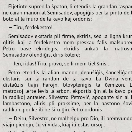
Elĵetinte supren la ŝpaton, li etendis la grandan raspa
ne caran manon al Semisadov, apogiĝis per la pinto de 
boto al la muro de la kavo kaj ordonis:
— Tiru, ferdekestro!
Semisadov ekstaris pli firme, ektiris, sed la ligna kru
glitis, kaj la ferdekestro mem preskaŭ falis malsupre
Petro base ekridegis, ekridis ankaŭ la matroso
Semisadov ofendiĝis, diris kolere:
— Jen, ridas! Tiru, provu, se li mem tiel ŝiris...
Petro etendis la alian manon, depuŝiĝis, ŝanceliĝan
ekstaris sur la randon de la kavo. La Dvina ven
distaŭzis liajn harojn, blovplenigis la ĉemizon. 
matrosoj lerte levis la arbon, ekportis ĝin al la kavo p
la radikoj antaŭen. Silvestro Petroviĉ, apogante sin al 
lambastono, aliris pli proksime, per la bastono ŝov
radikon, por ke ili ne ŝiru ĝin. Petro ordonis:
— Deiru, Silvestro, ne malhelpu pro Dio, ili premvund
viajn piedojn, ĉu vi vidas, kiaj ili estas ursoj...