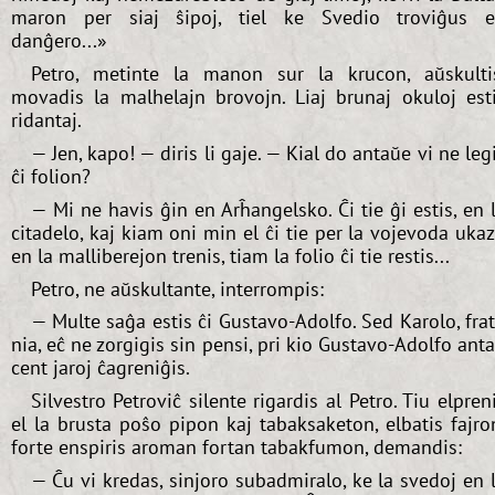
maron per siaj ŝipoj, tiel ke Svedio troviĝus 
danĝero...»
Petro, metinte la manon sur la krucon, aŭskulti
movadis la malhelajn brovojn. Liaj brunaj okuloj est
ridantaj.
— Jen, kapo! — diris li gaje. — Kial do antaŭe vi ne leg
ĉi folion?
— Mi ne havis ĝin en Arĥangelsko. Ĉi tie ĝi estis, en 
citadelo, kaj kiam oni min el ĉi tie per la vojevoda uka
en la malliberejon trenis, tiam la folio ĉi tie restis...
Petro, ne aŭskultante, interrompis:
— Multe saĝa estis ĉi Gustavo-Adolfo. Sed Karolo, fra
nia, eĉ ne zorgigis sin pensi, pri kio Gustavo-Adolfo ant
cent jaroj ĉagreniĝis.
Silvestro Petroviĉ silente rigardis al Petro. Tiu elpren
el la brusta poŝo pipon kaj tabaksaketon, elbatis fajro
forte enspiris aroman fortan tabakfumon, demandis:
— Ĉu vi kredas, sinjoro subadmiralo, ke la svedoj en 