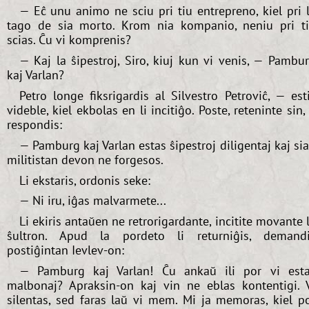
— Eĉ unu animo ne sciu pri tiu entrepreno, kiel pri 
tago de sia morto. Krom nia kompanio, neniu pri t
scias. Ĉu vi komprenis?
— Kaj la ŝipestroj, Siro, kiuj kun vi venis, — Pambu
kaj Varlan?
Petro longe fiksrigardis al Silvestro Petroviĉ, — est
videble, kiel ekbolas en li incitiĝo. Poste, reteninte sin, 
respondis:
— Pamburg kaj Varlan estas ŝipestroj diligentaj kaj si
militistan devon ne forgesos.
Li ekstaris, ordonis seke:
— Ni iru, iĝas malvarmete...
Li ekiris antaŭen ne retrorigardante, incitite movante 
ŝultron. Apud la pordeto li returniĝis, demand
postiĝintan Ievlev-on:
— Pamburg kaj Varlan! Ĉu ankaŭ ili por vi est
malbonaj? Apraksin-on kaj vin ne eblas kontentigi. 
silentas, sed faras laŭ vi mem. Mi ja memoras, kiel p