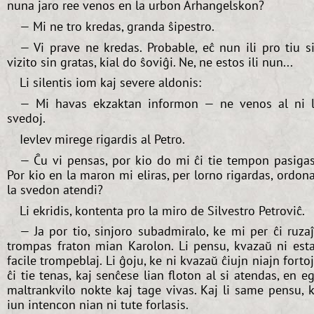
nuna jaro ree venos en la urbon Arĥangelskon?
— Mi ne tro kredas, granda ŝipestro.
— Vi prave ne kredas. Probable, eĉ nun ili pro tiu s
vizito sin gratas, kial do ŝoviĝi. Ne, ne estos ili nun...
Li silentis iom kaj severe aldonis:
— Mi havas ekzaktan informon — ne venos al ni 
svedoj.
Ievlev mirege rigardis al Petro.
— Ĉu vi pensas, por kio do mi ĉi tie tempon pasiga
Por kio en la maron mi eliras, per lorno rigardas, ordon
la svedon atendi?
Li ekridis, kontenta pro la miro de Silvestro Petroviĉ.
— Ja por tio, sinjoro subadmiralo, ke mi per ĉi ruza
trompas fraton mian Karolon. Li pensu, kvazaŭ ni est
facile trompeblaj. Li ĝoju, ke ni kvazaŭ ĉiujn niajn forto
ĉi tie tenas, kaj senĉese lian floton al si atendas, en e
maltrankvilo nokte kaj tage vivas. Kaj li same pensu, 
iun intencon nian ni tute forlasis.