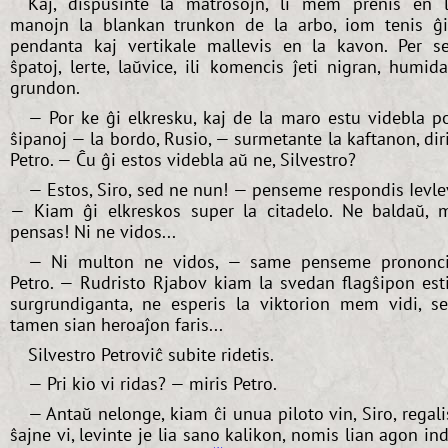
Kaj, dispuŝinte la matrosojn, li mem prenis en 
manojn la blankan trunkon de la arbo, iom tenis ĝ
pendanta kaj vertikale mallevis en la kavon. Per s
ŝpatoj, lerte, laŭvice, ili komencis ĵeti nigran, humid
grundon.
— Por ke ĝi elkresku, kaj de la maro estu videbla p
ŝipanoj — la bordo, Rusio, — surmetante la kaftanon, dir
Petro. — Ĉu ĝi estos videbla aŭ ne, Silvestro?
— Estos, Siro, sed ne nun! — penseme respondis Ievle
— Kiam ĝi elkreskos super la citadelo. Ne baldaŭ, 
pensas! Ni ne vidos...
— Ni multon ne vidos, — same penseme prononc
Petro. — Rudristo Rjabov kiam la svedan flagŝipon est
surgrundiganta, ne esperis la viktorion mem vidi, s
tamen sian heroaĵon faris...
Silvestro Petroviĉ subite ridetis.
— Pri kio vi ridas? — miris Petro.
— Antaŭ nelonge, kiam ĉi unua piloto vin, Siro, regali
ŝajne vi, levinte je lia sano kalikon, nomis lian agon in