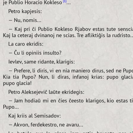
je Publio Horacio Kokleso
...
1
Petro kapjesis:
— Nu, nomis...
— Kaj pri ĉi Publio Kokleso Rjabov estas tute sensci
Kaj la ceteraj dvinanoj ne scias. Tre afliktiĝis la rudristo..
La caro ekridis:
— Ĉu li opiniis insulto?
Ievlev, same ridante, klarigis:
— Prefere, li diris, vi en nia maniero dirus, sed ne Pup
Kia tia Pupo? Nun, li diras, infanoj krias: pupo glaci
pupo glacia!
Petro Aleksejeviĉ laŭte ekridegis:
— Jam hodiaŭ mi en ĉies ĉeesto klarigos, kio estas t
Pupo...
Kaj kriis al Semisadov:
— Akvon, ferdekestro, ne avaru...