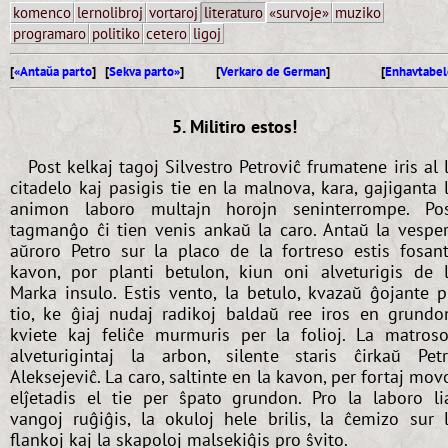
komenco
lernolibroj
vortaroj
literaturo
«survoje»
muziko
programaro
politiko
cetero
ligoj
[
«Antaŭa parto
] [
Sekva parto»
]
[
Verkaro de German
]
[
Enhavtabel
5. Militiro estos!
Post kelkaj tagoj Silvestro Petroviĉ frumatene iris al 
citadelo kaj pasigis tie en la malnova, kara, gajiganta 
animon laboro multajn horojn seninterrompe. Po
tagmanĝo ĉi tien venis ankaŭ la caro. Antaŭ la vespe
aŭroro Petro sur la placo de la fortreso estis fosan
kavon, por planti betulon, kiun oni alveturigis de 
Marka insulo. Estis vento, la betulo, kvazaŭ ĝojante p
tio, ke ĝiaj nudaj radikoj baldaŭ ree iros en grundo
kviete kaj feliĉe murmuris per la folioj. La matroso
alveturigintaj la arbon, silente staris ĉirkaŭ Pet
Aleksejeviĉ. La caro, saltinte en la kavon, per fortaj mov
elĵetadis el tie per ŝpato grundon. Pro la laboro li
vangoj ruĝiĝis, la okuloj hele brilis, la ĉemizo sur 
flankoj kaj la skapoloj malsekiĝis pro ŝvito.