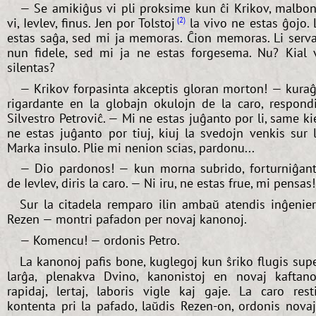
— Se amikiĝus vi pli proksime kun ĉi Krikov, malbo
vi, Ievlev, finus. Jen por Tolstoj
la vivo ne estas ĝojo. 
2
estas saĝa, sed mi ja memoras. Ĉion memoras. Li serv
nun fidele, sed mi ja ne estas forgesema. Nu? Kial 
silentas?
— Krikov forpasinta akceptis gloran morton! — kura
rigardante en la globajn okulojn de la caro, respond
Silvestro Petroviĉ. — Mi ne estas juĝanto por li, same ki
ne estas juĝanto por tiuj, kiuj la svedojn venkis sur 
Marka insulo. Plie mi nenion scias, pardonu...
— Dio pardonos! — kun morna subrido, forturniĝan
de Ievlev, diris la caro. — Ni iru, ne estas frue, mi pensas!
Sur la citadela remparo ilin ambaŭ atendis inĝenie
Rezen — montri pafadon per novaj kanonoj.
— Komencu! — ordonis Petro.
La kanonoj pafis bone, kuglegoj kun ŝriko flugis sup
larĝa, plenakva Dvino, kanonistoj en novaj kaftano
rapidaj, lertaj, laboris vigle kaj gaje. La caro rest
kontenta pri la pafado, laŭdis Rezen-on, ordonis nova