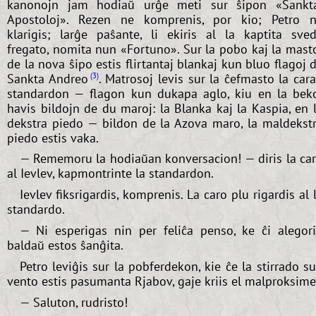
kanonojn jam hodiaŭ urĝe meti sur ŝipon «Sankt
Apostoloj». Rezen ne komprenis, por kio; Petro 
klarigis; larĝe paŝante, li ekiris al la kaptita sve
fregato, nomita nun «Fortuno». Sur la pobo kaj la mast
de la nova ŝipo estis flirtantaj blankaj kun bluo flagoj 
Sankta Andreo
. Matrosoj levis sur la ĉefmasto la car
3
standardon — flagon kun dukapa aglo, kiu en la bek
havis bildojn de du maroj: la Blanka kaj la Kaspia, en 
dekstra piedo — bildon de la Azova maro, la maldekst
piedo estis vaka.
— Rememoru la hodiaŭan konversacion! — diris la ca
al Ievlev, kapmontrinte la standardon.
Ievlev fiksrigardis, komprenis. La caro plu rigardis al 
standardo.
— Ni esperigas nin per feliĉa penso, ke ĉi alegor
baldaŭ estos ŝanĝita.
Petro leviĝis sur la pobferdekon, kie ĉe la stirrado s
vento estis pasumanta Rjabov, gaje kriis el malproksime
— Saluton, rudristo!