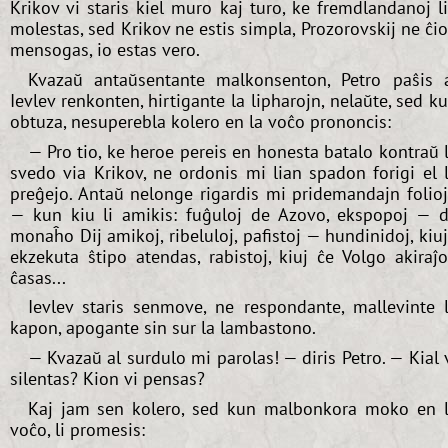
Krikov vi staris kiel muro kaj turo, ke fremdlandanoj l
molestas, sed Krikov ne estis simpla, Prozorovskij ne ĉi
mensogas, io estas vero.
Kvazaŭ antaŭsentante malkonsenton, Petro paŝis 
Ievlev renkonten, hirtigante la lipharojn, nelaŭte, sed k
obtuza, nesuperebla kolero en la voĉo prononcis:
— Pro tio, ke heroe pereis en honesta batalo kontraŭ 
svedo via Krikov, ne ordonis mi lian spadon forigi el 
preĝejo. Antaŭ nelonge rigardis mi pridemandajn folio
— kun kiu li amikis: fuĝuloj de Azovo, ekspopoj — 
monaĥo Dij amikoj, ribeluloj, pafistoj — hundinidoj, kiu
ekzekuta ŝtipo atendas, rabistoj, kiuj ĉe Volgo akiraĵ
ĉasas...
Ievlev staris senmove, ne respondante, mallevinte 
kapon, apogante sin sur la lambastono.
— Kvazaŭ al surdulo mi parolas! — diris Petro. — Kial 
silentas? Kion vi pensas?
Kaj jam sen kolero, sed kun malbonkora moko en 
voĉo, li promesis: