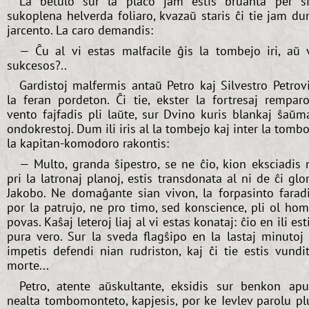
La betulo sur la placo jam estis bruanta per s
sukoplena helverda foliaro, kvazaŭ staris ĉi tie jam d
jarcento. La caro demandis:
— Ĉu al vi estas malfacile ĝis la tombejo iri, aŭ 
sukcesos?..
Gardistoj malfermis antaŭ Petro kaj Silvestro Petrov
la feran pordeton. Ĉi tie, ekster la fortresaj remparo
vento fajfadis pli laŭte, sur Dvino kuris blankaj ŝaŭm
ondokrestoj. Dum ili iris al la tombejo kaj inter la tombo
la kapitan-komodoro rakontis:
— Multo, granda ŝipestro, se ne ĉio, kion eksciadis 
pri la latronaj planoj, estis transdonata al ni de ĉi glo
Jakobo. Ne domaĝante sian vivon, la forpasinto farad
por la patrujo, ne pro timo, sed konscience, pli ol ho
povas. Kaŝaj leteroj liaj al vi estas konataj: ĉio en ili est
pura vero. Sur la sveda flagŝipo en la lastaj minutoj 
impetis defendi nian rudriston, kaj ĉi tie estis vundi
morte...
Petro, atente aŭskultante, eksidis sur benkon ap
nealta tombomonteto, kapjesis, por ke Ievlev parolu pl