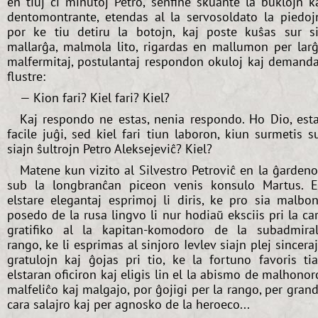
en tiuj ĉi minutoj Petro, senfine skuante la buklojn k
dentomontrante, etendas al la servosoldato la piedoj
por ke tiu detiru la botojn, kaj poste kuŝas sur s
mallarĝa, malmola lito, rigardas en mallumon per lar
malfermitaj, postulantaj respondon okuloj kaj demand
flustre:
— Kion fari? Kiel fari? Kiel?
Kaj respondo ne estas, nenia respondo. Ho Dio, est
facile juĝi, sed kiel fari tiun laboron, kiun surmetis s
siajn ŝultrojn Petro Aleksejeviĉ? Kiel?
Matene kun vizito al Silvestro Petroviĉ en la ĝarden
sub la longbranĉan piceon venis konsulo Martus. 
elstare elegantaj esprimoj li diris, ke pro sia malbo
posedo de la rusa lingvo li nur hodiaŭ eksciis pri la ca
gratifiko al la kapitan-komodoro de la subadmira
rango, ke li esprimas al sinjoro Ievlev siajn plej sincera
gratulojn kaj ĝojas pri tio, ke la fortuno favoris ti
elstaran oficiron kaj eligis lin el la abismo de malhonor
malfeliĉo kaj malgajo, por ĝojigi per la rango, per gran
cara salajro kaj per agnosko de la heroeco...