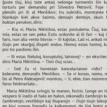
ĝuste tiuj, kiuj tute antaŭ nelonge turmentis ŝin k
torturis per demandoj pri Silvestro Petroviĉ. Foje 
plendis pri ili al Menŝikov; tiu subridis, montrante 
blankajn kiel akva ŝaŭmo, densajn dentojn, skuis 
buklan perukon, diris:
— Kia vi, Maria Nikitiŝna, estas postulema. Ĉiuj, ka
mia, estas ne sen peko. Estis ordonite al ili fari — kaj i
faris, nun alia vento blovas — ili kaĵolas. Laŭ vi, ankaŭ n
ĉiujn per skurĝoj dispeli endus. Homoj estas homoj, k
pro tio pardonu ilin.
— Ili estas ŝteluloj, koruptuloj, latronoj! — en ekscite
diris Maria Nikitiŝna. — Tion ĉiuj scias...
— Sed ĉu vi honestan kancelarianon vidis? 
kolerante, demandis Menŝikov. — Se vi konas, nomu, 
lin al Petro Aleksejeviĉ montros, — li, eble, tian monstr
faros feldmarŝalo...
Maria Nikitiŝna svingis la manon, foriris. Longe en t
vespero ŝi iradis el halo en halon, rekonadis ĉambrojn k
ĉambretojn, vestiblojn kaj ŝtuparojn — ĉiujn tiujn lokoj
en kiuj sonore frapadis la kalkanumoj de ŝiaj botoj 