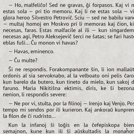
— Ho, malfeliĉo! Sed ne gravas, ĝi forpasos. Kaj vi 
estas sola — pri tio memoru. Kaj li ne estas sola — v
glora heroo Silvestro Petroviĉ. Sciu — sed ne babilu van
— multaj homoj en Moskvo pri li memoras kaj ĉion, k
necesas, faras. Estas malfacile al ili — kun singarde
necesas agi, Petro Aleksejeviĉ ŝerci ne ŝatas; se fari hast
eblas fuŝi... Ĉu monon vi havas?
— Havas, eminenco.
— Ĉu multe?
Ŝi ne respondis. Forakompanante ŝin, li ion mallaŭ
ordonis al sia servoknabo, al la velboato oni pelis ĉar
kun barelo da butero, kun tineto da mielo, kun sakoj 
faruno. Maria Nikitiŝna ektimis, diris, ke ŝi bezon
nenion, li respondis severe:
— Ne por vi, stulta, por la filinoj — Irenjo kaj Venjo. Po
tempo mi sendos por ili kurieron. Kaj ankoraŭ kunpre
la filon de ĉi rudristo...
Kun la infanoj ŝi loĝis en la ĉefepiskopa bie
semajnon, kune kun ili ŝi aŭskultadis la monaĥo