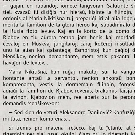
— gajan, en rubandoj, iomete langvoran. Salutinte ŝ
tiel, kvazaŭ ili disiĝis nur hieraŭ, kisinte la filinojn, 
ordonis al Maria Nikitiŝna tuj prepariĝi iri al alia loĝej
merita la familion de la glora heroo kaj subadmiralo 
la Rusia floto Ievlev. Kaj en la korto de la domo 
Rjabov en tiu aŭrora tempo jam henis kaj mordad
ĉevaloj en Moskvaj jungilaroj, caraj koĉeroj insultad
unu la alian kaj galantegaj ĉambristoj kun paĝioj 
Menŝikov, nenion demandante, mem estis pakantaj 
havaĵon de Ievlev...
Maria Nikitiŝna, kun ruĝaj makuloj sur la vango
hontante antaŭ la servantoj, nenion ankoraŭ bo
komprenanta, vestis la dormemajn filinojn, forges
adiaŭi la familion de Rjabov, revenis, brakumis Taisja-
la avinon, Rjabov-on mem, ree aperis sur la peron
demandis Menŝikov-on:
— Sed kien do veturi, Aleksandro Daniloviĉ? Konfuziĝ
mi tuta, nenion komprenas...
Ŝi tremis pro matena freŝeco, kaj li, ĵetante al 
rigardojn per siaj ruzaj okuloj, ĉiam pri io ridetadis k