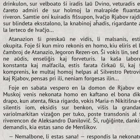
drinkulon, sur velboato ŝi iradis laŭ Dvino, veturadis 
ĉareto admiri de sur holmoj la malrapide fluant
riveron. Samtie oni kuiradis fiŝsupon, Ivaĉjo Rjabov rajd
sur blindeta eksstalono, la knabinoj aĥadis, rigardante 
la lerteco de Ivaĉjo...
Atanazion ŝi preskaŭ ne vidis, li malsanis, est
okupita. Foje ŝi kun miro rekonis en homo, kiu eliris el 
ĉambroj de Atanazio, Jegoron Rezen-on. Ŝi vokis lin, sed 
ne aŭdis, enseliĝis kaj forveturis. Ia kaŝa labor
konstanta kaj malfacila, estis farata ĉirkaŭ ŝi, kaj 
komprenis, ke multaj homoj helpas al Silvestro Petrov
kaj Rjabov, pensas pri ili, neniam forgesas ilin...
Foje en sabata vespero en la domon de Rjabov 
Muskoj venis nekonata homo en kaftano el bona di
drapo, kun atenta, fiksa rigardo, vokis Maria-n Nikitiŝna-
silentis iom, eksidis sur benkon, viŝis la granda
variolmarkitan vizaĝon per tuko, poste transdonis al 
riverencon de Aleksandro Daniloviĉ. Ŝi, ruĝiĝinte, danki
demandis, kia estas sano de Menŝikov.
— Nemalbone, li estas sana! — respondis la nekonat