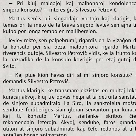
— Pri kiuj malgajoj kaj malhonoroj kondolenc
sinjoro konsulo? — interesiĝis Silvestro Petroviĉ.
Martus serĉis pli singardajn vortojn kaj klarigis, 
temas pri la meto de la brava sinjoro Ievlev sen ajna l
kulpo por longa tempo en malliberejon.
Ievlev rekte, sen palpebrumi, rigardis en la vizaĝon 
la konsulo per sia peza, malbonkora rigardo. Mart
riverencis dufoje. Silvestro Petroviĉ vidis, ke la frunto k
la nazradiko de la konsulo kovriĝis per etaj gutoj 
ŝvito.
— Kaj plue kion havas diri al mi sinjoro konsulo?
demandis Silvestro Petroviĉ.
Martus klarigis, ke transmare ekzistas en multaj lok
kuracaj akvoj, kiuj tre povas helpi al la detruita sansta
de sinjoro subadmiralo. La Siro, lia sanktoleita moŝt
sendube forliberigos sian gloran servanton por kurac
kaj li, konsulo Martus, siaflanke skribos ĉi
rekomendajn leterojn. Akvoj, sendube, faros grand
utilon al sinjoro subadmiralo kaj, ĉefe, redonos al li 
antaŭan bonan animstaton.