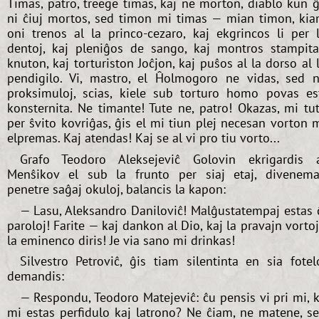
Timas, patro, treege timas, kaj ne morton, diablo kun ĝ
ni ĉiuj mortos, sed timon mi timas — mian timon, ki
oni trenos al la princo-cezaro, kaj ekgrincos li per 
dentoj, kaj pleniĝos de sango, kaj montros stampit
knuton, kaj torturiston Joĉjon, kaj puŝos al la dorso al 
pendigilo. Vi, mastro, el Ĥolmogoro ne vidas, sed n
proksimuloj, scias, kiele sub torturo homo povas es
konsternita. Ne timante! Tute ne, patro! Okazas, mi tu
per ŝvito kovriĝas, ĝis el mi tiun plej necesan vorton 
elpremas. Kaj atendas! Kaj se al vi pro tiu vorto...
Grafo Teodoro Aleksejeviĉ Golovin ekrigardis 
Menŝikov el sub la frunto per siaj etaj, divenema
penetre saĝaj okuloj, balancis la kapon:
— Lasu, Aleksandro Daniloviĉ! Malĝustatempaj estas 
paroloj! Farite — kaj dankon al Dio, kaj la pravajn vorto
la eminenco diris! Je via sano mi drinkas!
Silvestro Petroviĉ, ĝis tiam silentinta en sia fotel
demandis:
— Respondu, Teodoro Matejeviĉ: ĉu pensis vi pri mi, 
mi estas perfidulo kaj latrono? Ne ĉiam, ne matene, s