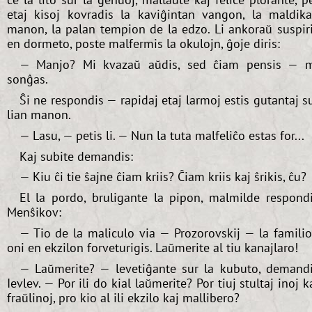
etaj kisoj kovradis la kaviĝintan vangon, la maldik
manon, la palan tempion de la edzo. Li ankoraŭ suspir
en dormeto, poste malfermis la okulojn, ĝoje diris:
— Manjo? Mi kvazaŭ aŭdis, sed ĉiam pensis — 
sonĝas.
Ŝi ne respondis — rapidaj etaj larmoj estis gutantaj s
lian manon.
— Lasu, — petis li. — Nun la tuta malfeliĉo estas for...
Kaj subite demandis:
— Kiu ĉi tie ŝajne ĉiam kriis? Ĉiam kriis kaj ŝrikis, ĉu?
El la pordo, bruligante la pipon, malmilde respond
Menŝikov:
— Tio de la maliculo via — Prozorovskij — la famili
oni en ekzilon forveturigis. Laŭmerite al tiu kanajlaro!
— Laŭmerite? — levetiĝante sur la kubuto, demand
Ievlev. — Por ili do kial laŭmerite? Por tiuj stultaj inoj k
fraŭlinoj, pro kio al ili ekzilo kaj mallibero?