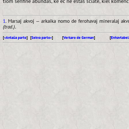
tiom senfine abundas, ke eĉ ne estas sciate, kiel komenc
1
. Marsaj akvoj — arkaika nomo de ferohavaj mineralaj akv
(trad.)
.
[
«Antaŭa parto
] [
Sekva parto»
]
[
Verkaro de German
]
[
Enhavtabel