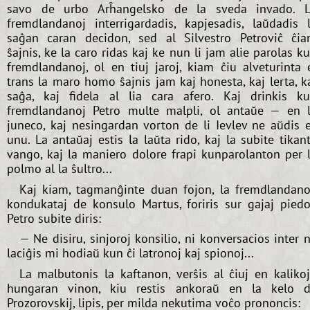
savo de urbo Arĥangelsko de la sveda invado. 
fremdlandanoj interrigardadis, kapjesadis, laŭdadis 
saĝan caran decidon, sed al Silvestro Petroviĉ ĉi
ŝajnis, ke la caro ridas kaj ke nun li jam alie parolas k
fremdlandanoj, ol en tiuj jaroj, kiam ĉiu alveturinta 
trans la maro homo ŝajnis jam kaj honesta, kaj lerta, k
saĝa, kaj fidela al lia cara afero. Kaj drinkis k
fremdlandanoj Petro multe malpli, ol antaŭe — en 
juneco, kaj nesingardan vorton de li Ievlev ne aŭdis 
unu. La antaŭaj estis la laŭta rido, kaj la subite tikan
vango, kaj la maniero dolore frapi kunparolanton per 
polmo al la ŝultro...
Kaj kiam, tagmanĝinte duan fojon, la fremdlandano
kondukataj de konsulo Martus, foriris sur gajaj piedo
Petro subite diris:
— Ne disiru, sinjoroj konsilio, ni konversacios inter n
laciĝis mi hodiaŭ kun ĉi latronoj kaj spionoj...
La malbutonis la kaftanon, verŝis al ĉiuj en kaliko
hungaran vinon, kiu restis ankoraŭ en la kelo 
Prozorovskij, lipis, per milda nekutima voĉo prononcis: