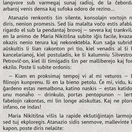
langvore sub varmegaj sunaj radioj, de la ĉebord
arbaroj venis densa kaj sufoka odoro de rezino...
Atanazio renkontis ŝin silente, konsolajn vortojn 
diris, nenion promesis. Sed lia malalta voĉo estis afabl
rigardo el sub la pendantaj brovoj — severa kaj trankvil
en la animo de Maria Nikitiŝna subite iĝis facile, kvaz
okazis nenio terura kaj nekorektebla. Kun saĝa subri
aŭskultis li ŝian rakonton pri tio, kiel venadis al ŝi 
kancelarianoj, kiel postuladis, ke ŝi kalumniu Silvestr
Petroviĉ-on, kiel ili timigadis ŝin per malliberejo kaj fo
ekzilo. Poste li subite ordonis:
— Kiam en proksimaj tempoj vi al mi veturos — 
filinojn kunprenu. Ili en la bieno petolu. Ĉe mi, vidu, k
ĝardeno estas nemalbona, katino naskis — estas katido
unu monaĥo — drinkulo, portas pentopunon — ler
fabelojn rakontas, mi lin longe aŭskultas. Kaj ne plor
infano, ne indas!
Maria Nikitiŝna viŝis la rapide ekŝutiĝintajn larmoj
sed tuj ekploregis. Atanazio sidis senmove, mallevinte 
kapon, poste diris nelaŭte: