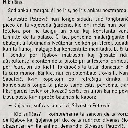
Nikitiŝna.
Sed ankaŭ morgaŭ ŝi ne iris, ne iris ankaŭ postmorgaŭ
Silvestro Petroviĉ nun longe sidadis sub longbran
piceo en la vojevoda ĝardeno, kie oni metis nun por 
fotelon, por ne lacigu lin brua kaj konstanta van
tumulto de la palaco. Ĉi tie, penseme mallarĝigante 
okulojn, li foliumadis Neŭtonan verkon pri sferoj, ludad
kun la filinoj, malgaje kaj koncentrite meditadis. El ĉi t
li sendis por Rjabov matroson kaj ĝissate ridi
aŭskultante rakonton de la piloto pri la festeno, primeti
por Petro, pri tio, kiel li fordiboĉis la tutan donacitan 
la caro monon kaj kiel nur en Solombalo trovis li, Iva
Sabateiĉ, kvin kopekojn por refreŝiga drinko. I
konversaciis longe, la piloto same estis pensema, ĉi
fiksrigardis Ievlev-on, kvazaŭ serĉis en li ion kaj ne pov
trovi, poste kun riproĉo balancis la kapon:
— Kaj vere, sufiĉas jam al vi, Silvestro Petroviĉ!
— Kio sufiĉas? — komprenante la sencon de la vort
de Rjabov kaj ĝojante pri tio, ke la rudristo divenas ĉi
okazantan en lia animo, demandis Silvestro Petroviĉ.