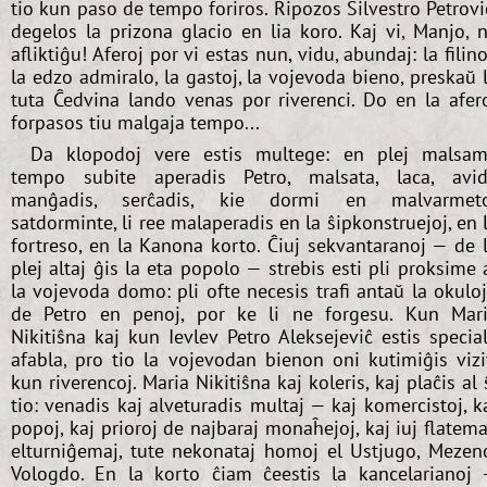
tio kun paso de tempo foriros. Ripozos Silvestro Petrovi
degelos la prizona glacio en lia koro. Kaj vi, Manjo, 
afliktiĝu! Aferoj por vi estas nun, vidu, abundaj: la filino
la edzo admiralo, la gastoj, la vojevoda bieno, preskaŭ 
tuta Ĉedvina lando venas por riverenci. Do en la afer
forpasos tiu malgaja tempo...
Da klopodoj vere estis multege: en plej malsa
tempo subite aperadis Petro, malsata, laca, avi
manĝadis, serĉadis, kie dormi en malvarmeto
satdorminte, li ree malaperadis en la ŝipkonstruejoj, en 
fortreso, en la Kanona korto. Ĉiuj sekvantaranoj — de 
plej altaj ĝis la eta popolo — strebis esti pli proksime 
la vojevoda domo: pli ofte necesis trafi antaŭ la okulo
de Petro en penoj, por ke li ne forgesu. Kun Mar
Nikitiŝna kaj kun Ievlev Petro Aleksejeviĉ estis specia
afabla, pro tio la vojevodan bienon oni kutimiĝis vizi
kun riverencoj. Maria Nikitiŝna kaj koleris, kaj plaĉis al 
tio: venadis kaj alveturadis multaj — kaj komercistoj, k
popoj, kaj prioroj de najbaraj monaĥejoj, kaj iuj flatema
elturniĝemaj, tute nekonataj homoj el Ustjugo, Mezen
Vologdo. En la korto ĉiam ĉeestis la kancelarianoj