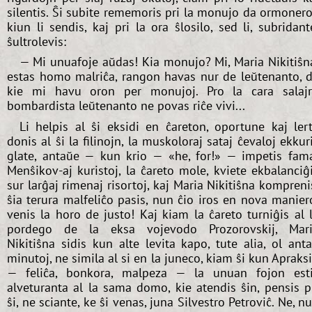
silentis. Ŝi subite rememoris pri la monujo da ormonero
kiun li sendis, kaj pri la ora ŝlosilo, sed li, subridant
ŝultrolevis:
— Mi unuafoje aŭdas! Kia monujo? Mi, Maria Nikitiŝn
estas homo malriĉa, rangon havas nur de leŭtenanto, 
kie mi havu oron per monujoj. Pro la cara salaj
bombardista leŭtenanto ne povas riĉe vivi...
Li helpis al ŝi eksidi en ĉareton, oportune kaj ler
donis al ŝi la filinojn, la muskoloraj sataj ĉevaloj ekkur
glate, antaŭe — kun krio — «he, for!» — impetis fam
Menŝikov-aj kuristoj, la ĉareto mole, kviete ekbalanciĝ
sur larĝaj rimenaj risortoj, kaj Maria Nikitiŝna kompreni
ŝia terura malfeliĉo pasis, nun ĉio iros en nova manier
venis la horo de justo! Kaj kiam la ĉareto turniĝis al 
pordego de la eksa vojevodo Prozorovskij, Mar
Nikitiŝna sidis kun alte levita kapo, tute alia, ol ant
minutoj, ne simila al si en la juneco, kiam ŝi kun Apraks
— feliĉa, bonkora, malpeza — la unuan fojon est
alveturanta al la sama domo, kie atendis ŝin, pensis p
ŝi, ne sciante, ke ŝi venas, juna Silvestro Petroviĉ. Ne, n