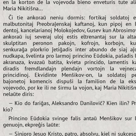
en la korton de la vojevoda bieno enveturis tute al
Maria Nikitiŝna...
Ĉi tie ankoraŭ neniu dormis: fortikaj soldatoj 
malbutonitaj Preobraĵenskaj kaftanoj, kun pipoj en 
dentoj, kancelarianoj Molokojedov, Gusev kun Abrosimo
ankoraŭ iuj severaj uloj estis eltrenantaj sur la alt
skulptitan peronon pakojn, kofrojn, korbojn, k
senkuraĝa plorkrio ĵetiĝadis inter abundo de siaj aĵ
nudkapa, ŝvelinta pro larmoj princino Eŭdokia, paŝadis 
akranaza, kvazaŭ batita, kvieta princido, lamentis k
diradis fremdlandajn plendajn vortojn la vejnec
princidinoj. Ekvidinte Menŝikov-on, la soldatoj p
bajonetoj komencis dispuŝi la familion de la ek
vojevodo, por ke ili ne ŝirmu la vojon, kaj Maria Nikitiŝ
nelaŭte diris:
— Kio do fariĝas, Aleksandro Daniloviĉ? Kien ilin? P
kio?
Princino Eŭdokia svinge falis antaŭ Menŝikov sur 
genuojn, ekpreĝis laŭte:
— Sinjoro Jesuo Kristo, patro, absolvu, kiel ni sukces