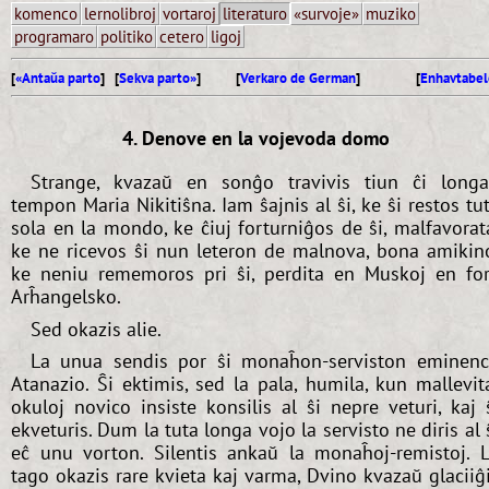
komenco
lernolibroj
vortaroj
literaturo
«survoje»
muziko
programaro
politiko
cetero
ligoj
[
«Antaŭa parto
] [
Sekva parto»
]
[
Verkaro de German
]
[
Enhavtabel
4. Denove en la vojevoda domo
Strange, kvazaŭ en sonĝo travivis tiun ĉi long
tempon Maria Nikitiŝna. Iam ŝajnis al ŝi, ke ŝi restos tu
sola en la mondo, ke ĉiuj forturniĝos de ŝi, malfavorat
ke ne ricevos ŝi nun leteron de malnova, bona amikin
ke neniu rememoros pri ŝi, perdita en Muskoj en fo
Arĥangelsko.
Sed okazis alie.
La unua sendis por ŝi monaĥon-serviston eminen
Atanazio. Ŝi ektimis, sed la pala, humila, kun mallevit
okuloj novico insiste konsilis al ŝi nepre veturi, kaj 
ekveturis. Dum la tuta longa vojo la servisto ne diris al 
eĉ unu vorton. Silentis ankaŭ la monaĥoj-remistoj. 
tago okazis rare kvieta kaj varma, Dvino kvazaŭ glaciiĝ