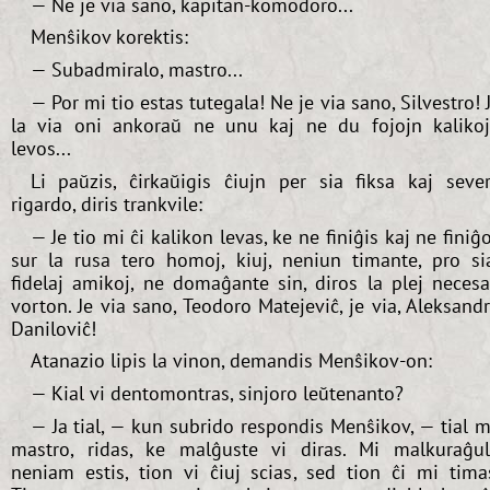
— Ne je via sano, kapitan-komodoro...
Menŝikov korektis:
— Subadmiralo, mastro...
— Por mi tio estas tutegala! Ne je via sano, Silvestro! 
la via oni ankoraŭ ne unu kaj ne du fojojn kaliko
levos...
Li paŭzis, ĉirkaŭigis ĉiujn per sia fiksa kaj seve
rigardo, diris trankvile:
— Je tio mi ĉi kalikon levas, ke ne finiĝis kaj ne finiĝ
sur la rusa tero homoj, kiuj, neniun timante, pro si
fidelaj amikoj, ne domaĝante sin, diros la plej neces
vorton. Je via sano, Teodoro Matejeviĉ, je via, Aleksand
Daniloviĉ!
Atanazio lipis la vinon, demandis Menŝikov-on:
— Kial vi dentomontras, sinjoro leŭtenanto?
— Ja tial, — kun subrido respondis Menŝikov, — tial m
mastro, ridas, ke malĝuste vi diras. Mi malkuraĝu
neniam estis, tion vi ĉiuj scias, sed tion ĉi mi tima