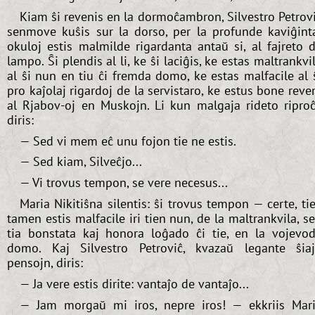
Kiam ŝi revenis en la dormoĉambron, Silvestro Petrov
senmove kuŝis sur la dorso, per la profunde kaviĝint
okuloj estis malmilde rigardanta antaŭ si, al fajreto 
lampo. Ŝi plendis al li, ke ŝi laciĝis, ke estas maltrankvi
al ŝi nun en tiu ĉi fremda domo, ke estas malfacile al 
pro kaĵolaj rigardoj de la servistaro, ke estus bone reve
al Rjabov-oj en Muskojn. Li kun malgaja rideto ripro
diris:
— Sed vi mem eĉ unu fojon tie ne estis.
— Sed kiam, Silveĉjo...
— Vi trovus tempon, se vere necesus...
Maria Nikitiŝna silentis: ŝi trovus tempon — certe, tie
tamen estis malfacile iri tien nun, de la maltrankvila, s
tia bonstata kaj honora loĝado ĉi tie, en la vojevo
domo. Kaj Silvestro Petroviĉ, kvazaŭ legante ŝia
pensojn, diris:
— Ja vere estis dirite: vantaĵo de vantaĵo...
— Jam morgaŭ mi iros, nepre iros! — ekkriis Mar