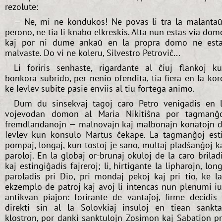
rezolute:
— Ne, mi ne kondukos! Ne povas li tra la malanta
perono, ne tia li knabo elkreskis. Alta nun estas via dom
kaj por ni dume ankaŭ en la propra domo ne est
malvaste. Do vi ne koleru, Silvestro Petroviĉ...
Li foriris senhaste, rigardante al ĉiuj flankoj k
bonkora subrido, per nenio ofendita, tia fiera en la kor
ke Ievlev subite pasie enviis al tiu fortega animo.
Dum du sinsekvaj tagoj caro Petro venigadis en 
vojevodan domon al Maria Nikitiŝna por tagmanĝ
fremdlandanojn — malnovajn kaj malbonajn konatojn 
Ievlev kun konsulo Martus ĉekape. La tagmanĝoj est
pompaj, longaj, kun tostoj je sano, multaj pladŝanĝoj k
paroloj. En la globaj or-brunaj okuloj de la caro brilad
kaj estingiĝadis fajreroj; li, hirtigante la lipharojn, lon
paroladis pri Dio, pri mondaj pekoj kaj pri tio, ke l
ekzemplo de patroj kaj avoj li intencas nun plenumi i
antikvan piaĵon: forirante de vantaĵoj, firme decidis 
direkti sin al la Solovkiaj insuloj en tiean sankt
klostron, por danki sanktulojn Zosimon kaj Sabation p