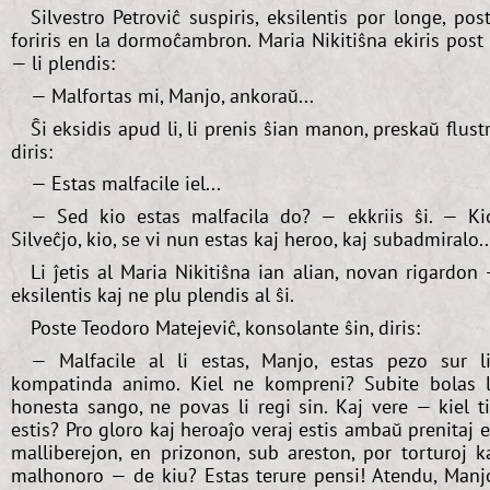
Silvestro Petroviĉ suspiris, eksilentis por longe, pos
foriris en la dormoĉambron. Maria Nikitiŝna ekiris post 
— li plendis:
— Malfortas mi, Manjo, ankoraŭ...
Ŝi eksidis apud li, li prenis ŝian manon, preskaŭ flust
diris:
— Estas malfacile iel...
— Sed kio estas malfacila do? — ekkriis ŝi. — Ki
Silveĉjo, kio, se vi nun estas kaj heroo, kaj subadmiralo..
Li ĵetis al Maria Nikitiŝna ian alian, novan rigardon
eksilentis kaj ne plu plendis al ŝi.
Poste Teodoro Matejeviĉ, konsolante ŝin, diris:
— Malfacile al li estas, Manjo, estas pezo sur l
kompatinda animo. Kiel ne kompreni? Subite bolas 
honesta sango, ne povas li regi sin. Kaj vere — kiel t
estis? Pro gloro kaj heroaĵo veraj estis ambaŭ prenitaj 
malliberejon, en prizonon, sub areston, por torturoj k
malhonoro — de kiu? Estas terure pensi! Atendu, Manj