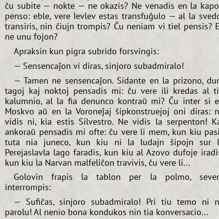
ĉu subite — nokte — ne okazis? Ne venadis en la kap
penso: eble, vere Ievlev estas transfuĝulo — al la sved
transiris, nin ĉiujn trompis? Ĉu neniam vi tiel pensis? 
ne unu fojon?
Apraksin kun pigra subrido forsvingis:
— Sensencaĵon vi diras, sinjoro subadmiralo!
— Tamen ne sensencaĵon. Sidante en la prizono, d
tagoj kaj noktoj pensadis mi: ĉu vere ili kredas al t
kalumnio, al la fia denunco kontraŭ mi? Ĉu inter si 
Moskvo aŭ en la Voroneĵaj ŝipkonstruejoj oni diras: 
vidis ni, kia estis Silvestro. Ne vidis la serpenton! K
ankoraŭ pensadis mi ofte: ĉu vere li mem, kun kiu pas
tuta nia juneco, kun kiu ni la ludajn ŝipojn sur 
Perejaslavla lago faradis, kun kiu al Azovo dufoje iradi
kun kiu la Narvan malfeliĉon travivis, ĉu vere li...
Golovin frapis la tablon per la polmo, seve
interrompis:
— Sufiĉas, sinjoro subadmiralo! Pri tiu temo ni 
parolu! Al nenio bona kondukos nin tia konversacio...