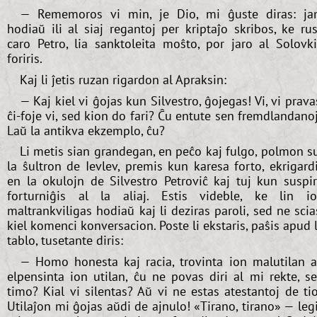
— Rememoros vi min, je Dio, mi ĝuste diras: j
hodiaŭ ili al siaj regantoj per kriptaĵo skribos, ke ru
caro Petro, lia sanktoleita moŝto, por jaro al Solovk
foriris.
Kaj li ĵetis ruzan rigardon al Apraksin:
— Kaj kiel vi ĝojas kun Silvestro, ĝojegas! Vi, vi prava
ĉi-foje vi, sed kion do fari? Ĉu entute sen fremdlandano
Laŭ la antikva ekzemplo, ĉu?
Li metis sian grandegan, en peĉo kaj fulgo, polmon s
la ŝultron de Ievlev, premis kun karesa forto, ekrigard
en la okulojn de Silvestro Petroviĉ kaj tuj kun suspi
forturniĝis al la aliaj. Estis videble, ke lin i
maltrankviligas hodiaŭ kaj li deziras paroli, sed ne scia
kiel komenci konversacion. Poste li ekstaris, paŝis apud 
tablo, tusetante diris:
— Homo honesta kaj racia, trovinta ion malutilan 
elpensinta ion utilan, ĉu ne povas diri al mi rekte, s
timo? Kial vi silentas? Aŭ vi ne estas atestantoj de ti
Utilaĵon mi ĝojas aŭdi de ajnulo! «Tirano, tirano» — leg