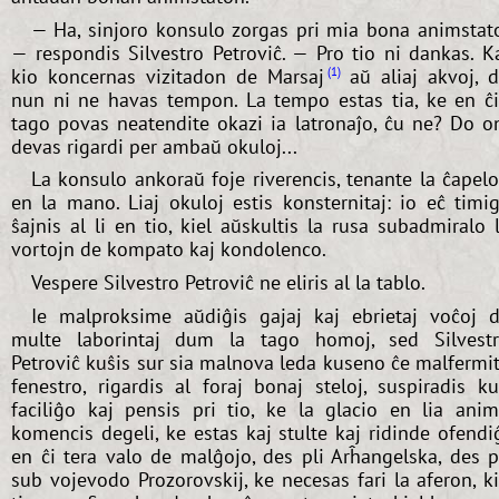
— Ha, sinjoro konsulo zorgas pri mia bona animstat
— respondis Silvestro Petroviĉ. — Pro tio ni dankas. K
kio koncernas vizitadon de Marsaj
aŭ aliaj akvoj, 
1
nun ni ne havas tempon. La tempo estas tia, ke en ĉ
tago povas neatendite okazi ia latronaĵo, ĉu ne? Do o
devas rigardi per ambaŭ okuloj...
La konsulo ankoraŭ foje riverencis, tenante la ĉapel
en la mano. Liaj okuloj estis konsternitaj: io eĉ timi
ŝajnis al li en tio, kiel aŭskultis la rusa subadmiralo 
vortojn de kompato kaj kondolenco.
Vespere Silvestro Petroviĉ ne eliris al la tablo.
Ie malproksime aŭdiĝis gajaj kaj ebrietaj voĉoj 
multe laborintaj dum la tago homoj, sed Silvest
Petroviĉ kuŝis sur sia malnova leda kuseno ĉe malfermi
fenestro, rigardis al foraj bonaj steloj, suspiradis k
faciliĝo kaj pensis pri tio, ke la glacio en lia ani
komencis degeli, ke estas kaj stulte kaj ridinde ofendi
en ĉi tera valo de malĝojo, des pli Arĥangelska, des p
sub vojevodo Prozorovskij, ke necesas fari la aferon, k