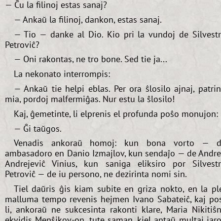
— Ĉu la filinoj estas sanaj?
— Ankaŭ la filinoj, dankon, estas sanaj.
— Tio — danke al Dio. Kio pri la vundoj de Silvest
Petroviĉ?
— Oni rakontas, ne tro bone. Sed tie ja...
La nekonato interrompis:
— Ankaŭ tie helpi eblas. Per ora ŝlosilo ajnaj, patri
mia, pordoj malfermiĝas. Nur estu la ŝlosilo!
Kaj, ĝemetinte, li elprenis el profunda poŝo monujon:
— Ĝi taŭgos.
Venadis ankoraŭ homoj: kun bona vorto — d
ambasadoro en Danio Izmajlov, kun sendaĵo — de Andr
Andrejeviĉ Vinius, kun saniga eliksiro por Silvest
Petroviĉ — de iu persono, ne dezirinta nomi sin.
Tiel daŭris ĝis kiam subite en griza nokto, en la pl
malluma tempo revenis hejmen Ivano Sabateiĉ, kaj po
li, ankoraŭ ne sukcesinta rakonti klare, Maria Nikitiŝ
ekvidis Menŝikov-on, tute saman, kiel antaŭ multaj jaro