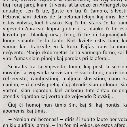
tiuj foraj jaroj, kiam ŝi venis al la edzo en Arĥangelsk
unuafoje. Jen ĉi tie, ĝuste en tiu ĉi ĉambro, Silvest
Petroviĉ iam detiris de ŝi peltmantelojn kaj diris, ke 
estas volvita, kiel brasiko. Kaj ĉi tie staris ĉe la tia
vojevodo Apraksin kupra globuso, la planko ĉi tie est
kovrita per blankaj ursaj feloj, ĉi tie ili tagmanĝadi
longe sidante ĉe la tablo. Kiel kviete estis tiam, ki
varme, kiel trankvile en la koro. Fajfas trans la mur
neĝvento, Manjo ekdormetas ĉe la varmega forno, kaj 
viroj fumas siajn pipojn kaj parolas pri la aferoj...
Ŝi iradis tra la vojevoda domo, kaj post ŝi senso
moviĝis la vojevoda servistaro — vartistinoj, nutristino
ĉefservisto, ĉambristinoj, maljuna ŝlosistino, nano k
nanino, — ĉiuj estis pretaj, ĉiuj atendis ŝian ordonon, ŝi
vorton, ŝian rigardon, kiel ankoraŭ tute antaŭ nelon
atendis rigardon kaj vorton de vojevodo Rĵevskij...
Ĉiuj ĉi homoj nun timis ŝin, kaj ŝi kaj hontis, k
abomenis, kaj timis.
— Nenion mi bezonas! — diris ŝi subite laŭte per voĉ
en kiu aŭdiĝis larmoj. — Iru for, mi vokos, se estos afero.