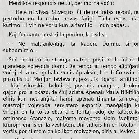
Menŝikov respondis ne tuj, per morna voĉo:
— Tiele ni vivas, Silvestro! Ĉi tie ne indas rezoni, n
perturbo en la cerbo povas fariĝi. Tiela estas nia.
kutimo! Li vin ne voris kun la familio — nun pagas...
Kaj, fermante post si la pordon, konsilis:
— Ne maltrankviligu la kapon. Dormu, sinjo
subadmiralo...
Sed neniu en tiu stranga mateno povis ekdormi en 
grandega vojevoda domo. De tempo al tempo aŭdiĝad
voĉoj el la manĝohalo, venis Apraksin, kun li Golovin, i
postulis tuj Manjon Ievleva-n, postulis rigardi la filino
— kiaj elkreskis belulinoj, postulis manĝon, drinko
gajon pro la okazo, de ĉiuj sciata. Apenaŭ Maria Nikitiŝ
eliris kun nearanĝitaj haroj, apenaŭ timanta la nova
mastrojn vojevoda servistaro ekportis manĝaĵojn k
vinojn, en la korto ektondris feritaj radoj de kaleŝo, k
eminenco Atanazio, malforte movante siajn ŝvelinta
krurojn, eniris en la vestiblon. Oni sidigis lin en fotelon, 
verŝis por si mem en kalikon malvazion, diris al Ievlev: