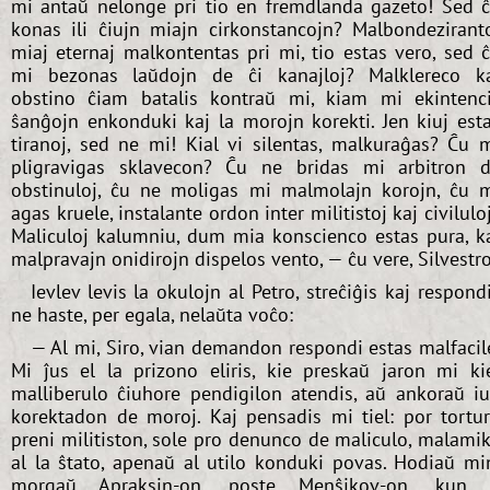
mi antaŭ nelonge pri tio en fremdlanda gazeto! Sed 
konas ili ĉiujn miajn cirkonstancojn? Malbondezirant
miaj eternaj malkontentas pri mi, tio estas vero, sed 
mi bezonas laŭdojn de ĉi kanajloj? Malklereco k
obstino ĉiam batalis kontraŭ mi, kiam mi ekintenc
ŝanĝojn enkonduki kaj la morojn korekti. Jen kiuj est
tiranoj, sed ne mi! Kial vi silentas, malkuraĝas? Ĉu 
pligravigas sklavecon? Ĉu ne bridas mi arbitron 
obstinuloj, ĉu ne moligas mi malmolajn korojn, ĉu 
agas kruele, instalante ordon inter militistoj kaj civilulo
Maliculoj kalumniu, dum mia konscienco estas pura, k
malpravajn onidirojn dispelos vento, — ĉu vere, Silvestr
Ievlev levis la okulojn al Petro, streĉiĝis kaj respond
ne haste, per egala, nelaŭta voĉo:
— Al mi, Siro, vian demandon respondi estas malfacil
Mi ĵus el la prizono eliris, kie preskaŭ jaron mi ki
malliberulo ĉiuhore pendigilon atendis, aŭ ankoraŭ i
korektadon de moroj. Kaj pensadis mi tiel: por tortu
preni militiston, sole pro denunco de maliculo, malami
al la ŝtato, apenaŭ al utilo konduki povas. Hodiaŭ mi
morgaŭ Apraksin-on, poste Menŝikov-on, kun 