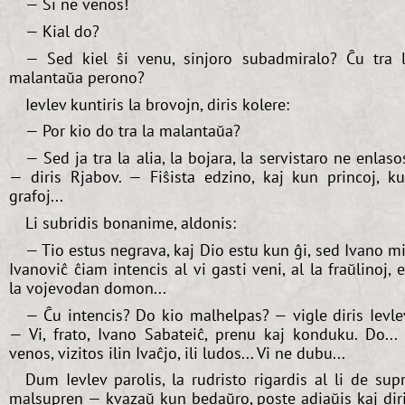
— Ŝi ne venos!
— Kial do?
— Sed kiel ŝi venu, sinjoro subadmiralo? Ĉu tra 
malantaŭa perono?
Ievlev kuntiris la brovojn, diris kolere:
— Por kio do tra la malantaŭa?
— Sed ja tra la alia, la bojara, la servistaro ne enlaso
— diris Rjabov. — Fiŝista edzino, kaj kun princoj, k
grafoj...
Li subridis bonanime, aldonis:
— Tio estus negrava, kaj Dio estu kun ĝi, sed Ivano m
Ivanoviĉ ĉiam intencis al vi gasti veni, al la fraŭlinoj, 
la vojevodan domon...
— Ĉu intencis? Do kio malhelpas? — vigle diris Ievle
— Vi, frato, Ivano Sabateiĉ, prenu kaj konduku. Do... 
venos, vizitos ilin Ivaĉjo, ili ludos... Vi ne dubu...
Dum Ievlev parolis, la rudristo rigardis al li de sup
malsupren — kvazaŭ kun bedaŭro, poste adiaŭis kaj dir