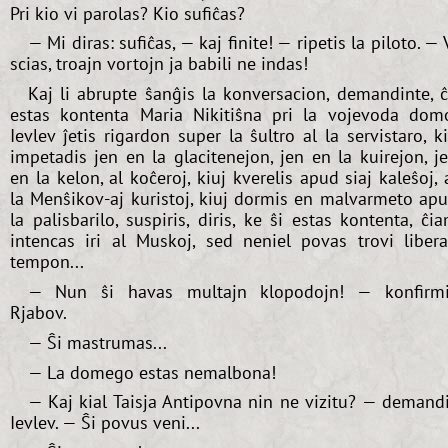
Pri kio vi parolas? Kio sufiĉas?
— Mi diras: sufiĉas, — kaj finite! — ripetis la piloto. — 
scias, troajn vortojn ja babili ne indas!
Kaj li abrupte ŝanĝis la konversacion, demandinte, 
estas kontenta Maria Nikitiŝna pri la vojevoda dom
Ievlev ĵetis rigardon super la ŝultro al la servistaro, k
impetadis jen en la glacitenejon, jen en la kuirejon, j
en la kelon, al koĉeroj, kiuj kverelis apud siaj kaleŝoj, 
la Menŝikov-aj kuristoj, kiuj dormis en malvarmeto ap
la palisbarilo, suspiris, diris, ke ŝi estas kontenta, ĉi
intencas iri al Muskoj, sed neniel povas trovi liber
tempon...
— Nun ŝi havas multajn klopodojn! — konfirm
Rjabov.
— Ŝi mastrumas...
— La domego estas nemalbona!
— Kaj kial Taisja Antipovna nin ne vizitu? — demand
Ievlev. — Ŝi povus veni...