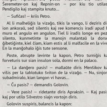
Ŝeremetev-on kaj Repnin-on — por kiu tio utila
Pendigilo kaj stampita knuto...
— Sufiĉas! — kriis Petro.
Al li malheliĝis la vizaĝo, tikis la vango, li deziris di
ion ankoraŭ, sed silentis kaj ree komencis iradi apud 
muro el angulo en angulon. Tiel li iradis longe en pe
silento, kunmetinte la manojn malantaŭ la dors
ĝibetiĝinte, kiel ĉiam, kiam estis al li malfacile en la viv
En la manĝohalo iĝis tute sensone.
Poste, abrupte levinte la kapon, Petro turniĝis k
forveturis sur sian insulon sola, dormi en la palaco.
— La danĝero pasis! — mallaŭte diris Menŝikov k
viŝis per la tablotuko ŝviton de la vizaĝo. — Nu, sinjo
subadmiralo, kian langon vi havas...
— Ĉu pasis? — demandis Golovin.
— Vere pasis! — ridetante diris Apraksin. — Kaj pasi
kaj por utilo Silvestro siajn vortojn diris.
Golovin suspiris, balancis la kapon: