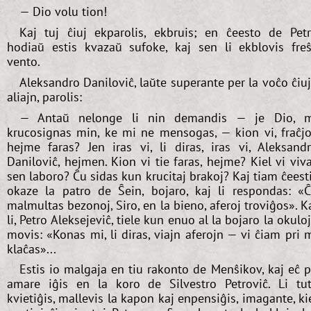
— Dio volu tion!
Kaj tuj ĉiuj ekparolis, ekbruis; en ĉeesto de Pet
hodiaŭ estis kvazaŭ sufoke, kaj sen li ekblovis fre
vento.
Aleksandro Daniloviĉ, laŭte superante per la voĉo ĉiu
aliajn, parolis:
— Antaŭ nelonge li nin demandis — je Dio, 
krucosignas min, ke mi ne mensogas, — kion vi, fraĉjo
hejme faras? Jen iras vi, li diras, iras vi, Aleksand
Daniloviĉ, hejmen. Kion vi tie faras, hejme? Kiel vi viv
sen laboro? Ĉu sidas kun krucitaj brakoj? Kaj tiam ĉeest
okaze la patro de Ŝein, bojaro, kaj li respondas: «
malmultas bezonoj, Siro, en la bieno, aferoj troviĝos». K
li, Petro Aleksejeviĉ, tiele kun enuo al la bojaro la okulo
movis: «Konas mi, li diras, viajn aferojn — vi ĉiam pri 
klaĉas»...
Estis io malgaja en tiu rakonto de Menŝikov, kaj eĉ p
amare iĝis en la koro de Silvestro Petroviĉ. Li tu
kvietiĝis, mallevis la kapon kaj enpensiĝis, imagante, ki