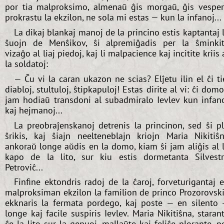
por tia malproksimo, almenaŭ ĝis morgaŭ, ĝis vespe
prokrastu la ekzilon, ne sola mi estas — kun la infanoj...
La dikaj blankaj manoj de la princino estis kaptantaj 
ŝuojn de Menŝikov, ŝi alpremiĝadis per la ŝminki
vizaĝo al liaj piedoj, kaj li malpacience kaj incitite kriis 
la soldatoj:
— Ĉu vi la caran ukazon ne scias? Elĵetu ilin el ĉi ti
diabloj, stultuloj, ŝtipkapuloj! Estas dirite al vi: ĉi dom
jam hodiaŭ transdoni al subadmiralo Ievlev kun infan
kaj hejmanoj...
La preobraĵenskanoj detrenis la princinon, sed ŝi p
ŝrikis, kaj ŝiajn neelteneblajn kriojn Maria Nikitiŝ
ankoraŭ longe aŭdis en la domo, kiam ŝi jam aliĝis al 
kapo de la lito, sur kiu estis dormetanta Silvest
Petroviĉ...
Finfine ektondris radoj de la ĉaroj, forveturigantaj 
malproksiman ekzilon la familion de princo Prozorovski
ekknaris la fermata pordego, kaj poste — en silento
longe kaj facile suspiris Ievlev. Maria Nikitiŝna, staran
ĉe la lito sur la genuoj, mallaŭte kaj feliĉe plorante, p