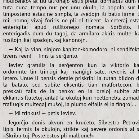
Ĥodiĉenkov al tiu latronaĵo estis preta, dormadis dum 
tuta nuna tempo nur per unu okulo, la popolo sur 
limposteno estas ne simpla, la svedojn ili batis firme. 
mil homoj vivaj foriris ne pli ol tricent, la ceteraj est
enterigitaj apud rulŝtonego nomata Sorĉisto. I
enterigadis dum du tagoj, da armilaro akiris multe: k
fusilojn, kaj spadojn, kaj kanonojn.
— Kaj la vian, sinjoro kapitan-komodoro, ni sendifek
liveris reen! — finis la serĝento.
Ievlev gratulis la serĝenton kun la viktorio ka
ordoninte lin trinkigi kaj manĝigi sate, revenis al 
letero. Unue li pensis detale priskribi la tutan bildon 
la batalo, sed subite eksentis tian malfortecon, 
preskaŭ falis de la benko: en la oreloj subite al
ekkantis flutetoj, antaŭ la okuloj kun neeltenebla zuma
traflugis multegaj muŝoj, la plumo elfalis el la fingroj...
— Mi trinkus! — petis Ievlev.
Jegorĉjo donis akvon en kruĉeto, Silvestro Petrov
lipis, fermis la okulojn, strikte kaj severe ordonis al s
«Skribu tuj. Poste estos pli malbone!»