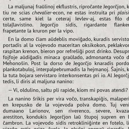
La maljunaj fraŭlinoj ekflustris, riproĉante Jegorĉjon, 
tiu ne scias
chevalier
-econ, ne estas instruita pri
plaisi
certe, same kiel la ceteraj Ievlev-aj, estas filo 
tolaĵlavistino. Jegorĉjo sidis, rigardante flanke
frapetante la kruron per la vipo.
En la domo ĉiam aŭdeblis moviĝado, kuradis servisto
portadis al la vojevodo maceritan oksikokon, peklakvo
raspitan krenon, bieron por refreŝiĝi post drinko. Desup
fojfoje aŭdiĝadis minaca graŭlado, admonanta voĉo 
Meĥonoŝin. Post la dorso de Jegorĉjo knaradis pordo
plankotabuloj, interpalpebrumadis la hejmanoj. Ŝajnis, 
la tuta bojara servistaro interkonsentas pri io. Al Jegorĉ
tedis, li diris al maljuna nanino:
— Vi, oldulino, saltu pli rapide, kiom mi povas atendi?
La nanino ŝrikis per vira voĉo, transkapiĝis, malaper
en krepusko de la vojevoda polva domo. Tuj ven
dumaano Larionov, sen riverenco, severe, kvaz
arestiton, kondukis Jegorĉjon laŭ ŝtupoj supren en 
ĉambron. La vojevodo sidis retrokliniĝinte en fotelo, l
vizaĝo estis griza, ŝvela, la okuloj apenaŭ rigardis, 