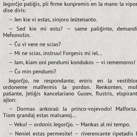
Jegorĉjo paliĝis, pli firme kunpremis en la mano la vipo
dise diris:
— Jen kie vi estas, sinjoro leŭtenanto.
— Sed kie mi estu? — same paliĝinte, demand
Meĥonoŝin.
— Ĉu vi vere ne scias?
— Mi ne scias, instruu! Forgesis mi iel...
— Jam, kiam oni pendumi kondukos — vi rememoros!
— Ĉu min pendumi?
Jegorĉjo, ne respondante, eniris en la vestiblo
ordoneme malfermis la pordon. Renkonten, mo
paŝante, ĵetiĝis kancelariano Gusev, flustris, elspiran
ajlon:
— Dormas ankoraŭ la princo-vojevodo! Malforta.
Tiom grandaj estas malsanoj...
— Veku! — ordonis Jegorĉjo. — Mankas al mi tempo.
— Neniel estas permesite! — riverencante ripetadis 