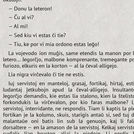
— Donu la leteron!
— Ĉu al vi?
— Al mi!
— Sed kiu vi estas ĉi tie?
— Tiu, ke por vi mia ordono estas leĝo!
La vojevodo ion muĝis, same etendis la manon por 
letero... Jegorĉjo, malbone komprenante, tremegante p
furiozo, elkuris en la korton — al la ĉeval-alligejo.
Lia nigra virĉevalo ĉi tie ne estis.
Iuj servistoj en manteloj, grasaj, fortikaj, hirtaj, est
ludantaj ĵetkubojn apud la ĉeval-alligejo. Insultant
Jegorĉjo demandis, kie estas lia stalono, kien la ŝtelist
forkondukis la virĉevalon, por kio faras malbone? 
servistoj, interridante, ne respondis. Tiam li kaptis la pl
fortikan je la kolumo, skuis, starigis antaŭ si, sed tuj 
malantaŭe oni batis lin sub la genuojn, kaj li fal
dorsaltere — en la amason de la servistoj. Kelkaj servist
surfalis lian bruston, aliaj la piedojn. Li perdis 