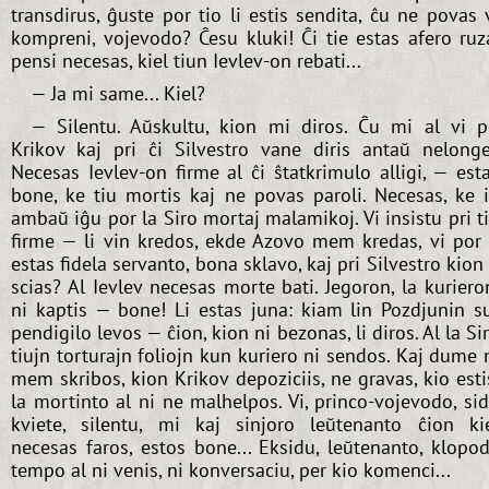
transdirus, ĝuste por tio li estis sendita, ĉu ne povas 
kompreni, vojevodo? Ĉesu kluki! Ĉi tie estas afero ruz
pensi necesas, kiel tiun Ievlev-on rebati...
— Ja mi same... Kiel?
— Silentu. Aŭskultu, kion mi diros. Ĉu mi al vi p
Krikov kaj pri ĉi Silvestro vane diris antaŭ nelong
Necesas Ievlev-on firme al ĉi ŝtatkrimulo alligi, — est
bone, ke tiu mortis kaj ne povas paroli. Necesas, ke i
ambaŭ iĝu por la Siro mortaj malamikoj. Vi insistu pri t
firme — li vin kredos, ekde Azovo mem kredas, vi por 
estas fidela servanto, bona sklavo, kaj pri Silvestro kion 
scias? Al Ievlev necesas morte bati. Jegoron, la kuriero
ni kaptis — bone! Li estas juna: kiam lin Pozdjunin s
pendigilo levos — ĉion, kion ni bezonas, li diros. Al la Si
tiujn torturajn foliojn kun kuriero ni sendos. Kaj dume 
mem skribos, kion Krikov depoziciis, ne gravas, kio esti
la mortinto al ni ne malhelpos. Vi, princo-vojevodo, si
kviete, silentu, mi kaj sinjoro leŭtenanto ĉion ki
necesas faros, estos bone... Eksidu, leŭtenanto, klopo
tempo al ni venis, ni konversaciu, per kio komenci...