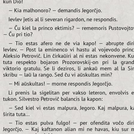
kun Dio!
— Kia malhonoro? — demandis Jegorĉjo.
Ievlev ĵetis al li severan rigardon, ne respondis.
— Ĉu kiel la princo ektimis? — rememoris Pustovojto
— Ĉu pri tio?
— Tio estas afero ne de via kapo! — abrupte dir
Ievlev. — Post la eminenco vi hastu al vojevodo prin
Aleksio Petroviĉ. Lin ĉirkaŭiri al ni estas nekonvene. K
tuta respekto bojaron Prozorovskij-on pri la gran
viktorio gratulu. Se li deziros, li ankaŭ mem al la Si
skribu — laŭ la rango. Sed ĉu vi aŭskultas min?
— Mi aŭskultas! — morne respondis Jegorĉjo.
Li prenis la sigelitan per vakso leteron, envolvis 
tukon. Silvestro Petroviĉ balancis la kapon:
— Sed kiel vi estas malpura, Jegoro. Kaj malpura, k
ŝirita tuta...
— Tio estas pulva fulgo! — per ofendita voĉo dir
Jegorĉjo. — Kaj kaftanon alian mi ne havas, kiu sur 