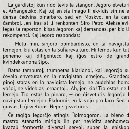
La gardistoj kun rido levis la stangon, Jegoro elvetur
el Arĥangelsko. Kaj tuj en sia imago li ekvidis sin ne 
densa ĉedvina pinarbaro, sed en Moskvo, en la car
ĉambroj. Jen iras al li renkonten Siro Petro Aleksejevi
legas la raporton, kisas Jegoron kaj demandas, per kio l
rekompenci. Kaj Jegoro respondas:
— Metu min, sinjoro bombardisto, en la navigist
lernejon, kiu estas en la Suĥareva turo. Mi lernos kun tu
penemo kaj diligenteco kaj iĝos estro de gran
kvindekkanona ŝipo.
Batas tamburoj, trumpetas klarionoj, kaj Jegorĉjo s
ĉevalo enveturas en la navigistan lernejon... Grandeg
pinoj staras en la navigista lernejo, ne aŭdeblas hom
voĉoj, ne videblas lernantoj... Aĥ, jen kio! Tio estas ne 
lernejo. Tio estas la pinaro, — ne ĝisveturis Jegorĉjo 
navigistan lernejon. Ekdormis en la vojo pro laco. Sed 
gravas, li ĝisveturos. Nepre ĝisveturos...
Ĉe tagiĝo Jegorĉjo atingis Ĥolmogoron. La bieno 
mastro Atanazio mirigis lin per nevidita senhomec
kvazaŭ formortis diversaj servoj, super la episko