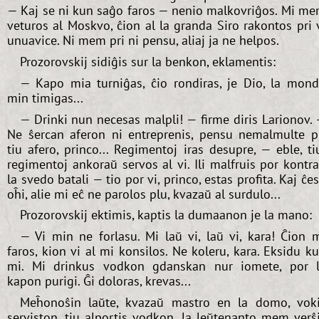
— Kaj se ni kun saĝo faros — nenio malkovriĝos. Mi m
veturos al Moskvo, ĉion al la granda Siro rakontos pri 
unuavice. Ni mem pri ni pensu, aliaj ja ne helpos.
Prozorovskij sidiĝis sur la benkon, eklamentis:
— Kapo mia turniĝas, ĉio rondiras, je Dio, la mon
min timigas...
— Drinki nun necesas malpli! — firme diris Larionov.
Ne ŝercan aferon ni entreprenis, pensu nemalmulte p
tiu afero, princo... Regimentoj iras desupre, — eble, ti
regimentoj ankoraŭ servos al vi. Ili malfruis por kontr
la svedo batali — tio por vi, princo, estas profita. Kaj ĉe
oĥi, alie mi eĉ ne parolos plu, kvazaŭ al surdulo...
Prozorovskij ektimis, kaptis la dumaanon je la mano:
— Vi min ne forlasu. Mi laŭ vi, laŭ vi, kara! Ĉion 
faros, kion vi al mi konsilos. Ne koleru, kara. Eksidu k
mi. Mi drinkus vodkon gdanskan nur iomete, por 
kapon purigi. Ĝi doloras, krevas...
Meĥonoŝin laŭte, kvazaŭ mastro en la domo, vok
serviston, tiu alportis vodkon, la leŭtenanto mem verŝ