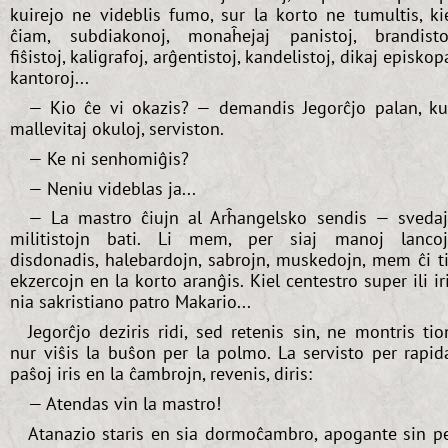
kuirejo ne videblis fumo, sur la korto ne tumultis, ki
ĉiam, subdiakonoj, monaĥejaj panistoj, brandisto
fiŝistoj, kaligrafoj, arĝentistoj, kandelistoj, dikaj episkop
kantoroj...
— Kio ĉe vi okazis? — demandis Jegorĉjo palan, k
mallevitaj okuloj, serviston.
— Ke ni senhomiĝis?
— Neniu videblas ja...
— La mastro ĉiujn al Arĥangelsko sendis — sveda
militistojn bati. Li mem, per siaj manoj lanco
disdonadis, halebardojn, sabrojn, muskedojn, mem ĉi t
ekzercojn en la korto aranĝis. Kiel centestro super ili ir
nia sakristiano patro Makario...
Jegorĉjo deziris ridi, sed retenis sin, ne montris tio
nur viŝis la buŝon per la polmo. La servisto per rapid
paŝoj iris en la ĉambrojn, revenis, diris:
— Atendas vin la mastro!
Atanazio staris en sia dormoĉambro, apogante sin p