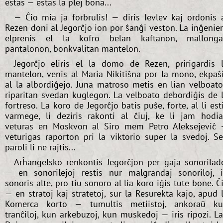
estas — estas la plej bona...
— Ĉio mia ja forbrulis! — diris Ievlev kaj ordonis 
Rezen doni al Jegorĉjo ion por ŝanĝi veston. La inĝenie
elprenis el la kofro belan kaftanon, mallong
pantalonon, bonkvalitan mantelon.
Jegorĉjo eliris el la domo de Rezen, pririgardis 
mantelon, venis al Maria Nikitiŝna por la mono, ekpaŝ
al la albordiĝejo. Juna matroso metis en lian velboat
riparitan svedan kuglegon. La velboato debordiĝis de 
fortreso. La koro de Jegorĉjo batis puŝe, forte, al li est
varmege, li deziris rakonti al ĉiuj, ke li jam hodi
veturas en Moskvon al Siro mem Petro Aleksejeviĉ
veturigas raporton pri la viktorio super la svedoj. S
paroli li ne rajtis...
Arĥangelsko renkontis Jegorĉjon per gaja sonorilad
— en sonorilejoj restis nur malgrandaj sonoriloj, i
sonoris alte, pro tiu sonoro al lia koro iĝis tute bone. Ĉ
— en stratoj kaj stratetoj, sur la Resurekta kajo, apud 
Komerca korto — tumultis metiistoj, ankoraŭ k
tranĉiloj, kun arkebuzoj, kun muskedoj — iris ripozi. L