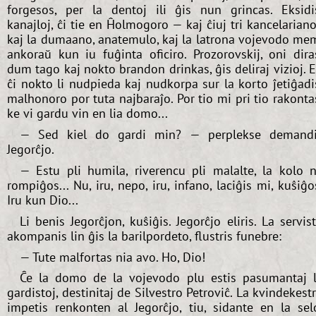
forgesos, per la dentoj ili ĝis nun grincas. Eksidi
kanajloj, ĉi tie en Ĥolmogoro — kaj ĉiuj tri kancelariano
kaj la dumaano, anatemulo, kaj la latrona vojevodo me
ankoraŭ kun iu fuĝinta oficiro. Prozorovskij, oni dira
dum tago kaj nokto brandon drinkas, ĝis deliraj vizioj. 
ĉi nokto li nudpieda kaj nudkorpa sur la korto ĵetiĝadi
malhonoro por tuta najbaraĵo. Por tio mi pri tio rakonta
ke vi gardu vin en lia domo...
— Sed kiel do gardi min? — perplekse demand
Jegorĉjo.
— Estu pli humila, riverencu pli malalte, la kolo 
rompiĝos... Nu, iru, nepo, iru, infano, laciĝis mi, kuŝiĝo
Iru kun Dio...
Li benis Jegorĉjon, kuŝiĝis. Jegorĉjo eliris. La servis
akompanis lin ĝis la barilpordeto, flustris funebre:
— Tute malfortas nia avo. Ho, Dio!
Ĉe la domo de la vojevodo plu estis pasumantaj 
gardistoj, destinitaj de Silvestro Petroviĉ. La kvindekest
impetis renkonten al Jegorĉjo, tiu, sidante en la sel