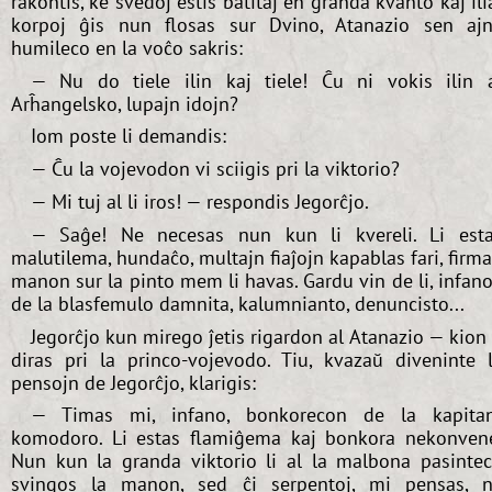
rakontis, ke svedoj estis batitaj en granda kvanto kaj ili
korpoj ĝis nun flosas sur Dvino, Atanazio sen aj
humileco en la voĉo sakris:
— Nu do tiele ilin kaj tiele! Ĉu ni vokis ilin 
Arĥangelsko, lupajn idojn?
Iom poste li demandis:
— Ĉu la vojevodon vi sciigis pri la viktorio?
— Mi tuj al li iros! — respondis Jegorĉjo.
— Saĝe! Ne necesas nun kun li kvereli. Li est
malutilema, hundaĉo, multajn fiaĵojn kapablas fari, firm
manon sur la pinto mem li havas. Gardu vin de li, infano
de la blasfemulo damnita, kalumnianto, denuncisto...
Jegorĉjo kun mirego ĵetis rigardon al Atanazio — kion 
diras pri la princo-vojevodo. Tiu, kvazaŭ diveninte 
pensojn de Jegorĉjo, klarigis:
— Timas mi, infano, bonkorecon de la kapita
komodoro. Li estas flamiĝema kaj bonkora nekonven
Nun kun la granda viktorio li al la malbona pasinte
svingos la manon, sed ĉi serpentoj, mi pensas, 