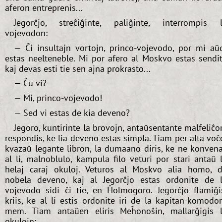
aferon entreprenis...
Jegorĉjo, streĉiĝinte, paliĝinte, interrompis 
vojevodon:
— Ĉi insultajn vortojn, princo-vojevodo, por mi aŭ
estas neelteneble. Mi por afero al Moskvo estas sendi
kaj devas esti tie sen ajna prokrasto...
— Ĉu vi?
— Mi, princo-vojevodo!
— Sed vi estas de kia deveno?
Jegoro, kuntirinte la brovojn, antaŭsentante malfeliĉo
respondis, ke lia deveno estas simpla. Tiam per alta voĉ
kvazaŭ legante libron, la dumaano diris, ke ne konven
al li, malnoblulo, kampula filo veturi por stari antaŭ 
helaj caraj okuloj. Veturos al Moskvo alia homo, 
nobela deveno, kaj al Jegorĉjo estas ordonite de 
vojevodo sidi ĉi tie, en Ĥolmogoro. Jegorĉjo flamiĝi
kriis, ke al li estis ordonite iri de la kapitan-komodo
mem. Tiam antaŭen eliris Meĥonoŝin, mallarĝigis 
okulojn: