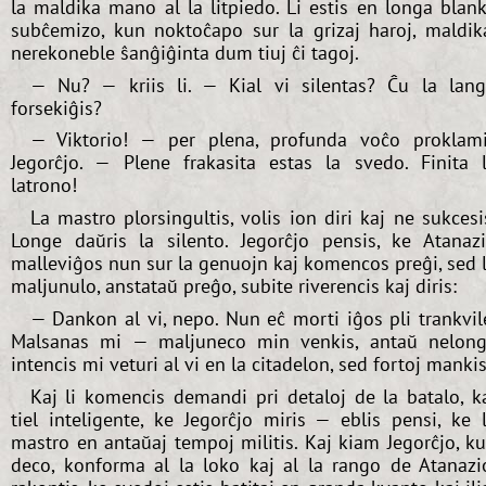
la maldika mano al la litpiedo. Li estis en longa blan
subĉemizo, kun noktoĉapo sur la grizaj haroj, maldik
nerekoneble ŝanĝiĝinta dum tiuj ĉi tagoj.
— Nu? — kriis li. — Kial vi silentas? Ĉu la lan
forsekiĝis?
— Viktorio! — per plena, profunda voĉo proklam
Jegorĉjo. — Plene frakasita estas la svedo. Finita 
latrono!
La mastro plorsingultis, volis ion diri kaj ne sukcesi
Longe daŭris la silento. Jegorĉjo pensis, ke Atanaz
malleviĝos nun sur la genuojn kaj komencos preĝi, sed 
maljunulo, anstataŭ preĝo, subite riverencis kaj diris:
— Dankon al vi, nepo. Nun eĉ morti iĝos pli trankvil
Malsanas mi — maljuneco min venkis, antaŭ nelon
intencis mi veturi al vi en la citadelon, sed fortoj mankis
Kaj li komencis demandi pri detaloj de la batalo, k
tiel inteligente, ke Jegorĉjo miris — eblis pensi, ke 
mastro en antaŭaj tempoj militis. Kaj kiam Jegorĉjo, k
deco, konforma al la loko kaj al la rango de Atanazi