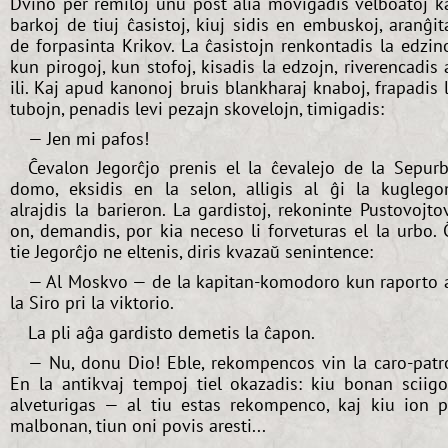
Dvino per remiloj unu post alia moviĝadis velboatoj k
barkoj de tiuj ĉasistoj, kiuj sidis en embuskoj, aranĝit
de forpasinta Krikov. La ĉasistojn renkontadis la edzin
kun pirogoj, kun stofoj, kisadis la edzojn, riverencadis 
ili. Kaj apud kanonoj bruis blankharaj knaboj, frapadis 
tubojn, penadis levi pezajn skovelojn, timigadis:
— Jen mi pafos!
Ĉevalon Jegorĉjo prenis el la ĉevalejo de la Sepur
domo, eksidis en la selon, alligis al ĝi la kuglego
alrajdis la barieron. La gardistoj, rekoninte Pustovojto
on, demandis, por kia neceso li forveturas el la urbo. 
tie Jegorĉjo ne eltenis, diris kvazaŭ senintence:
— Al Moskvo — de la kapitan-komodoro kun raporto 
la Siro pri la viktorio.
La pli aĝa gardisto demetis la ĉapon.
— Nu, donu Dio! Eble, rekompencos vin la caro-patr
En la antikvaj tempoj tiel okazadis: kiu bonan sciig
alveturigas — al tiu estas rekompenco, kaj kiu ion p
malbonan, tiun oni povis aresti...