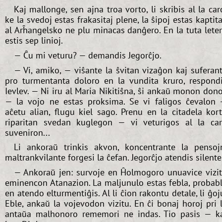
Kaj mallonge, sen ajna troa vorto, li skribis al la car
ke la svedoj estas frakasitaj plene, la ŝipoj estas kaptita
al Arĥangelsko ne plu minacas danĝero. En la tuta lete
estis sep linioj.
— Ĉu mi veturu? — demandis Jegorĉjo.
— Vi, amiko, — viŝante la ŝvitan vizaĝon kaj suferan
pro turmentanta doloro en la vundita kruro, respond
Ievlev. — Ni iru al Maria Nikitiŝna, ŝi ankaŭ monon don
— la vojo ne estas proksima. Se vi faligos ĉevalon
aĉetu alian, flugu kiel sago. Prenu en la citadela kor
riparitan svedan kuglegon — vi veturigos al la ca
suveniron...
Li ankoraŭ trinkis akvon, koncentrante la pensoj
maltrankvilante forgesi la ĉefan. Jegorĉjo atendis silente
— Ankoraŭ jen: survoje en Ĥolmogoro unuavice vizi
eminencon Atanazion. La maljunulo estas febla, probab
en atendo elturmentiĝis. Al li ĉion rakontu detale, li ĝoj
Eble, ankaŭ la vojevodon vizitu. En ĉi bonaj horoj pri 
antaŭa malhonoro rememori ne indas. Tio pasis — k