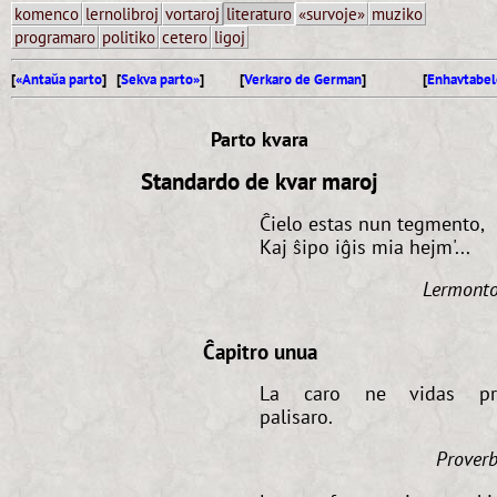
komenco
lernolibroj
vortaroj
literaturo
«survoje»
muziko
programaro
politiko
cetero
ligoj
[
«Antaŭa parto
] [
Sekva parto»
]
[
Verkaro de German
]
[
Enhavtabel
Parto kvara
Standardo de kvar maroj
Ĉielo estas nun tegmento,
Kaj ŝipo iĝis mia hejm'...
Lermont
Ĉapitro unua
La caro ne vidas pr
palisaro.
Prover