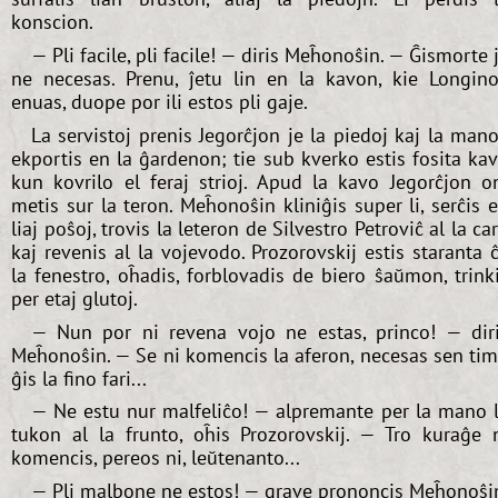
konscion.
— Pli facile, pli facile! — diris Meĥonoŝin. — Ĝismorte 
ne necesas. Prenu, ĵetu lin en la kavon, kie Longin
enuas, duope por ili estos pli gaje.
La servistoj prenis Jegorĉjon je la piedoj kaj la mano
ekportis en la ĝardenon; tie sub kverko estis fosita ka
kun kovrilo el feraj strioj. Apud la kavo Jegorĉjon o
metis sur la teron. Meĥonoŝin kliniĝis super li, serĉis 
liaj poŝoj, trovis la leteron de Silvestro Petroviĉ al la ca
kaj revenis al la vojevodo. Prozorovskij estis staranta 
la fenestro, oĥadis, forblovadis de biero ŝaŭmon, trink
per etaj glutoj.
— Nun por ni revena vojo ne estas, princo! — dir
Meĥonoŝin. — Se ni komencis la aferon, necesas sen ti
ĝis la fino fari...
— Ne estu nur malfeliĉo! — alpremante per la mano 
tukon al la frunto, oĥis Prozorovskij. — Tro kuraĝe 
komencis, pereos ni, leŭtenanto...
— Pli malbone ne estos! — grave prononcis Meĥonoŝi