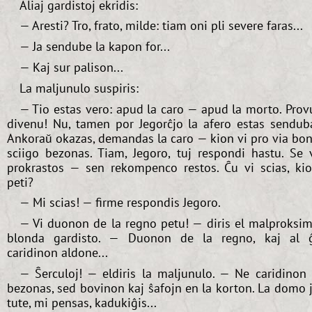
Aliaj gardistoj ekridis:
— Aresti? Tro, frato, milde: tiam oni pli severe faras...
— Ja sendube la kapon for...
— Kaj sur palison...
La maljunulo suspiris:
— Tio estas vero: apud la caro — apud la morto. Prov
divenu! Nu, tamen por Jegorĉjo la afero estas sendub
Ankoraŭ okazas, demandas la caro — kion vi pro via bo
sciigo bezonas. Tiam, Jegoro, tuj respondi hastu. Se 
prokrastos — sen rekompenco restos. Ĉu vi scias, ki
peti?
— Mi scias! — firme respondis Jegoro.
— Vi duonon de la regno petu! — diris el malproksi
blonda gardisto. — Duonon de la regno, kaj al 
caridinon aldone...
— Ŝerculoj! — eldiris la maljunulo. — Ne caridinon 
bezonas, sed bovinon kaj ŝafojn en la korton. La domo 
tute, mi pensas, kadukiĝis...