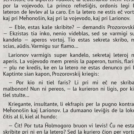
por la vojevodo. La princo refreŝiĝis, ordonis legi 
leteron de Ievlev al la caro. En la letero ne estis eĉ vor
kaj pri Meĥonoŝin, kaj pri la vojevodo, kaj pri Larionov.
— Eble, estas kaŝe skribite? — demandis Prozorovski
— Ekzistas tia inko, nenio videblas, sed se varmigi s
kandelo — aperos vortoj. Tio estas sekreta skribo, 
scias, aŭdis. Varmigu sur flamo...
Larionov varmigis super kandelo, sekretaj leteroj 
aperis. La vojevodo mem prenis la paperon, turnis, flari
— plu ne kredis, ke en la letero ne estas denunco pri l
Kaptinte sian kapon, Prozorovskij kriegis:
— Por kio ni tiel faris? Li pri mi eĉ ne skrib
malbonon! Nun ni pereos, — la kurieron ni ligis, por k
tiel stulte...
Kriegante, insultante, li ekfrapis per la pugno kontr
Meĥonoŝin kaj Larionov. La dumaano leviĝis de la lok
ĉitis al li, kiel al hundo:
— Ĉit! Por tuta Ĥolmogoro bruon vi levis! Ĉu ne est
skribite pri ni en la letero? Sed la kuriero ĉion per vort