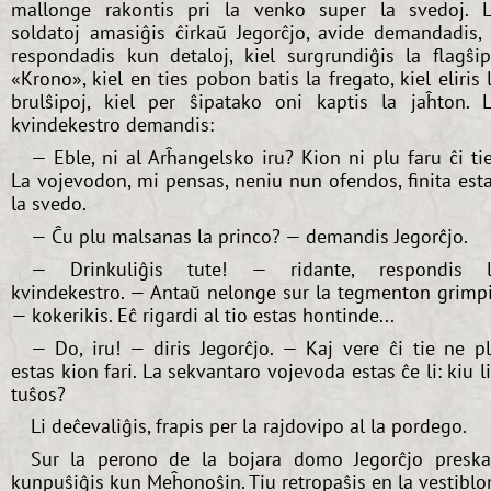
mallonge rakontis pri la venko super la svedoj. 
soldatoj amasiĝis ĉirkaŭ Jegorĉjo, avide demandadis, 
respondadis kun detaloj, kiel surgrundiĝis la flagŝi
«Krono», kiel en ties pobon batis la fregato, kiel eliris 
brulŝipoj, kiel per ŝipatako oni kaptis la jaĥton. 
kvindekestro demandis:
— Eble, ni al Arĥangelsko iru? Kion ni plu faru ĉi ti
La vojevodon, mi pensas, neniu nun ofendos, finita est
la svedo.
— Ĉu plu malsanas la princo? — demandis Jegorĉjo.
— Drinkuliĝis tute! — ridante, respondis l
kvindekestro. — Antaŭ nelonge sur la tegmenton grimp
— kokerikis. Eĉ rigardi al tio estas hontinde...
— Do, iru! — diris Jegorĉjo. — Kaj vere ĉi tie ne p
estas kion fari. La sekvantaro vojevoda estas ĉe li: kiu l
tuŝos?
Li deĉevaliĝis, frapis per la rajdovipo al la pordego.
Sur la perono de la bojara domo Jegorĉjo presk
kunpuŝiĝis kun Meĥonoŝin. Tiu retropaŝis en la vestiblo