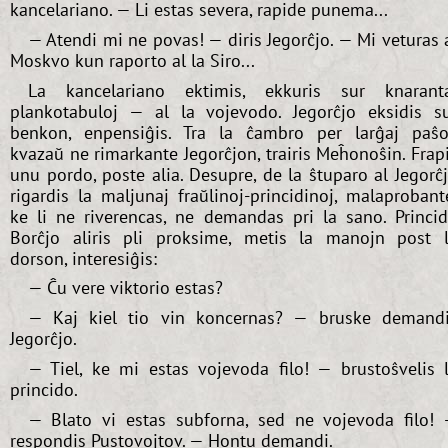
kancelariano. — Li estas severa, rapide punema...
— Atendi mi ne povas! — diris Jegorĉjo. — Mi veturas 
Moskvo kun raporto al la Siro...
La kancelariano ektimis, ekkuris sur knarant
plankotabuloj — al la vojevodo. Jegorĉjo eksidis s
benkon, enpensiĝis. Tra la ĉambro per larĝaj paŝo
kvazaŭ ne rimarkante Jegorĉjon, trairis Meĥonoŝin. Frap
unu pordo, poste alia. Desupre, de la ŝtuparo al Jegorĉ
rigardis la maljunaj fraŭlinoj-princidinoj, malaprobant
ke li ne riverencas, ne demandas pri la sano. Princi
Borĉjo aliris pli proksime, metis la manojn post 
dorson, interesiĝis:
— Ĉu vere viktorio estas?
— Kaj kiel tio vin koncernas? — bruske demand
Jegorĉjo.
— Tiel, ke mi estas vojevoda filo! — brustoŝvelis 
princido.
— Blato vi estas subforna, sed ne vojevoda filo!
respondis Pustovojtov. — Hontu demandi.