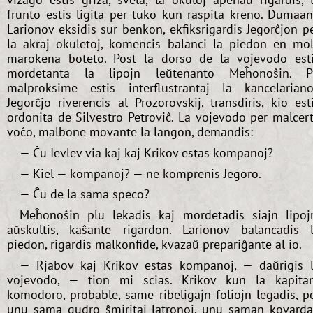
frunto estis ligita per tuko kun raspita kreno. Dumaa
Larionov eksidis sur benkon, ekfiksrigardis Jegorĉjon p
la akraj okuletoj, komencis balanci la piedon en mo
marokena boteto. Post la dorso de la vojevodo est
mordetanta la lipojn leŭtenanto Meĥonoŝin. P
malproksime estis interflustrantaj la kancelariano
Jegorĉjo riverencis al Prozorovskij, transdiris, kio est
ordonita de Silvestro Petroviĉ. La vojevodo per malcer
voĉo, malbone movante la langon, demandis:
— Ĉu Ievlev via kaj kaj Krikov estas kompanoj?
— Kiel — kompanoj? — ne komprenis Jegoro.
— Ĉu de la sama speco?
Meĥonoŝin plu lekadis kaj mordetadis siajn lipoj
aŭskultis, kaŝante rigardon. Larionov balancadis 
piedon, rigardis malkonfide, kvazaŭ prepariĝante al io.
— Rjabov kaj Krikov estas kompanoj, — daŭrigis 
vojevodo, — tion mi scias. Krikov kun la kapita
komodoro, probable, same ribeligajn foliojn legadis, p
unu sama gudro ŝmiritaj latronoj, unu saman kovard