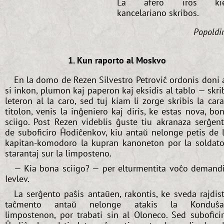
La afero iros kie
kancelariano skribos.
Popoldi
1. Kun raporto al Moskvo
En la domo de Rezen Silvestro Petroviĉ ordonis doni 
si inkon, plumon kaj paperon kaj eksidis al tablo — skri
leteron al la caro, sed tuj kiam li zorge skribis la car
titolon, venis la inĝeniero kaj diris, ke estas nova, bo
sciigo. Post Rezen videblis ĝuste tiu akranaza serĝen
de suboficiro Ĥodiĉenkov, kiu antaŭ nelonge petis de 
kapitan-komodoro la kupran kanoneton por la soldato
starantaj sur la limposteno.
— Kia bona sciigo? — per elturmentita voĉo demand
Ievlev.
La serĝento paŝis antaŭen, rakontis, ke sveda rajdis
taĉmento antaŭ nelonge atakis la Konduŝa
limpostenon, por trabati sin al Oloneco. Sed subofici