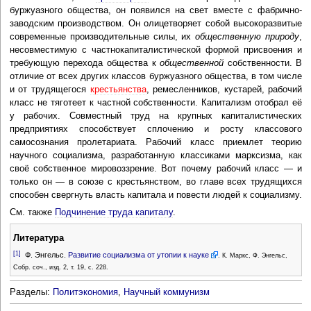
буржуазного общества, он появился на свет вместе с фабрично-
заводским производством. Он олицетворяет собой высокоразвитые
современные производительные силы, их
общественную природу
,
несовместимую с частнокапиталистической формой присвоения и
требующую перехода общества к
общественной
собственности. В
отличие от всех других классов буржуазного общества, в том числе
и от трудящегося
крестьянства
, ремесленников, кустарей, рабочий
класс не тяготеет к частной собственности. Капитализм отобрал её
у рабочих. Совместный труд на крупных капиталистических
предприятиях способствует сплочению и росту классового
самосознания пролетариата. Рабочий класс приемлет теорию
научного социализма, разработанную классиками марксизма, как
своё собственное мировоззрение. Вот почему рабочий класс — и
только он — в союзе с крестьянством, во главе всех трудящихся
способен свергнуть власть капитала и повести людей к социализму.
См. также
Подчинение труда капиталу
.
Литература
[1]
Ф. Энгельс.
Развитие социализма от утопии к науке
. К. Маркс, Ф. Энгельс,
Собр. соч., изд. 2, т. 19, с. 228.
Разделы:
Политэкономия
,
Научный коммунизм