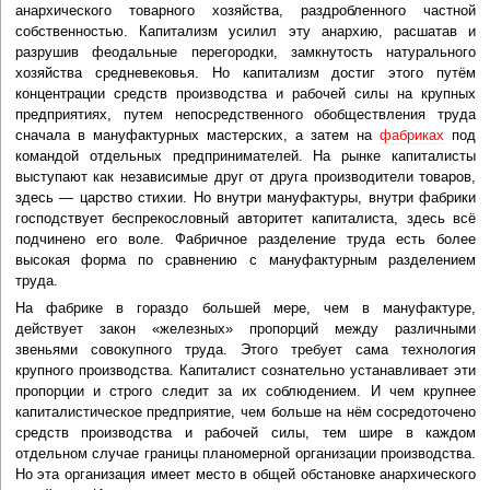
анархического товарного хозяйства, раздробленного частной
собственностью. Капитализм усилил эту анархию, расшатав и
разрушив феодальные перегородки, замкнутость натурального
хозяйства средневековья. Но капитализм достиг этого путём
концентрации средств производства и рабочей силы на крупных
предприятиях, путем непосредственного обобществления труда
сначала в мануфактурных мастерских, а затем на
фабриках
под
командой отдельных предпринимателей. На рынке капиталисты
выступают как независимые друг от друга производители товаров,
здесь — царство стихии. Но внутри мануфактуры, внутри фабрики
господствует беспрекословный авторитет капиталиста, здесь всё
подчинено его воле. Фабричное разделение труда есть более
высокая форма по сравнению с мануфактурным разделением
труда.
На фабрике в гораздо большей мере, чем в мануфактуре,
действует закон «железных» пропорций между различными
звеньями совокупного труда. Этого требует сама технология
крупного производства. Капиталист сознательно устанавливает эти
пропорции и строго следит за их соблюдением. И чем крупнее
капиталистическое предприятие, чем больше на нём сосредоточено
средств производства и рабочей силы, тем шире в каждом
отдельном случае границы планомерной организации производства.
Но эта организация имеет место в общей обстановке анархического