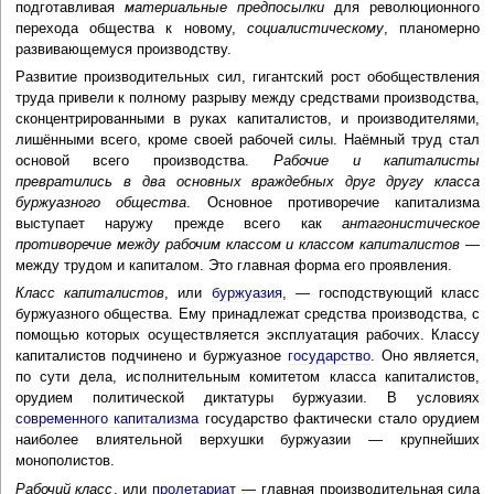
подготавливая
материальные предпосылки
для революционного
перехода общества к новому,
социалистическому
, планомерно
развивающемуся производству.
Развитие производительных сил, гигантский рост обобществления
труда привели к полному разрыву между средствами производства,
сконцентрированными в руках капиталистов, и производителями,
лишёнными всего, кроме своей рабочей силы. Наёмный труд стал
основой всего производства.
Рабочие и капиталисты
превратились в два основных враждебных друг другу класса
буржуазного общества
. Основное противоречие капитализма
выступает наружу прежде всего как
антагонистическое
противоречие между рабочим классом и классом капиталистов
—
между трудом и капиталом. Это главная форма его проявления.
Класс капиталистов
, или
буржуазия
, — господствующий класс
буржуазного общества. Ему принадлежат средства производства, с
помощью которых осуществляется эксплуатация рабочих. Классу
капиталистов подчинено и буржуазное
государство
. Оно является,
по сути дела, исполнительным комитетом класса капиталистов,
орудием политической диктатуры буржуазии. В условиях
современного капитализма
государство фактически стало орудием
наиболее влиятельной верхушки буржуазии — крупнейших
монополистов.
Рабочий класс
, или
пролетариат
— главная производительная сила