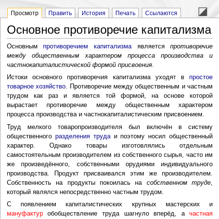
Просмотр
Править
История
Печать
Ссылаются
Основное противоречие капитализма
Основным
противоречием
капитализма
является
противоречие
между общественным характером процесса производства и
частнокапиталистической формой присвоения
.
Истоки основного противоречия капитализма уходят в
простое
товарное хозяйство
. Противоречие между общественным и частным
трудом как раз и является той формой, на основе которой
вырастает противоречие между общественным характером
процесса производства и частнокапиталистическим присвоением.
Труд мелкого товаропроизводителя был включён в систему
общественного
разделения труда
и поэтому носил общественный
характер. Однако товары изготовлялись отдельным
самостоятельным производителем из собственного сырья, часто им
же произведённого, собственными орудиями индивидуального
производства. Продукт присваивался этим же производителем.
Собственность на продукты покоилась на
собственном труде
,
который являлся непосредственно частным трудом.
С появлением капиталистических крупных мастерских и
мануфактур
обобществление труда шагнуло вперёд, а
частная