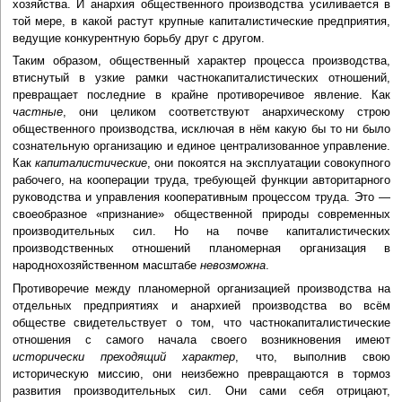
хозяйства. И анархия общественного производства усиливается в
той мере, в какой растут крупные капиталистические предприятия,
ведущие конкурентную борьбу друг с другом.
Таким образом, общественный характер процесса производства,
втиснутый в узкие рамки частнокапиталистических отношений,
превращает последние в крайне противоречивое явление. Как
частные
, они целиком соответствуют анархическому строю
общественного производства, исключая в нём какую бы то ни было
сознательную организацию и единое централизованное управление.
Как
капиталистические
, они покоятся на эксплуатации совокупного
рабочего, на кооперации труда, требующей функции авторитарного
руководства и управления кооперативным процессом труда. Это —
своеобразное «признание» общественной природы современных
производительных сил. Но на почве капиталистических
производственных отношений планомерная организация в
народнохозяйственном масштабе
невозможна
.
Противоречие между планомерной организацией производства на
отдельных предприятиях и анархией производства во всём
обществе свидетельствует о том, что частнокапиталистические
отношения с самого начала своего возникновения имеют
исторически преходящий характер
, что, выполнив свою
историческую миссию, они неизбежно превращаются в тормоз
развития производительных сил. Они сами себя отрицают,