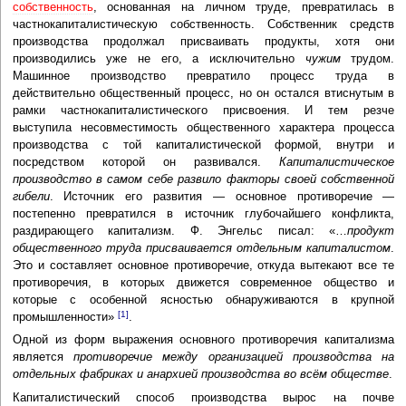
собственность
, основанная на личном труде, превратилась в
частнокапиталистическую собственность. Собственник средств
производства продолжал присваивать продукты, хотя они
производились уже не его, а исключительно
чужим
трудом.
Машинное производство превратило процесс труда в
действительно общественный процесс, но он остался втиснутым в
рамки частнокапиталистического присвоения. И тем резче
выступила несовместимость общественного характера процесса
производства с той капиталистической формой, внутри и
посредством которой он развивался.
Капиталистическое
производство в самом себе развило факторы своей собственной
гибели
. Источник его развития — основное противоречие —
постепенно превратился в источник глубочайшего конфликта,
раздирающего капитализм. Ф. Энгельс писал: «…
продукт
общественного труда присваивается отдельным капиталистом
.
Это и составляет основное противоречие, откуда вытекают все те
противоречия, в которых движется современное общество и
которые с особенной ясностью обнаруживаются в крупной
[1]
промышленности»
.
Одной из форм выражения основного противоречия капитализма
является
противоречие между организацией производства на
отдельных фабриках и анархией производства во всём обществе
.
Капиталистический способ производства вырос на почве