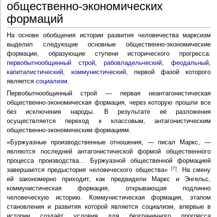
общественно-экономических
формаций
На основе обобщения истории развития человечества марксизм
выделил следующие основные общественно-экономические
формации, образующие ступени исторического прогресса:
первобытнообщинный строй
,
рабовладельческий
,
феодальный
,
капиталистический
,
коммунистический
, первой фазой которого
является
социализм
.
Первобытнообщинный строй — первая неантагонистическая
общественно-экономическая формация, через которую прошли все
без исключения народы. В результате её разложения
осуществляется переход к классовым, антагонистическим
общественно-экономическим формациям.
«Буржуазные производственные отношения, — писал Маркс, —
являются последней антагонистической формой общественного
процесса производства… Буржуазной общественной формацией
[7]
завершается предыстория человеческого общества»
. На смену
ей закономерно приходит, как предвидели Маркс и Энгельс,
коммунистическая формация, открывающая подлинно
человеческую историю. Коммунистическая формация, этапом
становления и развития которой является социализм, впервые в
истории создаёт условия для безграничного прогресса