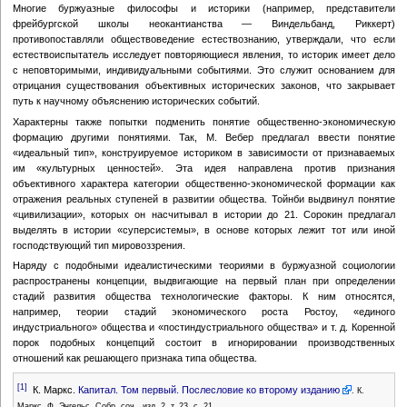
Многие буржуазные философы и историки (например, представители
фрейбургской школы неокантианства — Виндельбанд, Риккерт)
противопоставляли обществоведение естествознанию, утверждали, что если
естествоиспытатель исследует повторяющиеся явления, то историк имеет дело
с неповторимыми, индивидуальными событиями. Это служит основанием для
отрицания существования объективных исторических законов, что закрывает
путь к научному объяснению исторических событий.
Характерны также попытки подменить понятие общественно-экономическую
формацию другими понятиями. Так, М. Вебер предлагал ввести понятие
«идеальный тип», конструируемое историком в зависимости от признаваемых
им «культурных ценностей». Эта идея направлена против признания
объективного характера категории общественно-экономической формации как
отражения реальных ступеней в развитии общества. Тойнби выдвинул понятие
«цивилизации», которых он насчитывал в истории до 21. Сорокин предлагал
выделять в истории «суперсистемы», в основе которых лежит тот или иной
господствующий тип мировоззрения.
Наряду с подобными идеалистическими теориями в буржуазной социологии
распространены концепции, выдвигающие на первый план при определении
стадий развития общества технологические факторы. К ним относятся,
например, теории стадий экономического роста Ростоу, «единого
индустриального» общества и «постиндустриального общества» и т. д. Коренной
порок подобных концепций состоит в игнорировании производственных
отношений как решающего признака типа общества.
[1]
К. Маркс.
Капитал. Том первый. Послесловие ко второму изданию
. К.
Маркс, Ф. Энгельс, Собр. соч., изд. 2, т. 23, с. 21.