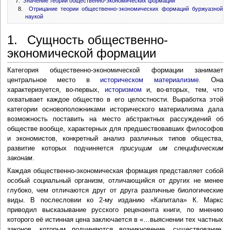
7.
Значение теории общественно-экономических формаций
8.
Отрицание теории общественно-экономических формаций буржуазной
наукой
1. Сущность общественно-
экономической формации
Категория общественно-экономической формации занимает
центральное место в
историческом материализме
. Она
характеризуется, во-первых,
историзмом
и, во-вторых, тем, что
охватывает каждое общество в его целостности. Выработка этой
категории основоположниками исторического материализма дала
возможность поставить на место абстрактных рассуждений об
обществе вообще, характерных для предшествовавших философов
и экономистов, конкретный анализ различных типов общества,
развитие которых подчиняется
присущим им специфическим
законам
.
Каждая общественно-экономическая формация представляет собой
особый социальный организм, отличающийся от других не менее
глубоко, чем отличаются друг от друга различные биологические
виды. В послесловии ко 2-му изданию «Капитала» К. Маркс
приводил высказывание русского рецензента книги, по мнению
которого её истинная цена заключается в «…выяснении тех частных
законов, которым подчиняются возникновение, существование,