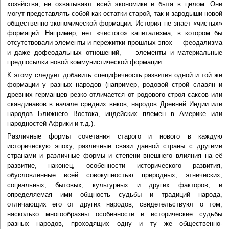
хозяйства, не охватывают всей экономики и быта в целом. Они
могут представлять собой как остатки старой, так и зародыши новой
общественно-экономической формации. История не знает «чистых»
формаций. Например, нет «чистого» капитализма, в котором бы
отсутствовали элементы и пережитки прошлых эпох — феодализма
и даже дофеодальных отношений, — элементы и материальные
предпосылки новой коммунистической формации.
К этому следует добавить специфичность развития одной и той же
формации у разных народов (например, родовой строй славян и
древних германцев резко отличается от родового строя саксов или
скандинавов в начале средних веков, народов Древней Индии или
народов Ближнего Востока, индейских племен в Америке или
народностей Африки и т.д.).
Различные формы сочетания старого и нового в каждую
историческую эпоху, различные связи данной страны с другими
странами и различные формы и степени внешнего влияния на её
развитие, наконец, особенности исторического развития,
обусловленные всей совокупностью природных, этнических,
социальных, бытовых, культурных и других факторов, и
определяемая ими общность судьбы и традиций народа,
отличающих его от других народов, свидетельствуют о том,
насколько многообразны особенности и исторические судьбы
разных народов, проходящих одну и ту же общественно-