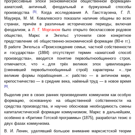
прогрессивные эпохи экономической общественной формации»
азиатский, античный, феодальный и буржуазный способы
[5]
производства
. Когда исследования А. Гакстгаузена, Г. Л.
Маурера, M. M. Ковалевского показали наличие общины во всех
странах, причём в различные исторические периоды, включая
феодализм, а
Л. Г. Морганом
было открыто бесклассовое родовое
общество, Маркс и Энгельс уточнили свое конкретное
представление об общественно-экономической формации (80-е гг.).
В работе Энгельса «Происхождение семьи, частной собственности
и государства» (1884) отсутствует термин «азиатский способ
производства», вводится понятие первобытнообщинного строя,
отмечается, что «…для трёх великих эпох цивилизации»
(сменившей первобытнообщинный строй) характерны «…три
великие формы порабощения…»: рабство — в античном мире,
крепостничество — в средние века, наёмный труд — в новое время
[6]
.
Выделив уже в своих ранних произведениях коммунизм как особую
формацию, основанную на общественной собственности на
средства производства, и научно обосновав необходимость смены
капиталистической формации коммунизмом, Маркс в дальнейшем,
особенно в «Критике Готской программы» (1875), разработал тезис о
двух фазах коммунизма.
В. И. Ленин, уделявший большое внимание марксистской теории