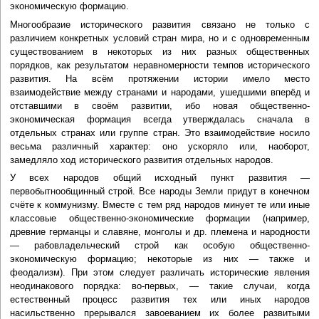
экономическую формацию.
Многообразие исторического развития связано не только с
различием конкретных условий стран мира, но и с одновременным
существованием в некоторых из них разных общественных
порядков, как результатом неравномерности темпов исторического
развития. На всём протяжении истории имело место
взаимодействие между странами и народами, ушедшими вперёд и
отставшими в своём развитии, ибо новая общественно-
экономическая формация всегда утверждалась сначала в
отдельных странах или группе стран. Это взаимодействие носило
весьма различный характер: оно ускоряло или, наоборот,
замедляло ход исторического развития отдельных народов.
У всех народов общий исходный пункт развития —
первобытнообщинный строй. Все народы Земли придут в конечном
счёте к коммунизму. Вместе с тем ряд народов минует те или иные
классовые общественно-экономические формации (например,
древние германцы и славяне, монголы и др. племена и народности
— рабовладельческий строй как особую общественно-
экономическую формацию; некоторые из них — также и
феодализм). При этом следует различать исторические явления
неодинакового порядка: во-первых, — такие случаи, когда
естественный процесс развития тех или иных народов
насильственно прерывался завоеванием их более развитыми