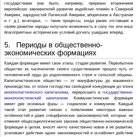
государствами (как было, например, прервано вторжением
европейских завоевателей развитие индейских племён в Северной
Америке, народностей Латинской Америки, аборигенов в Австралии
и т. д.); во-вторых, — такие процессы, когда ранее отставшие в
своём развитии народы получали возможность в силу тех или иных
благоприятных исторических условий догнать ушедших вперёд.
5. Периоды в общественно-
экономических формациях
Каждая формация имеет свои этапы, стадии развития. Первобытное
общество за тысячелетия своего существования прошло путь от
человеческой орды до родоплеменного строя и сельской общины.
Капиталистическое общество — от мануфактуры до машинного
производства, от эпохи господства свободной конкуренции до эпохи
монополистического капитализма
, переросшего в
государственно-
монополистический капитализм
. Коммунистическая формация
имеет две основных фазы — социализм и коммунизм. Каждый
такой этап развития связан с появлением некоторых важных
особенностей и даже специфических закономерностей, которые, не
отменяя общесоциологических законов общественно-экономической
формации в целом, вносят нечто качественно новое в её развитие,
усиливают действие одних закономерностей и ослабляют действие