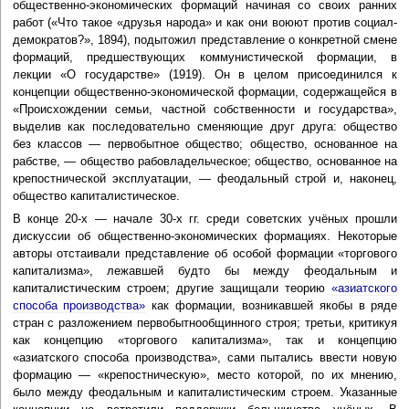
общественно-экономических формаций начиная со своих ранних
работ («Что такое «друзья народа» и как они воюют против социал-
демократов?», 1894), подытожил представление о конкретной смене
формаций, предшествующих коммунистической формации, в
лекции «О государстве» (1919). Он в целом присоединился к
концепции общественно-экономической формации, содержащейся в
«Происхождении семьи, частной собственности и государства»,
выделив как последовательно сменяющие друг друга: общество
без классов — первобытное общество; общество, основанное на
рабстве, — общество рабовладельческое; общество, основанное на
крепостнической эксплуатации, — феодальный строй и, наконец,
общество капиталистическое.
В конце 20-х — начале 30-х гг. среди советских учёных прошли
дискуссии об общественно-экономических формациях. Некоторые
авторы отстаивали представление об особой формации «торгового
капитализма», лежавшей будто бы между феодальным и
капиталистическим строем; другие защищали теорию
«азиатского
способа производства»
как формации, возникавшей якобы в ряде
стран с разложением первобытнообщинного строя; третьи, критикуя
как концепцию «торгового капитализма», так и концепцию
«азиатского способа производства», сами пытались ввести новую
формацию — «крепостническую», место которой, по их мнению,
было между феодальным и капиталистическим строем. Указанные