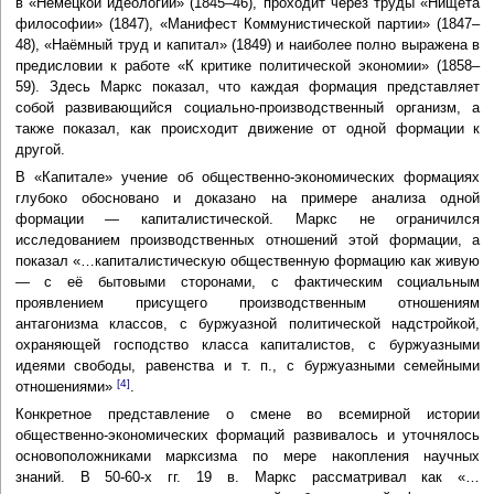
в «Немецкой идеологии» (1845–46), проходит через труды «Нищета
философии» (1847), «Манифест Коммунистической партии» (1847–
48), «Наёмный труд и капитал» (1849) и наиболее полно выражена в
предисловии к работе «К критике политической экономии» (1858–
59). Здесь Маркс показал, что каждая формация представляет
собой развивающийся социально-производственный организм, а
также показал, как происходит движение от одной формации к
другой.
В «Капитале» учение об общественно-экономических формациях
глубоко обосновано и доказано на примере анализа одной
формации — капиталистической. Маркс не ограничился
исследованием производственных отношений этой формации, а
показал «…капиталистическую общественную формацию как живую
— с её бытовыми сторонами, с фактическим социальным
проявлением присущего производственным отношениям
антагонизма классов, с буржуазной политической надстройкой,
охраняющей господство класса капиталистов, с буржуазными
идеями свободы, равенства и т. п., с буржуазными семейными
[4]
отношениями»
.
Конкретное представление о смене во всемирной истории
общественно-экономических формаций развивалось и уточнялось
основоположниками марксизма по мере накопления научных
знаний. В 50-60-х гг. 19 в. Маркс рассматривал как «…