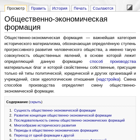
Просмотр
Править
История
Печать
Ссылаются
Общественно-экономическая
формация
Общественно-экономическая формация — важнейшая категория
исторического материализма, обозначающая определённую ступень
прогрессивного развития человеческого общества, а именно такую
совокупность общественных явлений, в основе которой лежит
определяющий данную формацию
способ производства
материальных благ и которой свойственны собственные, присущие
только ей типы политической, юридической и других организаций и
учреждений, свои идеологические отношения (
надстройка
). Смена
способов производства определяет смену общественно-
экономической формации.
Содержание
(
скрыть
)
1.
Сущность общественно-экономической формации
2.
Развитие концепции общественно-экономической формации
3.
Последовательность смены общественно-экономических формаций
4.
Многообразие исторического развития
5.
Периоды в общественно-экономических формациях
6.
Переход от одной формации к другой