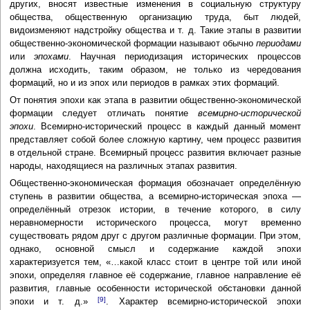
других, вносят известные изменения в социальную структуру
общества, общественную организацию труда, быт людей,
видоизменяют надстройку общества и т. д. Такие этапы в развитии
общественно-экономической формации называют обычно
периодами
или
эпохами
. Научная периодизация исторических процессов
должна исходить, таким образом, не только из чередования
формаций, но и из эпох или периодов в рамках этих формаций.
От понятия эпохи как этапа в развитии общественно-экономической
формации следует отличать понятие
всемирно-исторической
эпохи
. Всемирно-исторический процесс в каждый данный момент
представляет собой более сложную картину, чем процесс развития
в отдельной стране. Всемирный процесс развития включает разные
народы, находящиеся на различных этапах развития.
Общественно-экономическая формация обозначает определённую
ступень в развитии общества, а всемирно-историческая эпоха —
определённый отрезок истории, в течение которого, в силу
неравномерности исторического процесса, могут временно
существовать рядом друг с другом различные формации. При этом,
однако, основной смысл и содержание каждой эпохи
характеризуется тем, «…какой класс стоит в центре той или иной
эпохи, определяя главное её содержание, главное направление её
развития, главные особенности исторической обстановки данной
[9]
эпохи и т. д.»
. Характер всемирно-исторической эпохи