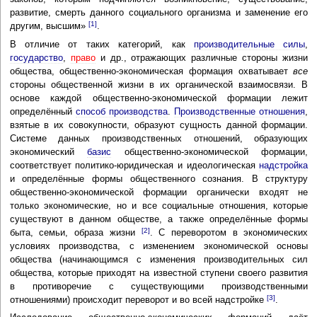
развитие, смерть данного социального организма и заменение его
[1]
другим, высшим»
.
В отличие от таких категорий, как
производительные силы
,
государство
,
право
и др., отражающих различные стороны жизни
общества, общественно-экономическая формация охватывает
все
стороны общественной жизни в их органической взаимосвязи. В
основе каждой общественно-экономической формации лежит
определённый
способ производства
.
Производственные отношения
,
взятые в их совокупности, образуют сущность данной формации.
Системе данных производственных отношений, образующих
экономический
базис
общественно-экономической формации,
соответствует политико-юридическая и идеологическая
надстройка
и определённые формы общественного сознания. В структуру
общественно-экономической формации органически входят не
только экономические, но и все социальные отношения, которые
существуют в данном обществе, а также определённые формы
[2]
быта, семьи, образа жизни
. С переворотом в экономических
условиях производства, с изменением экономической основы
общества (начинающимся с изменения производительных сил
общества, которые приходят на известной ступени своего развития
в противоречие с существующими производственными
[3]
отношениями) происходит переворот и во всей надстройке
.