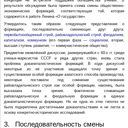
концепции не встретили поддержки большинства учёных. В
результате обсуждения была принята схема смены общественно-
экономических формаций, соответствующая той, которая
содержится в работе Ленина «О государстве».
Утвердилось таким образом следующее представление о
формациях, последовательно сменяющих друг друга:
первобытнообщинный строй
,
рабовладельческий строй
,
феодализм
,
капитализм
,
коммунизм
(его первая фаза —
социализм
, вторая,
высшая ступень развития, — коммунистическое общество).
Предметом оживлённой дискуссии, развернувшейся с 60-х гг. среди
ученых-марксистов СССР и ряда других стран, вновь стала
проблема докапиталистических формаций. В ходе дискуссий
некоторые из её участников защищали точку зрения о
существовании особой формации азиатского способа производства,
некоторые поставили под сомнение существование
рабовладельческого строя как особой формации, наконец, была
высказана точка зрения, фактически сливающая
рабовладельческую и феодальную формации в единую
докапиталистическую формацию. Но ни одна из этих гипотез не
была подкреплена достаточными доказательствами и не легла в
основу конкретно-исторических исследований.
3. Последовательность смены