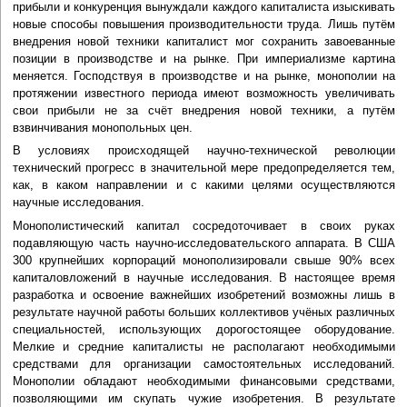
прибыли и конкуренция вынуждали каждого капиталиста изыскивать
новые способы повышения производительности труда. Лишь путём
внедрения новой техники капиталист мог сохранить завоеванные
позиции в производстве и на рынке. При империализме картина
меняется. Господствуя в производстве и на рынке, монополии на
протяжении известного периода имеют возможность увеличивать
свои прибыли не за счёт внедрения новой техники, а путём
взвинчивания монопольных цен.
В условиях происходящей научно-технической революции
технический прогресс в значительной мере предопределяется тем,
как, в каком направлении и с какими целями осуществляются
научные исследования.
Монополистический капитал сосредоточивает в своих руках
подавляющую часть научно-исследовательского аппарата. В США
300 крупнейших корпораций монополизировали свыше 90% всех
капиталовложений в научные исследования. В настоящее время
разработка и освоение важнейших изобретений возможны лишь в
результате научной работы больших коллективов учёных различных
специальностей, использующих дорогостоящее оборудование.
Мелкие и средние капиталисты не располагают необходимыми
средствами для организации самостоятельных исследований.
Монополии обладают необходимыми финансовыми средствами,
позволяющими им скупать чужие изобретения. В результате