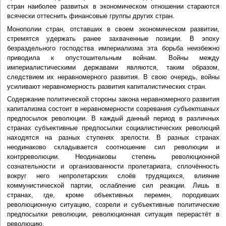
стран наиболее развитых в экономическом отношении стараются
всячески оттеснить финансовые группы других стран.
Монополии стран, отставших в своем экономическом развитии,
стремятся удержать ранее захваченные позиции. В эпоху
безраздельного господства империализма эта борьба неизбежно
приводила к опустошительным войнам. Войны между
империалистическими державами являются, таким образом,
следствием их неравномерного развития. В свою очередь, войны
усиливают неравномерность развития капиталистических стран.
Содержание политической стороны закона неравномерного развития
капитализма состоит в неравномерности созревания
субъективных
предпосылок революции. В каждый данный период в различных
странах субъективные предпосылки социалистических революций
находятся на разных ступенях зрелости. В разных странах
неодинаково складывается соотношение сил революции и
контрреволюции. Неодинаковы степень революционной
сознательности и организованности пролетариата, сплочённость
вокруг него непролетарских слоёв трудящихся, влияние
коммунистической партии, ослабление сил реакции. Лишь в
странах, где, кроме объективных перемен, породивших
революционную ситуацию, созрели и субъективные политические
предпосылки революции, революционная ситуация перерастёт в
революцию.