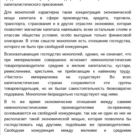
капиталистического присвоения.
Для монополий характерна такая концентрация экономической
мощи капитала в сфере производства, кредита, торговли,
транспорта, страхования и в других отраслях экономики, которая
позволяет магнатам капитала навязывать всем остальным слоям и
классам общества условия, особо выгодные только финансовой
олигархии. В этом смысле монополия есть отношение господства,
которого не было при свободной конкуренции.
Всеохватывающее господство монополий, однако, не означает, что
при империализме совершенно исчезают немонополистические
товаропроизводители: средние и мелкие капиталисты, кустари,
ремесленники, крестьяне, не прибегающие к наёмному труду.
«Чистого» империализма не существует. Во всех
капиталистических странах сохраняются эти группы
товаровладельцев, но их былая самостоятельность безвозвратно
подорвана. Монополии безраздельно господствуют над ними.
В то же время экономические отношения между самими
немонополистическими производителями по-прежнему
основываются на свободной конкуренции, так как ни один из них не
располагает такой экономической мощью, которая позволила бы
господствовать над другими, подобными же производителями.
Свободная конкуренция между мелкими и средними