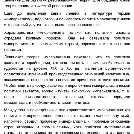
значение для развития революционной теории, для создания новой
теории социалистической революции.
Ещё до появления книги Ленина в литературе термин
«империализм», под которым понималась политика захватов рынков
и территорий других стран, имел широкое хождение.
Характеристика империализма только как политики захвата
страдала крупным пороком. Она не связывала политику
империализма с экономическим строем, порождением которого она
является.
Ленинская теория империализма показала, что та политика
захватов и порабощения, которая привлекла внимание буржуазных
идеологов на рубеже XIX и XX вв., является органическим
следствием изменений производственных отношений капитализма,
знаменующих его переход в новую историческую стадию развития.
Чтобы понять природу, характер и перспективы империалистической
политики захватов, нужно изучать экономику империализма, т. е.
новые производственные отношения, которые породили
возможность и необходимость такой политики.
Между тем в приведённой выше характеристике империализма как
политики игнорировалось именно это самое главное. Каутский,
например, сводил проблему империализма к проблеме отношений
стран аграрных и промышленных, хотя политика империализма
отнюдь не ограничивается отношениями промышленных и аграрных