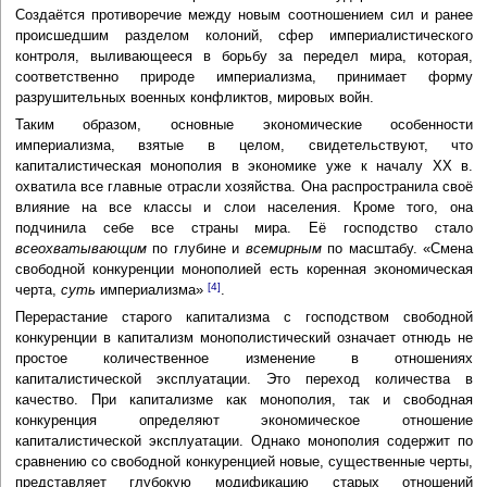
Создаётся противоречие между новым соотношением сил и ранее
происшедшим разделом колоний, сфер империалистического
контроля, выливающееся в борьбу за передел мира, которая,
соответственно природе империализма, принимает форму
разрушительных военных конфликтов, мировых войн.
Таким образом, основные экономические особенности
империализма, взятые в целом, свидетельствуют, что
капиталистическая монополия в экономике уже к началу XX в.
охватила все главные отрасли хозяйства. Она распространила своё
влияние на все классы и слои населения. Кроме того, она
подчинила себе все страны мира. Её господство стало
всеохватывающим
по глубине и
всемирным
по масштабу. «Смена
свободной конкуренции монополией есть коренная экономическая
[4]
черта,
суть
империализма»
.
Перерастание старого капитализма с господством свободной
конкуренции в капитализм монополистический означает отнюдь не
простое количественное изменение в отношениях
капиталистической эксплуатации. Это переход количества в
качество. При капитализме как монополия, так и свободная
конкуренция определяют экономическое отношение
капиталистической эксплуатации. Однако монополия содержит по
сравнению со свободной конкуренцией новые, существенные черты,
представляет глубокую модификацию старых отношений