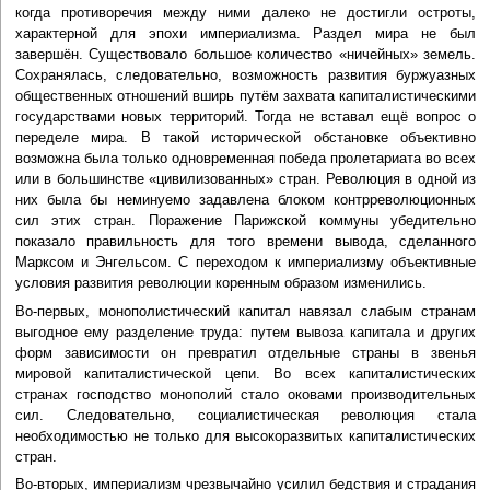
когда противоречия между ними далеко не достигли остроты,
характерной для эпохи империализма. Раздел мира не был
завершён. Существовало большое количество «ничейных» земель.
Сохранялась, следовательно, возможность развития буржуазных
общественных отношений вширь путём захвата капиталистическими
государствами новых территорий. Тогда не вставал ещё вопрос о
переделе мира. В такой исторической обстановке объективно
возможна была только одновременная победа пролетариата во всех
или в большинстве «цивилизованных» стран. Революция в одной из
них была бы неминуемо задавлена блоком контрреволюционных
сил этих стран. Поражение Парижской коммуны убедительно
показало правильность для того времени вывода, сделанного
Марксом и Энгельсом. С переходом к империализму объективные
условия развития революции коренным образом изменились.
Во-первых, монополистический капитал навязал слабым странам
выгодное ему разделение труда: путем вывоза капитала и других
форм зависимости он превратил отдельные страны в звенья
мировой капиталистической цепи. Во всех капиталистических
странах господство монополий стало оковами производительных
сил. Следовательно, социалистическая революция стала
необходимостью не только для высокоразвитых капиталистических
стран.
Во-вторых, империализм чрезвычайно усилил бедствия и страдания