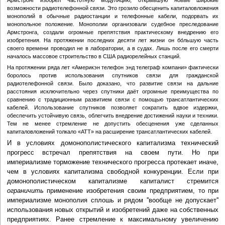
Армстронг изобрел частотную модуляцию, открывшую новые широкие
возможности радиотелефонной связи. Это грозило обесценить капиталовложения
монополий в обычные радиостанции и телефонные кабели, подорвать их
монопольное положение. Монополии организовали судебное преследование
Армстронга, создали огромные препятствия практическому внедрению его
изобретения. На протяжении последних десяти лет жизни он бо́льшую часть
своего времени проводил не в лаборатории, а в судах. Лишь после его смерти
началось массовое строительство в США радиорелейных станций.
На протяжении ряда лет «Америкэн телефон энд телеграф компани» фактически
боролось против использования спутников связи для гражданской
радиотелефонной связи. Было доказано, что развитие связи на дальние
расстояния исключительно через спутники даёт огромные преимущества по
сравнению с традиционным развитием связи с помощью трансатлантических
кабелей. Использование спутников позволяет сократить вдвое издержки,
обеспечить устойчивую связь, облегчить внедрение достижений науки и техники.
Тем не менее стремление не допустить обесценения уже сделанных
капиталовложений толкало «АТТ» на расширение трансатлантических кабелей.
И в условиях домонополистического капитализма технический
прогресс встречал препятствия на своем пути. Но при
империализме торможение технического прогресса протекает иначе,
чем в условиях капитализма свободной конкуренции. Если при
домонополистическом капитализме капиталист стремится
ограничить
применение изобретения своим предприятием, то при
империализме монополия сплошь и рядом ''вообще не допускает''
использования новых открытий и изобретений даже на собственных
предприятиях. Ранее стремление к максимальному увеличению