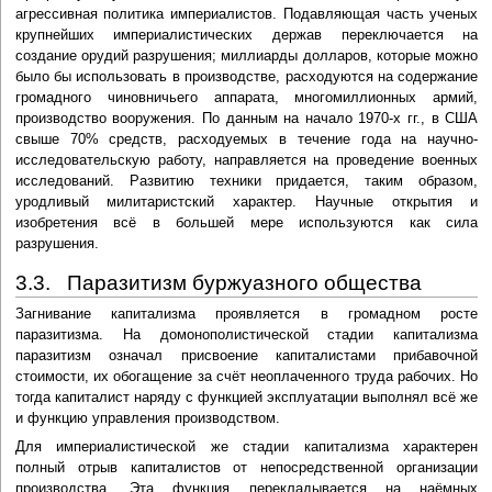
агрессивная политика империалистов. Подавляющая часть ученых
крупнейших империалистических держав переключается на
создание орудий разрушения; миллиарды долларов, которые можно
было бы использовать в производстве, расходуются на содержание
громадного чиновничьего аппарата, многомиллионных армий,
производство вооружения. По данным на начало 1970-х гг., в США
свыше 70% средств, расходуемых в течение года на научно-
исследовательскую работу, направляется на проведение военных
исследований. Развитию техники придается, таким образом,
уродливый милитаристский характер. Научные открытия и
изобретения всё в большей мере используются как сила
разрушения.
3.3. Паразитизм буржуазного общества
Загнивание капитализма проявляется в громадном росте
паразитизма. На домонополистической стадии капитализма
паразитизм означал присвоение капиталистами прибавочной
стоимости, их обогащение за счёт неоплаченного труда рабочих. Но
тогда капиталист наряду с функцией эксплуатации выполнял всё же
и функцию управления производством.
Для империалистической же стадии капитализма характерен
полный отрыв капиталистов от непосредственной организации
производства. Эта функция перекладывается на наёмных