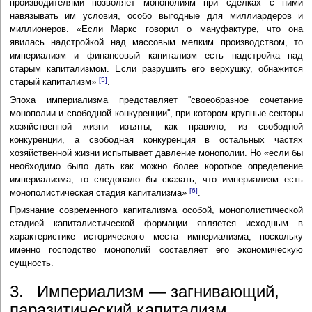
производителями позволяет монополиям при сделках с ними
навязывать им условия, особо выгодные для миллиардеров и
миллионеров. «Если Маркс говорил о мануфактуре, что она
явилась надстройкой над массовым мелким производством, то
империализм и финансовый капитализм есть надстройка над
старым капитализмом. Если разрушить его верхушку, обнажится
[5]
старый капитализм»
.
Эпоха империализма представляет ''своеобразное сочетание
монополии и свободной конкуренции'', при котором крупные секторы
хозяйственной жизни изъяты, как правило, из свободной
конкуренции, а свободная конкуренция в остальных частях
хозяйственной жизни испытывает давление монополии. Но «если бы
необходимо было дать как можно более короткое определение
империализма, то следовало бы сказать, что империализм есть
[6]
монополистическая стадия капитализма»
.
Признание современного капитализма особой, монополистической
стадией капиталистической формации является исходным в
характеристике исторического места империализма, поскольку
именно господство монополий составляет его экономическую
сущность.
3. Империализм — загнивающий,
паразитический капитализм