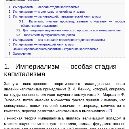
1.
Империализм — особая стадия капитализма
2.
Империализм — монополистический капитализм
3.
Империализм — загнивающий, паразитический капитализм
3.1.
Капиталистические производственные отношения — тормоз
общественного развития
3.2.
Две тенденции научно-технического прогресса при империализме
3.3.
Паразитизм буржуазного общества
4.
Империализм — как высшая и последняя стадия капитализма
5.
Империализм — умирающий капитализм
6.
Закон неравномерного развития и крушение капитализма
7.
Заключение
1. Империализм — особая стадия
капитализма
Заслуга всестороннего теоретического исследования новых
явлений капитализма принадлежит В. И. Ленину, который, опираясь
на труды основоположников научного коммунизма К. Маркса и Ф.
Энгельса, путём анализа множества фактов пришёл к выводу, что
совокупность новых явлений означает «…переход количества в
[2]
качество, переход развитого капитализма в империализм»
.
Ленинская теория империализма явилась величайшим вкладом в
марксистскую политическую экономию, имела фундаментальное