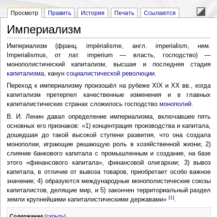
Просмотр
Править
История
Печать
Ссылаются
Империализм
Империализм (франц. impérialisme, англ. imperialism, нем.
Imperialismus, от лат. imperium — власть, господство) —
монополистический капитализм, высшая и последняя стадия
капитализма
, канун
социалистической революции
.
Переход к империализму произошёл на рубеже XIX и XX вв., когда
капитализм претерпел качественные изменения и в главных
капиталистических странах сложилось господство
монополий
.
В. И. Ленин давал определение империализма, включавшее пять
основных его признаков: «1) концентрация производства и капитала,
дошедшая до такой высокой ступени развития, что она создала
монополии, играющие решающую роль в хозяйственной жизни; 2)
слияние банкового капитала с промышленным и создание, на базе
этого «финансового капитала», финансовой олигархии; 3) вывоз
капитала, в отличие от вывоза товаров, приобретает особо важное
значение; 4) образуются международные монополистические союзы
капиталистов, делящие мир, и 5) закончен территориальный раздел
[1]
земли крупнейшими капиталистическими державами»
.
Содержание
(
скрыть
)