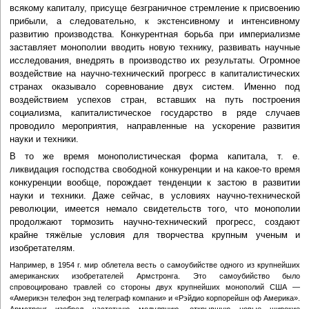
всякому капиталу, присуще безграничное стремление к присвоению
прибыли, а следовательно, к экстенсивному и интенсивному
развитию производства. Конкурентная борьба при империализме
заставляет монополии вводить новую технику, развивать научные
исследования, внедрять в производство их результаты. Огромное
воздействие на научно-технический прогресс в капиталистических
странах оказывало соревнование двух систем. Именно под
воздействием успехов стран, вставших на путь построения
социализма, капиталистическое государство в ряде случаев
проводило мероприятия, направленные на ускорение развития
науки и техники.
В то же время монополистическая форма капитала, т. е.
ликвидация господства свободной конкуренции и на какое-то время
конкуренции вообще, порождает тенденции к застою в развитии
науки и техники. Даже сейчас, в условиях научно-технической
революции, имеется немало свидетельств того, что монополии
продолжают тормозить научно-технический прогресс, создают
крайне тяжёлые условия для творчества крупным ученым и
изобретателям.
Например, в 1954 г. мир облетела весть о самоубийстве одного из крупнейших
американских изобретателей Армстронга. Это самоубийство было
спровоцировано травлей со стороны двух крупнейших монополий США —
«Америкэн телефон энд телеграф компани» и «Рэйдио корпорейшн оф Америка».