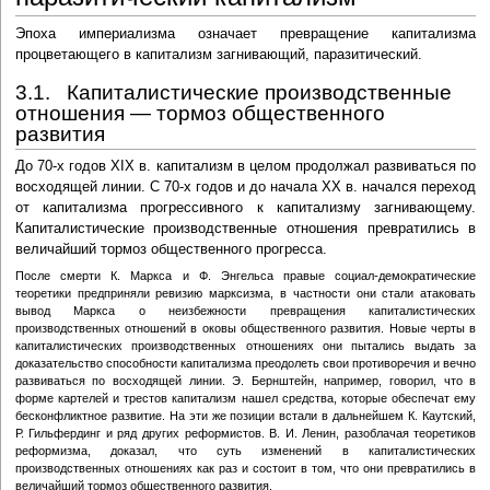
Эпоха империализма означает превращение капитализма
процветающего в капитализм загнивающий, паразитический.
3.1. Капиталистические производственные
отношения — тормоз общественного
развития
До 70-х годов XIX в. капитализм в целом продолжал развиваться по
восходящей линии. С 70-х годов и до начала XX в. начался переход
от капитализма прогрессивного к капитализму загнивающему.
Капиталистические производственные отношения превратились в
величайший тормоз общественного прогресса.
После смерти К. Маркса и Ф. Энгельса правые социал-демократические
теоретики предприняли ревизию марксизма, в частности они стали атаковать
вывод Маркса о неизбежности превращения капиталистических
производственных отношений в оковы общественного развития. Новые черты в
капиталистических производственных отношениях они пытались выдать за
доказательство способности капитализма преодолеть свои противоречия и вечно
развиваться по восходящей линии. Э. Бернштейн, например, говорил, что в
форме картелей и трестов капитализм нашел средства, которые обеспечат ему
бесконфликтное развитие. На эти же позиции встали в дальнейшем К. Каутский,
Р. Гильфердинг и ряд других реформистов. В. И. Ленин, разоблачая теоретиков
реформизма, доказал, что суть изменений в капиталистических
производственных отношениях как раз и состоит в том, что они превратились в
величайший тормоз общественного развития.