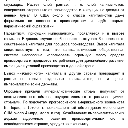
служащих. Растет слой рантье, т. е. слой капиталистов,
совершенно оторванных от производства и живущих на доходы от
ценных бумаг. В США около ⅓ класса капиталистов даже
формально не связано с производством и ведёт открыто
паразитический образ жизни.
Паразитизм, присущий империализму, проявляется и в вывозе
капитала. В данном случае особенно ярко выступает бесполезность
собственника капитала для процесса производства. Вывоз капитала
свидетельствует о том, что капиталистическая общественная
система неспособна использовать огромную массу средств
производства и предметов потребления для дальнейшего развития
имеющихся условий производства в данной стране.
Вывоз «избыточного» капитала в другие страны превращает в
рантье не только отдельных капиталистов, но и целые
империалистические державы.
Огромные прибыли империалистические страны получают от
неэквивалентного обмена, осуществляемого с развивающимися
странами. По подсчётам прогрессивного американского экономиста
В. Перло, в 1970-е гг. неэквивалентный обмен давал монополиям
США около 4 млрд. долл. в год. Хозяйничание империалистических
держав задерживает развитие производительных сил в
освободившихся странах, уродует их экономику.