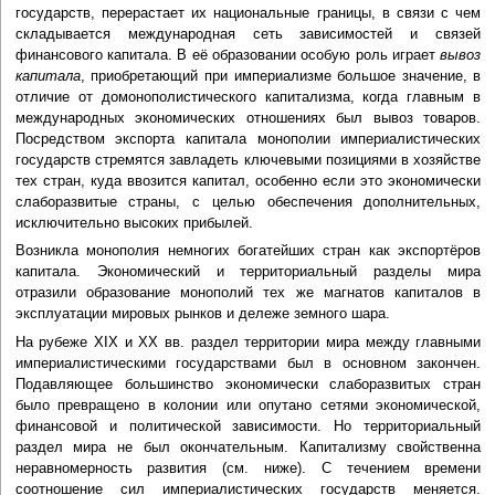
государств, перерастает их национальные границы, в связи с чем
складывается международная сеть зависимостей и связей
финансового капитала. В её образовании особую роль играет
вывоз
капитала
, приобретающий при империализме большое значение, в
отличие от домонополистического капитализма, когда главным в
международных экономических отношениях был вывоз товаров.
Посредством экспорта капитала монополии империалистических
государств стремятся завладеть ключевыми позициями в хозяйстве
тех стран, куда ввозится капитал, особенно если это экономически
слаборазвитые страны, с целью обеспечения дополнительных,
исключительно высоких прибылей.
Возникла монополия немногих богатейших стран как экспортёров
капитала. Экономический и территориальный разделы мира
отразили образование монополий тех же магнатов капиталов в
эксплуатации мировых рынков и дележе земного шара.
На рубеже XIX и XX вв. раздел территории мира между главными
империалистическими государствами был в основном закончен.
Подавляющее большинство экономически слаборазвитых стран
было превращено в колонии или опутано сетями экономической,
финансовой и политической зависимости. Но территориальный
раздел мира не был окончательным. Капитализму свойственна
неравномерность развития (см. ниже). С течением времени
соотношение сил империалистических государств меняется.