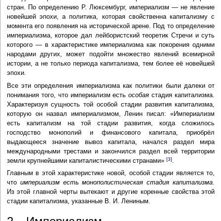
стран. По определению Р. Люксембург, империализм — не явление
новейшей эпохи, а политика, которая свойственна капитализму с
момента его появления на исторической арене. Под то определение
империализма, которое дал лейбористский теоретик Стречи и суть
которого — в характеристике империализма как покорения одними
народами других, может подойти множество явлений всемирной
истории, а не только периода капитализма, тем более её новейшей
эпохи.
Все эти определения империализма как политики были далеки от
понимания того, что империализм есть
особая
стадия капитализма.
Характеризуя сущность той особой стадии развития капитализма,
которую он назвал империализмом, Ленин писал: «Империализм
есть капитализм на той стадии развития, когда сложилось
господство монополий и финансового капитала, приобрёл
выдающееся значение вывоз капитала, начался раздел мира
международными трестами и закончился раздел всей территории
[3]
земли крупнейшими капиталистическими странами»
.
Главным в этой характеристике новой, особой стадии является то,
что
империализм есть монополистическая стадия капитализма
.
Из этой главной черты вытекают и другие коренные свойства этой
стадии капитализма, указанные В. И. Лениным.