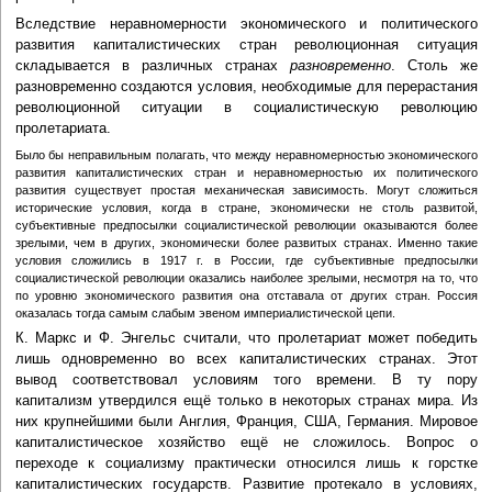
Вследствие неравномерности экономического и политического
развития капиталистических стран революционная ситуация
складывается в различных странах
разновременно
. Столь же
разновременно создаются условия, необходимые для перерастания
революционной ситуации в социалистическую революцию
пролетариата.
Было бы неправильным полагать, что между неравномерностью экономического
развития капиталистических стран и неравномерностью их политического
развития существует простая механическая зависимость. Могут сложиться
исторические условия, когда в стране, экономически не столь развитой,
субъективные предпосылки социалистической революции оказываются более
зрелыми, чем в других, экономически более развитых странах. Именно такие
условия сложились в 1917 г. в России, где субъективные предпосылки
социалистической революции оказались наиболее зрелыми, несмотря на то, что
по уровню экономического развития она отставала от других стран. Россия
оказалась тогда самым слабым эвеном империалистической цепи.
К. Маркс и Ф. Энгельс считали, что пролетариат может победить
лишь одновременно во всех капиталистических странах. Этот
вывод соответствовал условиям того времени. В ту пору
капитализм утвердился ещё только в некоторых странах мира. Из
них крупнейшими были Англия, Франция, США, Германия. Мировое
капиталистическое хозяйство ещё не сложилось. Вопрос о
переходе к социализму практически относился лишь к горстке
капиталистических государств. Развитие протекало в условиях,