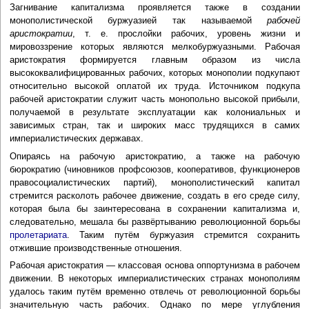
Загнивание капитализма проявляется также в создании
монополистической буржуазией так называемой
рабочей
аристократии
, т. е. прослойки рабочих, уровень жизни и
мировоззрение которых являются мелкобуржуазными. Рабочая
аристократия формируется главным образом из числа
высококвалифицированных рабочих, которых монополии подкупают
относительно высокой оплатой их труда. Источником подкупа
рабочей аристократии служит часть монопольно высокой прибыли,
получаемой в результате эксплуатации как колониальных и
зависимых стран, так и широких масс трудящихся в самих
империалистических державах.
Опираясь на рабочую аристократию, а также на рабочую
бюрократию (чиновников профсоюзов, кооперативов, функционеров
правосоциалистических партий), монополистический капитал
стремится расколоть рабочее движение, создать в его среде силу,
которая была бы заинтересована в сохранении капитализма и,
следовательно, мешала бы развёртыванию революционной борьбы
пролетариата
. Таким путём буржуазия стремится сохранить
отжившие производственные отношения.
Рабочая аристократия — классовая основа оппортунизма в рабочем
движении. В некоторых империалистических странах монополиям
удалось таким путём временно отвлечь от революционной борьбы
значительную часть рабочих. Однако по мере углубления