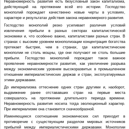
Неравномерность развития есть безусловный закон капитализма,
действующий на протяжении всей его истории. Господство
монополий порождает качественно новые черты в условиях,
характере и результатах действия закона неравномерного развития.
Господство монополий резко усиливает различия условий
извлечения прибыли в разных секторах капиталистической
экономики и, что особенно важно, капиталистами разных стран. В
странах с высоким уровнем монополизации концентрация богатства
протекает быстрее, чем в странах, где капиталистические
монополии не столь мощны, где они получают не столь большие
прибыли. Господство монополий порождает такое важное
проявление неравномерности развития, как увеличение разрыва
между экономическим уровнем высокоразвитых в промышленном
отношении империалистических держав и стран, эксплуатируемых
этими державами.
До империализма оттеснение одних стран другими и, наоборот,
выдвижение ранее отстававших стран на первые места
совершалось на протяжении длительного периода времени.
Неравномерность развития носила тогда эволюционный характер.
При империализме она становится скачкообразной.
Изменяющееся соотношение экономических сил приходит в
противоречие с существующим разделом мировых источников
прибылей между империалистическими державами. Монополии