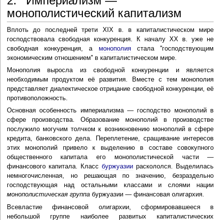
2. Империализм —
монополистический капитализм
Вплоть до последней трети XIX в. в капиталистическом мире
господствовала свободная конкуренция. К началу XX в. уже не
свободная конкуренция, а
монополия
стала ''господствующим
экономическим отношением'' в капиталистическом мире.
Монополия выросла из свободной конкуренции и является
необходимым продуктом её развития. Вместе с тем монополия
представляет диалектическое отрицание свободной конкуренции, её
противоположность.
Основная особенность империализма — господство монополий в
сфере производства. Образование монополий в производстве
послужило могучим толчком к возникновению монополий в сфере
кредита, банковского дела. Переплетение, сращивание интересов
этих монополий привело к выделению в составе совокупного
общественного капитала его монополистической части —
финансового капитала. Класс
буржуазии
раскололся. Выделилась
немногочисленная, но решающая по значению, безраздельно
господствующая над остальными классами и слоями нации
монополистическая группа
буржуазии — финансовая олигархия.
Всевластие финансовой олигархии, сформировавшееся в
небольшой группе наиболее развитых капиталистических