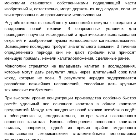
монополии становятся собственниками подавляющей части
изобретений и, естественно, могут держать их под спудом, если не
заинтересованы в их практическом использовании.
Ряд обстоятельств ослабляет у монополий стимулы к созданию и
внедрению новой техники. В современных условиях для
проведения научных исследований и практического использования
открытий и изобретений нужны колоссальные капиталовложения.
Возмещение последних требует значительного времени. В течение
определённого периода они не дают прибыли или приносят
меньшую прибыль, нежели капиталовложения, сделанные ранее.
Монополии стремятся не вкладывать капитал в исследования,
которые могут дать результат лишь через длительный срок или
исход которых не ясен. В результате нередко задерживается
разработка важнейших направлений, способных дать крупные
технические изобретения.
При высоком уровне концентрации производства особенно быстро
растёт удельный вес основного капитала в общем капитале
предприятий. Между тем внедрение новой техники неизбежно ведёт
к обесценению и, следовательно, потере части накопленного
основного капитала. Боязнь обесценения основного капитала
явилась, например, одной из причин крайне медленного
использования американскими сталелитейными монополиями
кислородного дутья.