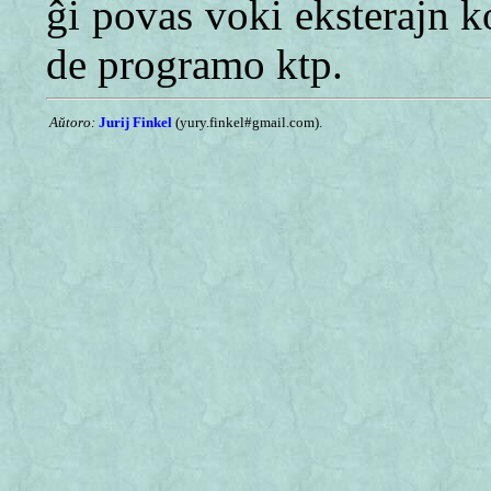
ĝi povas voki eksterajn k
de programo ktp.
Aŭtoro:
Jurij Finkel
(yury.finkel#gmail.com).