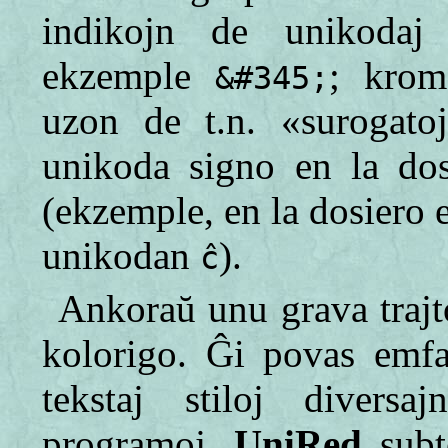
indikojn de unikodaj 
ekzemple
; krom
&#345;
uzon de t.n. «surogatoj
unikoda signo en la dos
(ekzemple, en la dosiero 
unikodan
).
ĉ
Ankoraŭ unu grava traj
kolorigo. Ĝi povas emfaz
tekstaj stiloj diversa
programoj.
UniRed
subt