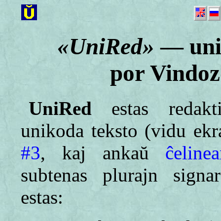
«UniRed»
— unik
por Vindo
UniRed
estas redakt
unikoda teksto (vidu ek
#3
, kaj ankaŭ
ĉeline
subtenas plurajn signar
estas: