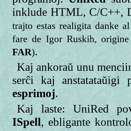
inklude HTML, C/C++, De
trajto estas realigita danke
fare de Igor Ruskih, origine 
.
FAR
)
Kaj ankoraŭ unu menciin
serĉi kaj anstatataŭig
esprimoj
.
Kaj laste: UniRed pov
ISpell
, ebligante kontro