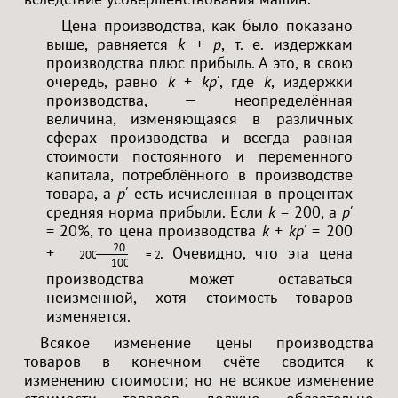
Цена производства, как было показано
выше, равняется
k
+
p
, т. е. издержкам
производства плюс прибыль. А это, в свою
очередь, равно
k
+
kp'
, где
k
, издержки
производства, — неопределённая
величина, изменяющаяся в различных
сферах производства и всегда равная
стоимости постоянного и переменного
капитала, потреблённого в производстве
товара, а
p'
есть исчисленная в процентах
средняя норма прибыли. Если
k
= 200, а
p'
= 20%, то цена производства
k
+
kp'
= 200
20
+
. Очевидно, что эта цена
200 ×
= 200 + 40 = 240
100
производства может оставаться
неизменной, хотя стоимость товаров
изменяется.
Всякое изменение цены производства
товаров в конечном счёте сводится к
изменению стоимости; но не всякое изменение