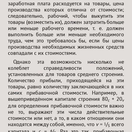
заработная плата расходуется на товары, цена
производства которых отлична от стоимости;
следовательно, рабочий, чтобы выкупить эти
товары (возместить их), должен затратить больше
или меньше рабочего времени, т. е. должен
выполнить больше или меньше необходимого
труда, чем это требовалось бы, если бы цены
производства необходимых жизненных средств
совпадали с их стоимостями.
Однако эта возможность нисколько не
колеблет справедливости положений,
установленных для товаров среднего строения.
Количество прибыли, приходящейся на эти
товары, равно количеству заключающейся в них
самих прибавочной стоимости. Например, в
вышеприведённом капитале строения 80
+ 20
c
v
для определения прибавочной стоимости важно
не то, выражают эти числа действительные
стоимости или нет, а то, в каком отношении они
находятся между собой, именно, что
v
=
/
всего
1
5
капитала и
c
=
/
. Раз это так, прибавочная
4