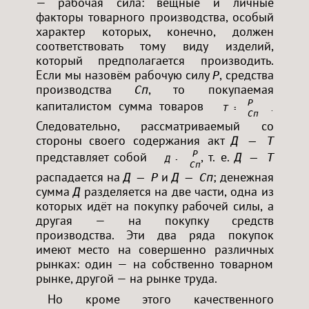
— рабочая сила: вещные и личные
факторы товарного производства, особый
характер которых, конечно, должен
соответствовать тому виду изделий,
который предполагается производить.
Если мы назовём рабочую силу
, средства
Р
производства
, то покупаемая
Сп
Р
капиталистом сумма товаров
.
, или, ко
Т = Р+ Сп
Сп
Следовательно, рассматриваемый со
стороны своего содержания акт
Д — Т
Р
представляет собой
, т. е.
Д — Т
Д — Т<
Сп
распадается на
и
; денежная
Д — Р
Д — Сп
сумма
разделяется на две части, одна из
Д
которых идёт на покупку рабочей силы, а
другая — на покупку средств
производства. Эти два ряда покупок
имеют место на совершенно различных
рынках: один — на собственно товарном
рынке, другой — на рынке труда.
Но кроме этого качественного