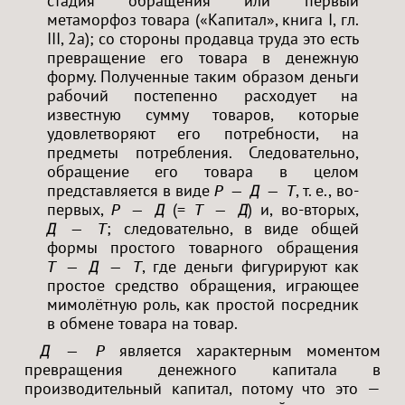
стадия обращения или первый
метаморфоз товара («Капитал», книга I, гл.
III, 2a); со стороны продавца труда это есть
превращение его товара в денежную
форму. Полученные таким образом деньги
рабочий постепенно расходует на
известную сумму товаров, которые
удовлетворяют его потребности, на
предметы потребления. Следовательно,
обращение его товара в целом
представляется в виде
, т. е., во-
Р — Д — Т
первых,
(=
) и, во-вторых,
Р — Д
Т — Д
; следовательно, в виде общей
Д — Т
формы простого товарного обращения
, где деньги фигурируют как
Т — Д — Т
простое средство обращения, играющее
мимолётную роль, как простой посредник
в обмене товара на товар.
является характерным моментом
Д — Р
превращения денежного капитала в
производительный капитал, потому что это —