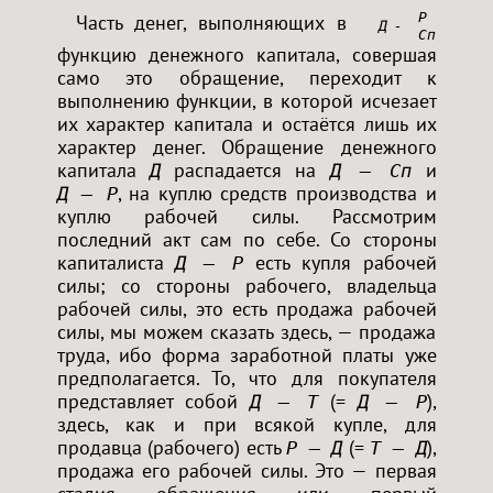
Р
Часть денег, выполняющих в
Д — Т<
Сп
функцию денежного капитала, совершая
само это обращение, переходит к
выполнению функции, в которой исчезает
их характер капитала и остаётся лишь их
характер денег. Обращение денежного
капитала
распадается на
и
Д
Д — Сп
, на куплю средств производства и
Д — Р
куплю рабочей силы. Рассмотрим
последний акт сам по себе. Со стороны
капиталиста
есть купля рабочей
Д — Р
силы; со стороны рабочего, владельца
рабочей силы, это есть продажа рабочей
силы, мы можем сказать здесь, — продажа
труда, ибо форма заработной платы уже
предполагается. То, что для покупателя
представляет собой
(=
),
Д — Т
Д — Р
здесь, как и при всякой купле, для
продавца (рабочего) есть
(=
),
Р — Д
Т — Д
продажа его рабочей силы. Это — первая