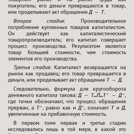
покупатель; его деньги превращаются в товар,
или проделывают акт обращения
.
Д — Т
Вторая стадия
: Производительное
потребление купленных товаров капиталистом.
Он действует как капиталистический
товаропроизводитель; его капитал совершает
процесс производства. Результатом является
товар большей стоимости, чем стоимость
элементов его производства.
Третья стадия
: Капиталист возвращается на
рынок как продавец; его товар превращается в
деньги, или проделывает акт обращения
.
Т — Д
Следовательно, формула для кругооборота
денежного капитала такова:
,
Д — Т…П…Т' — Д'
где точки обозначают, что процесс обращения
прерван, а
, равно как и
, означает
и
,
Т'
Д'
Т
Д
увеличенные на прибавочную стоимость.
В первом томе первая и третья стадии
исследовались лишь в той мере, в какой это