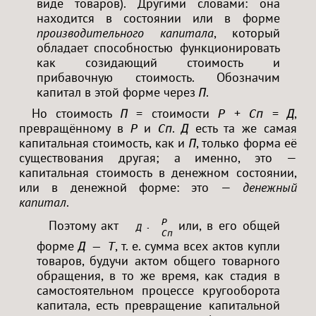
виде товаров). Другими словами: она
находится в состоянии или в форме
производительного капитала
, который
обладает способностью функционировать
как созидающий стоимость и
прибавочную стоимость. Обозначим
капитал в этой форме через
.
П
Но стоимость
= стоимости
+
=
,
П
Р
Сп
Д
превращённому в
и
.
есть та же самая
Р
Сп
Д
капитальная стоимость, как и
, только форма её
П
существования другая; а именно, это —
капитальная стоимость в денежном состоянии,
или в денежной форме: это —
денежный
капитал
.
Р
Поэтому акт
или, в его общей
Д — Т<
Сп
форме
, т. е. сумма всех актов купли
Д — Т
товаров, будучи актом общего товарного
обращения, в то же время, как стадия в
самостоятельном процессе кругооборота
капитала, есть превращение капитальной