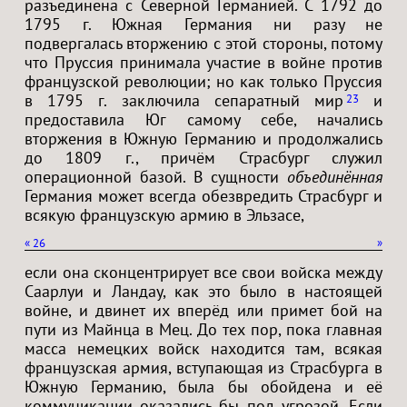
разъединена с Северной Германией. С 1792 до
1795 г. Южная Германия ни разу не
подвергалась вторжению с этой стороны, потому
что Пруссия принимала участие в войне против
французской революции; но как только Пруссия
в 1795 г. заключила сепаратный мир
и
23
предоставила Юг самому себе, начались
вторжения в Южную Германию и продолжались
до 1809 г., причём Страсбург служил
операционной базой. В сущности
объединённая
Германия может всегда обезвредить Страсбург и
всякую французскую армию в Эльзасе,
«
26
»
если она сконцентрирует все свои войска между
Саарлуи и Ландау, как это было в настоящей
войне, и двинет их вперёд или примет бой на
пути из Майнца в Мец. До тех пор, пока главная
масса немецких войск находится там, всякая
французская армия, вступающая из Страсбурга в
Южную Германию, была бы обойдена и её
коммуникации оказались бы под угрозой. Если