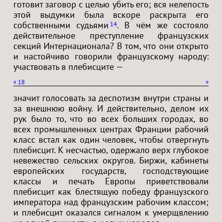
готовит заговор с целью убить его; вся нелепость
этой выдумки была вскоре раскрыта его
собственными судьями
. В чём же состояло
14
действительное преступление французских
секций Интернационала? В том, что они открыто
и настойчиво говорили французскому народу:
участвовать в плебисците —
«
18
»
значит голосовать за деспотизм внутри страны и
за внешнюю войну. И действительно, делом их
рук было то, что во всех больших городах, во
всех промышленных центрах Франции рабочий
класс встал как один человек, чтобы отвергнуть
плебисцит. К несчастью, одержало верх глубокое
невежество сельских округов. Биржи, кабинеты
европейских государств, господствующие
классы и печать Европы приветствовали
плебисцит как блестящую победу французского
императора над французским рабочим классом;
и плебисцит оказался сигналом к умерщвлению