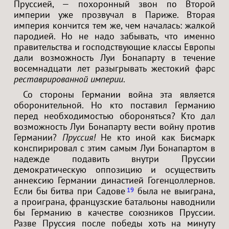
Пруссией, — похоронный звон по Второй
империи уже прозвучал в Париже. Вторая
империя кончится тем же, чем началась: жалкой
пародией. Но не надо забывать, что именно
правительства и господствующие классы Европы
дали возможность Луи Бонапарту в течение
восемнадцати лет разыгрывать жестокий фарс
реставрированной империи
.
Со стороны Германии война эта является
оборонительной. Но кто поставил Германию
перед необходимостью обороняться? Кто дал
возможность Луи Бонапарту вести войну против
Германии?
Пруссия!
Не кто иной как Бисмарк
конспирировал с этим самым Луи Бонапартом в
надежде подавить внутри Пруссии
демократическую оппозицию и осуществить
аннексию Германии династией Гогенцоллернов.
Если бы битва при Садове
была не выиграна,
19
а проиграна, французские батальоны наводнили
бы Германию в качестве союзников Пруссии.
Разве Пруссия после победы хоть на минуту