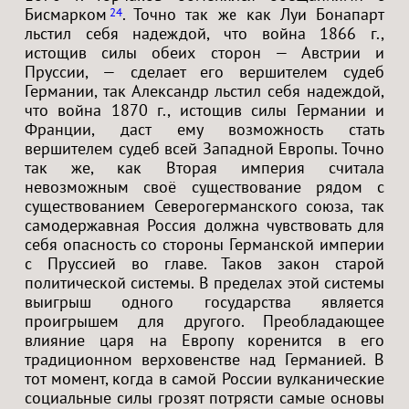
Бисмарком
. Точно так же как Луи Бонапарт
24
льстил себя надеждой, что война 1866 г.,
истощив силы обеих сторон — Австрии и
Пруссии, — сделает его вершителем судеб
Германии, так Александр льстил себя надеждой,
что война 1870 г., истощив силы Германии и
Франции, даст ему возможность стать
вершителем судеб всей Западной Европы. Точно
так же, как Вторая империя считала
невозможным своё существование рядом с
существованием Северогерманского союза, так
самодержавная Россия должна чувствовать для
себя опасность со стороны Германской империи
с Пруссией во главе. Таков закон старой
политической системы. В пределах этой системы
выигрыш одного государства является
проигрышем для другого. Преобладающее
влияние царя на Европу коренится в его
традиционном верховенстве над Германией. В
тот момент, когда в самой России вулканические
социальные силы грозят потрясти самые основы