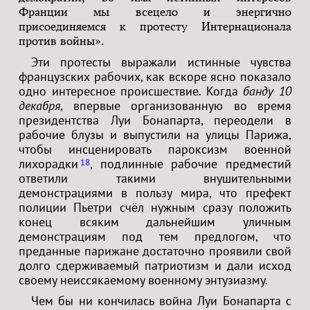
Франции мы всецело и энергично
присоединяемся к протесту Интернационала
против войны».
Эти протесты выражали истинные чувства
французских рабочих, как вскоре ясно показало
одно интересное происшествие. Когда
банду 10
декабря
, впервые организованную во время
президентства Луи Бонапарта, переодели в
рабочие блузы и выпустили на улицы Парижа,
чтобы инсценировать пароксизм военной
лихорадки
, подлинные рабочие предместий
18
ответили такими внушительными
демонстрациями в пользу мира, что префект
полиции Пьетри счёл нужным сразу положить
конец всяким дальнейшим уличным
демонстрациям под тем предлогом, что
преданные парижане достаточно проявили свой
долго сдерживаемый патриотизм и дали исход
своему неиссякаемому военному энтузиазму.
Чем бы ни кончилась война Луи Бонапарта с