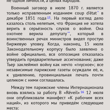
не одной личности, а целых народов.
Военный заговор в июле 1870 г. является
только исправленным изданием coup d'état
в
*
декабре 1851 года
. На первый взгляд дело
15
казалось столь нелепым, что Франция не хотела
верить в серьёзность слухов о войне. Она
охотнее верила депутату
, который в
**
воинственных речах министров видел простую
биржевую уловку. Когда, наконец, 15 июля
Законодательному корпусу было заявлено о
войне официально, вся оппозиция отказалась
утвердить предварительные ассигнования; даже
Тьер заклеймил войну как нечто «гнусное»; все
независимые парижские газеты осуждали её, и,
к удивлению, провинциальная печать почти
целиком с ними соглашалась.
Между тем парижские члены Интернационала
вновь взялись за работу. В «Réveil»
12 июля
16
они опубликовали манифест «К рабочим всех
наций», из которого мы приведём следующие
места: