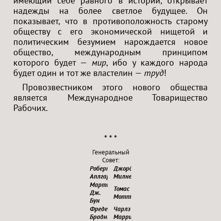
имеющий себе равного в истории, открывает
надежды на более светлое будущее. Он
показывает, что в противоположность старому
обществу с его экономической нищетой и
политическим безумием нарождается новое
общество, международным принципом
которого будет —
мир
, ибо у каждого народа
будет один и тот же властелин —
труд
!
Провозвестником этого нового общества
является Международное Товарищество
Рабочих.
* * *
Генеральный
Совет:
Роберт
Джордж
Аплгарт
Милнер
Мартин
Томас
Дж.
Моттерсхед
Бун
Фредерик
Чарлз
Брадник
Марри