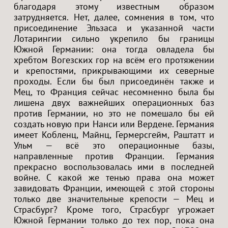
благодаря этому известным образом
затрудняется. Нет, далее, сомнения в том, что
присоединение Эльзаса и указанной части
Лотарингии сильно укрепило бы границы
Южной Германии: она тогда овладела бы
хребтом Вогезских гор на всём его протяжении
и крепостями, прикрывающими их северные
проходы. Если бы был присоединён также и
Мец, то Франция сейчас несомненно была бы
лишена двух важнейших операционных баз
против Германии, но это не помешало бы ей
создать новую при Нанси или Вердене. Германия
имеет Кобленц, Майнц, Гермерсгейм, Раштатт и
Ульм — всё это операционные базы,
направленные против Франции. Германия
прекрасно воспользовалась ими в последней
войне. С какой же тенью права она может
завидовать Франции, имеющей с этой стороны
только две значительные крепости — Мец и
Страсбург? Кроме того, Страсбург угрожает
Южной Германии только до тех пор, пока она