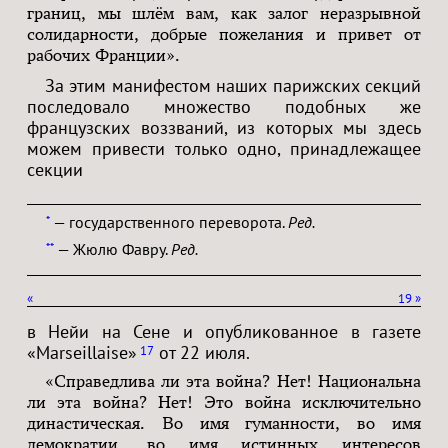
границ, мы шлём вам, как залог неразрывной
солидарности, добрые пожелания и привет от
рабочих Франции».
За этим манифестом наших парижских секций
последовало множество подобных же
французских воззваний, из которых мы здесь
можем привести только одно, принадлежащее
секции
— государственного переворота.
Ред.
*
— Жюлю Фавру.
Ред.
**
«
19
»
в Нейи на Сене и опубликованное в газете
«Marseillaise»
от 22 июля.
17
«Справедлива ли эта война? Нет! Национальна
ли эта война? Нет! Это война исключительно
династическая. Во имя гуманности, во имя
демократии, во имя истинных интересов