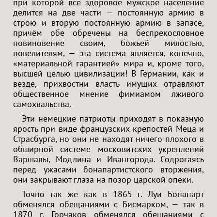
при которой всё здоровое мужское население
делится на две части — постоянную армию в
строю и вторую постоянную армию в запасе,
причём обе обречены на беспрекословное
повиновение своим, божьей милостью,
повелителям, — эта система является, конечно,
«материальной гарантией» мира и, кроме того,
высшей целью цивилизации! В Германии, как и
везде, прихвостни власть имущих отравляют
общественное мнение фимиамом лживого
самохвальства.
Эти немецкие патриоты приходят в показную
ярость при виде французских крепостей Меца и
Страсбурга, но они не находят ничего плохого в
обширной системе московитских укреплений
Варшавы, Модлина и Ивангорода. Содрогаясь
перед ужасами бонапартистского вторжения,
они закрывают глаза на позор царской опеки.
Точно так же как в 1865 г. Луи Бонапарт
обменялся обещаниями с Бисмарком, — так в
1870 г. Горчаков обменялся обещаниями с