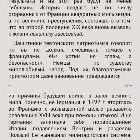
Результаты и на этот раз будут не менее
гибельны. История воздаст не по числу
оторванных от Франции квадратных миль земли,
а по величине преступления, состоящего в том,
что во второй половине XIX века вновь вызвали
к жизни
политику завоеваний
.
Защитники тевтонского патриотизма говорят:
но вы не должны смешивать немцев с
французами.
Мы
хотим не славы, а
безопасности. Немцы — по существу
миролюбивый народ. Под их благоразумным
присмотром даже завоевание превращается
«
27
»
из причины будущей войны в залог вечного
мира. Конечно, не Германия в 1792 г. вторглась
во Францию с возвышенной целью раздавить
революцию XVIII века при помощи штыков! И не
Германия запятнала себя порабощением
Италии, подавлением Венгрии и разделом
Польши! Её нынешняя милитаристская система,