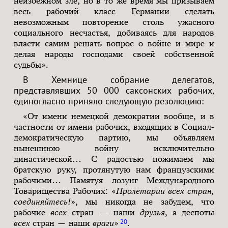
неизбежном зле; но в то же время мы призываем
весь рабочий класс Германии сделать
невозможным повторение столь ужасного
социального несчастья, добиваясь для народов
власти самим решать вопрос о войне и мире и
делая народы господами своей собственной
судьбы».
В Хемнице собрание делегатов,
представлявших 50 000 саксонских рабочих,
единогласно приняло следующую резолюцию:
«От имени немецкой демократии вообще, и в
частности от имени рабочих, входящих в Социал-
демократическую партию, мы объявляем
нынешнюю войну исключительно
династической… С радостью пожимаем мы
братскую руку, протянутую нам французскими
рабочими… Памятуя лозунг Международного
Товарищества Рабочих: «
Пролетарии всех стран,
соединяйтесь!
», мы никогда не забудем, что
рабочие
всех
стран — наши
друзья
, а деспоты
20
всех
стран — наши
враги
»
.