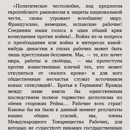
«Политическое честолюбие, под предлогом
европейского равновесия и защиты национальной
чести, снова угрожает всеобщему миру.
Французские, немецкие, испанские рабочие!
Соединим наши голоса в один общий крик
возмущения против войны!.. Война из-за вопроса
о преобладании или война в интересах какой-
нибудь династии в глазах рабочих может быть
лишь преступным безумием. Мы, — те, кто хочет
мира, работы и свободы, — мы протестуем
против воинственных кличей тех, кто может
откупиться от «налога крови» и для кого
общественные несчастья служат источником
новых спекуляций!.. Братья в Германии! Вражда
между нами имела бы единственным
последствием полное торжество деспотизма по
обеим сторонам Рейна… Рабочие всех стран!
Каковы бы ни были в данный момент результаты
наших общих усилий, мы, члены
Международного Товарищества Рабочих, для
которых не существует никаких государственных