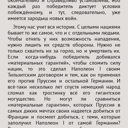
окончательно и справедливо установлены, ибо
каждый раз победитель диктует условия
побеждённому, и тут, следовательно, уже
имеется зародыш новых войн.
Этому нас учит вся история. С целыми нациями
бывает то же самое, что и с отдельными людьми.
Чтобы отнять у них возможность нападения,
нужно лишить их средств обороны. Нужно не
только схватить их за горло, но и умертвить их.
Если когда-нибудь победитель добивался
«материальных гарантий», чтобы сломить силу
нации, то это сделал Наполеон I своим
Тильзитским договором и тем, как он применял
его против Пруссии и остальной Германии. И
всё-таки несколько лет спустя немецкий народ
сломал как тростинку всё его гигантское
могущество. Но могут ли сравниться
«материальные гарантии», которых Пруссия в
самых диких мечтах своих надеется добиться от
Франции и посмеет добиться, с теми, которые
заполучил Наполеон I от самой Германии?