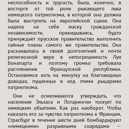
неспособность и трусость, была, конечно, в
восторге от той роли рыкающего льва
немецкого патриотизма, в которой она должна
была выступить на европейской сцене. Она
надела на себя маску гражданской
независимости, прикидываясь, будто
принуждает прусское правительство выполнить
тайные планы самого же правительства. Она
раскаивалась в своей долголетней и почти
религиозной вере в непогрешимость Луи
Бонапарта и поэтому громко требовала
расчленения Французской республики.
Остановимся хоть на минутку на благовидных
доводах, пущенных в ход этими рыцарями
патриотизма.
Они не осмеливаются утверждать, что
население Эльзаса и Лотарингии тоскует по
немецким объятиям. Как раз наоборот. Чтобы
наказать его за чувства патриотизма к Франции,
Страсбург в течение шести дней бомбардируют
«немецкими» разрывными снарядами —