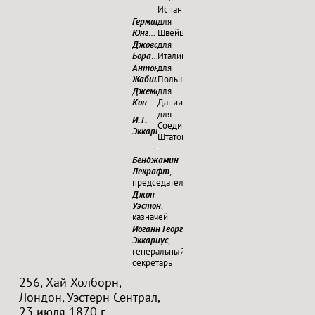
Испании
Герман
для
Юнг
…………
Швейцарии
Джованни
для
Бора
…………
Италии
Антоний
для
Жабицкий
Польши
……
Джемс
для
Кон
…………
Дании
для
И. Г.
Соединённых
Эккариус
…………
Штатов
Бенджамин
Лекрафт
,
председательствующий
Джон
Уэстон
,
казначей
Иоганн Георг
Эккариус
,
генеральный
секретарь
256, Хай Холборн,
Лондон, Уэстерн Сентрал,
23 июля 1870 г.