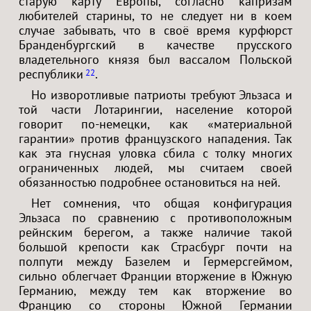
старую карту Европы, согласно капризам
любителей старины, то не следует ни в коем
случае забывать, что в своё время курфюрст
Бранденбургский в качестве прусского
владетельного князя был вассалом Польской
республики
.
22
Но изворотливые патриоты требуют Эльзаса и
той части Лотарингии, население которой
говорит по-немецки, как «материальной
гарантии» против французского нападения. Так
как эта гнусная уловка сбила с толку многих
ограниченных людей, мы считаем своей
обязанностью подробнее остановиться на ней.
Нет сомнения, что общая конфигурация
Эльзаса по сравнению с противоположным
рейнским берегом, а также наличие такой
большой крепости как Страсбург почти на
полпути между Базелем и Гермерсгеймом,
сильно облегчает Франции вторжение в Южную
Германию, между тем как вторжение во
Францию со стороны Южной Германии