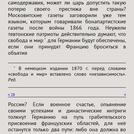
самодержавия, может ли царь допустить такую
потерю своего престижа вне страны?
Московитские газеты заговорили уже тем
языком, которым говаривали бонапартистские
газеты после войны 1866 года. Неужели
тевтонские патриоты действительно думают, что
свобода и мир
для Германии будут обеспечены,
*
если они принудят Францию броситься в
объятия
В немецком издании 1870 г. перед словами
*
«свобода и мир» вставлено слово «независимость».
Ред.
«
28
»
России? Если военное счастье, опьянение
своими успехами и династические интриги
толкнут Германию на путь грабительского
присвоения французских областей, для неё
останутся только два пути: либо она должна во