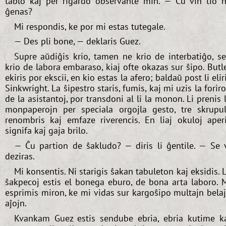
tablo kaj per rigardo observante min. — Ĉu vin tio 
ĝenas?
Mi respondis, ke por mi estas tutegale.
— Des pli bone, — deklaris Guez.
Supre aŭdiĝis krio, tamen ne krio de interbatiĝo, s
krio de labora embaraso, kiaj ofte okazas sur ŝipo. Butl
ekiris por ekscii, en kio estas la afero; baldaŭ post li elir
Sinkwright. La ŝipestro staris, fumis, kaj mi uzis la forir
de la asistantoj, por transdoni al li la monon. Li prenis 
monpaperojn per speciala orgojla gesto, tre skrupu
renombris kaj emfaze riverencis. En liaj okuloj aper
signifa kaj gaja brilo.
— Ĉu partion de ŝakludo? — diris li ĝentile. — Se 
deziras.
Mi konsentis. Ni starigis ŝakan tabuleton kaj eksidis. 
ŝakpecoj estis el bonega eburo, de bona arta laboro. 
esprimis miron, ke mi vidas sur kargoŝipo multajn bela
aĵojn.
Kvankam Guez estis sendube ebria, ebria kutime k