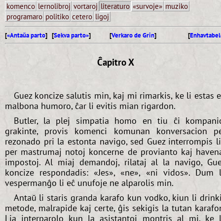
komenco
lernolibroj
vortaroj
literaturo
«survoje»
muziko
programaro
politiko
cetero
ligoj
[
«Antaŭa parto
] [
Sekva parto»
]
[
Verkaro de Grin
]
[
Enhavtabel
Ĉapitro X
Guez koncize salutis min, kaj mi rimarkis, ke li estas 
malbona humoro, ĉar li evitis mian rigardon.
Butler, la plej simpatia homo en tiu ĉi kompani
grakinte, provis komenci komunan konversacion p
rezonado pri la estonta navigo, sed Guez interrompis l
per mastrumaj notoj koncerne de provianto kaj haven
impostoj. Al miaj demandoj, rilataj al la navigo, Gu
koncize respondadis: «Jes», «ne», «ni vidos». Dum 
vespermanĝo li eĉ unufoje ne alparolis min.
Antaŭ li staris granda karafo kun vodko, kiun li drink
metode, malrapide kaj certe, ĝis sekigis la tutan karafo
Lia interparolo kun la asistantoj montris al mi, ke 