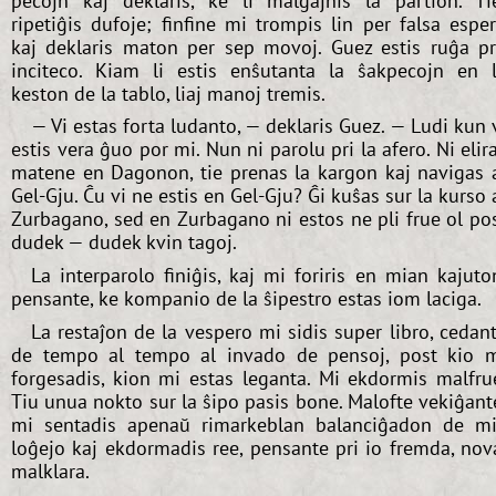
pecojn kaj deklaris, ke li malgajnis la partion. Ti
ripetiĝis dufoje; finfine mi trompis lin per falsa espe
kaj deklaris maton per sep movoj. Guez estis ruĝa p
inciteco. Kiam li estis enŝutanta la ŝakpecojn en 
keston de la tablo, liaj manoj tremis.
— Vi estas forta ludanto, — deklaris Guez. — Ludi kun 
estis vera ĝuo por mi. Nun ni parolu pri la afero. Ni elir
matene en Dagonon, tie prenas la kargon kaj navigas 
Gel-Gju. Ĉu vi ne estis en Gel-Gju? Ĝi kuŝas sur la kurso 
Zurbagano, sed en Zurbagano ni estos ne pli frue ol po
dudek — dudek kvin tagoj.
La interparolo finiĝis, kaj mi foriris en mian kajuto
pensante, ke kompanio de la ŝipestro estas iom laciga.
La restaĵon de la vespero mi sidis super libro, cedan
de tempo al tempo al invado de pensoj, post kio 
forgesadis, kion mi estas leganta. Mi ekdormis malfru
Tiu unua nokto sur la ŝipo pasis bone. Malofte vekiĝant
mi sentadis apenaŭ rimarkeblan balanciĝadon de m
loĝejo kaj ekdormadis ree, pensante pri io fremda, nov
malklara.