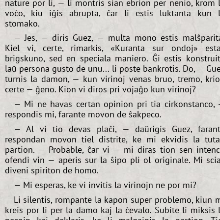
nature por li, — li montris sian ebrion per nenio, krom 
voĉo, kiu iĝis abrupta, ĉar li estis luktanta kun 
stomako.
— Jes, — diris Guez, — multa mono estis malŝparit
Kiel vi, certe, rimarkis, «Kuranta sur ondoj» est
brigskuno, sed en speciala maniero. Ĝi estis konstrui
laŭ persona gusto de unu... li poste bankrotis. Do, — Gu
turnis la damon, — kun virinoj venas bruo, tremo, krio
certe — ĝeno. Kion vi diros pri vojaĝo kun virinoj?
— Mi ne havas certan opinion pri tia cirkonstanco,
respondis mi, farante movon de ŝakpeco.
— Al vi tio devas plaĉi, — daŭrigis Guez, faran
respondan movon tiel distrite, ke mi ekvidis la tut
partion. — Probable, ĉar vi — mi diras tion sen inten
ofendi vin — aperis sur la ŝipo pli ol originale. Mi sci
diveni spiriton de homo.
— Mi esperas, ke vi invitis la virinojn ne por mi?
Li silentis, rompante la kapon super problemo, kiun 
kreis por li per la damo kaj la ĉevalo. Subite li miksis 