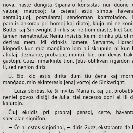
nova, haste dungita ŝipanaro konsistas nur duone 
valoraj matrosoj; la ceteraj estis simple haven
sentaŭguloj, postulantaj sendorman kontroladon. I
parolis ankoraŭ pri homoj kaj rilatoj, kiujn mi ne koni
Butler kaj Sinkwright drinkis se ne tiom draste, kiel Gue
tamen nemalmulte. Neniu insistis, ke mi drinku pli, ol 
deziras mem. Mi drinkis iomete. Servante, Horac
klopodis kun mia manĝilaro iom pli skrupule, ol kun 
aliulaj, dezirante, probable, montri, kiel oni devas trak
gastojn. Guez, rimarkinte tion, ĵetis oblikvan rigardon 
li, sed nenion diris.
El ĉio, kio estis dirita dum tiu ĝena kaj mor
manĝado, min ekinteresis jenaj vortoj de Sinkwright:
— Luiza skribas, ke ŝi invitis Maria-n, kaj tiu, probabl
neniel povos disiĝi de Julia, tial necesos doni al ili 
kajutojn.
Ĉiuj ekridis pri propraj pensoj, certe, havant
specialan signifon.
— Ĉe ni estos sinjorinoj, — diris Guez, ekstarante de 