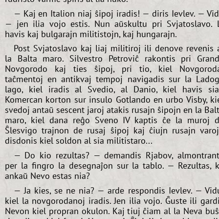
— Kaj en Italion niaj ŝipoj iradis! — diris Ievlev. — Vi
— jen ilia vojo estis. Nun aŭskultu pri Svjatoslavo. 
havis kaj bulgarajn militistojn, kaj hungarajn.
Post Svjatoslavo kaj liaj militiroj ili denove revenis 
la Balta maro. Silvestro Petroviĉ rakontis pri Gran
Novgorodo kaj ties ŝipoj, pri tio, kiel Novgorod
taĉmentoj en antikvaj tempoj navigadis sur la Lado
lago, kiel iradis al Svedio, al Danio, kiel havis si
Komercan korton sur insulo Gotlando en urbo Visby, ki
svedoj antaŭ sescent jaroj atakis rusajn ŝipojn en la Bal
maro, kiel dana reĝo Sveno IV kaptis ĉe la muroj 
Ŝlesvigo trajnon de rusaj ŝipoj kaj ĉiujn rusajn varo
disdonis kiel soldon al sia militistaro...
— Do kio rezultas? — demandis Rjabov, almontran
per la fingro la desegnaĵon sur la tablo. — Rezultas, 
ankaŭ Nevo estas nia?
— Ja kies, se ne nia? — arde respondis Ievlev. — Vid
kiel la novgorodanoj iradis. Jen ilia vojo. Ĝuste ili gard
Nevon kiel propran okulon. Kaj tiuj ĉiam al la Neva bu