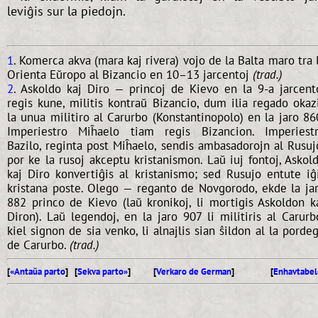
leviĝis sur la piedojn.
1
. Komerca akva (mara kaj rivera) vojo de la Balta maro tra 
Orienta Eŭropo al Bizancio en 10–13 jarcentoj
(trad.)
2
. Askoldo kaj Diro — princoj de Kievo en la 9-a jarcent
regis kune, militis kontraŭ Bizancio, dum ilia regado okaz
la unua militiro al Carurbo (Konstantinopolo) en la jaro 86
Imperiestro Miĥaelo tiam regis Bizancion. Imperiest
Bazilo, reginta post Miĥaelo, sendis ambasadorojn al Rusuj
por ke la rusoj akceptu kristanismon. Laŭ iuj fontoj, Askol
kaj Diro konvertiĝis al kristanismo; sed Rusujo entute iĝ
kristana poste. Olego — reganto de Novgorodo, ekde la ja
882 princo de Kievo (laŭ kronikoj, li mortigis Askoldon k
Diron). Laŭ legendoj, en la jaro 907 li militiris al Carurb
kiel signon de sia venko, li alnajlis sian ŝildon al la porde
de Carurbo.
(trad.)
[
«Antaŭa parto
] [
Sekva parto»
]
[
Verkaro de German
]
[
Enhavtabel