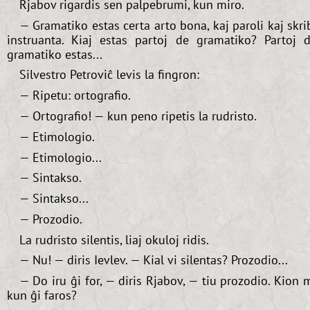
Rjabov rigardis sen palpebrumi, kun miro.
— Gramatiko estas certa arto bona, kaj paroli kaj skri
instruanta. Kiaj estas partoj de gramatiko? Partoj 
gramatiko estas...
Silvestro Petroviĉ levis la fingron:
— Ripetu: ortografio.
— Ortografio! — kun peno ripetis la rudristo.
— Etimologio.
— Etimologio...
— Sintakso.
— Sintakso...
— Prozodio.
La rudristo silentis, liaj okuloj ridis.
— Nu! — diris Ievlev. — Kial vi silentas? Prozodio...
— Do iru ĝi for, — diris Rjabov, — tiu prozodio. Kion 
kun ĝi faros?