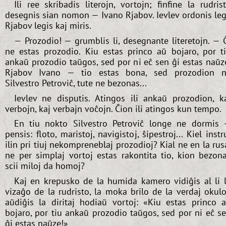
Ili ree skribadis literojn, vortojn; finfine la rudris
desegnis sian nomon — Ivano Rjabov. Ievlev ordonis leg
Rjabov legis kaj miris.
— Prozodio! — grumblis li, desegnante literetojn. — 
ne estas prozodio. Kiu estas princo aŭ bojaro, por t
ankaŭ prozodio taŭgos, sed por ni eĉ sen ĝi estas naŭz
Rjabov Ivano — tio estas bona, sed prozodion n
Silvestro Petroviĉ, tute ne bezonas...
Ievlev ne disputis. Atingos ili ankaŭ prozodion, k
verbojn, kaj verbajn voĉojn. Ĉion ili atingos kun tempo.
En tiu nokto Silvestro Petroviĉ longe ne dormis
pensis: floto, maristoj, navigistoj, ŝipestroj... Kiel instr
ilin pri tiuj nekompreneblaj prozodioj? Kial ne en la rus
ne per simplaj vortoj estas rakontita tio, kion bezon
scii miloj da homoj?
Kaj en krepusko de la humida kamero vidiĝis al li 
vizaĝo de la rudristo, la moka brilo de la verdaj okulo
aŭdiĝis la diritaj hodiaŭ vortoj: «Kiu estas princo 
bojaro, por tiu ankaŭ prozodio taŭgos, sed por ni eĉ s
ĝi estas naŭze!»