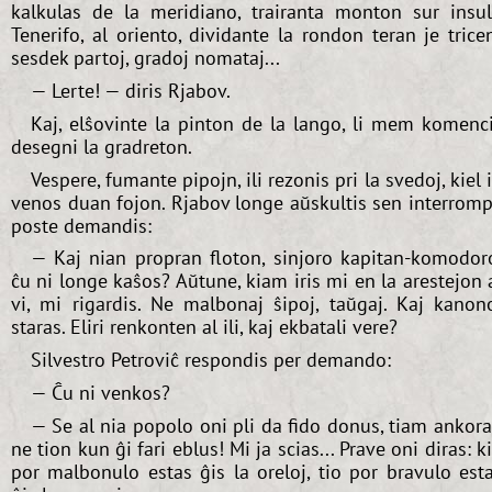
kalkulas de la meridiano, trairanta monton sur insu
Tenerifo, al oriento, dividante la rondon teran je trice
sesdek partoj, gradoj nomataj...
— Lerte! — diris Rjabov.
Kaj, elŝovinte la pinton de la lango, li mem komenc
desegni la gradreton.
Vespere, fumante pipojn, ili rezonis pri la svedoj, kiel i
venos duan fojon. Rjabov longe aŭskultis sen interromp
poste demandis:
— Kaj nian propran floton, sinjoro kapitan-komodor
ĉu ni longe kaŝos? Aŭtune, kiam iris mi en la arestejon 
vi, mi rigardis. Ne malbonaj ŝipoj, taŭgaj. Kaj kanon
staras. Eliri renkonten al ili, kaj ekbatali vere?
Silvestro Petroviĉ respondis per demando:
— Ĉu ni venkos?
— Se al nia popolo oni pli da fido donus, tiam ankor
ne tion kun ĝi fari eblus! Mi ja scias... Prave oni diras: k
por malbonulo estas ĝis la oreloj, tio por bravulo est