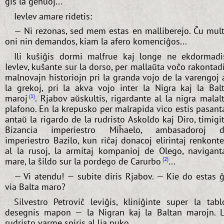
ĝis la genuoj...
Ievlev amare ridetis:
— Ni rezonas, sed mem estas en malliberejo. Ĉu mul
oni nin demandos, kiam la afero komenciĝos...
Ili kuŝiĝis dormi malfrue kaj longe ne ekdormadi
Ievlev, kuŝante sur la dorso, per mallaŭta voĉo rakontad
malnovajn historiojn pri la granda vojo de la varengoj 
la grekoj, pri la akva vojo inter la Nigra kaj la Bal
maroj
. Rjabov aŭskultis, rigardante al la nigra malal
1
plafono. En la krepusko per malrapida vico estis pasant
antaŭ la rigardo de la rudristo Askoldo kaj Diro, timigi
Bizancia imperiestro Miĥaelo, ambasadoroj d
imperiestro Bazilo, kun riĉaj donacoj elirintaj renkont
al la rusoj, la armitaj kompanioj de Olego, navigant
mare, la ŝildo sur la pordego de Carurbo
...
2
— Vi atendu! — subite diris Rjabov. — Kie do estas ĝ
via Balta maro?
Silvestro Petroviĉ leviĝis, kliniĝinte super la tabl
desegnis mapon — la Nigran kaj la Baltan marojn. 
rudristo varme spiris al lia nuko.