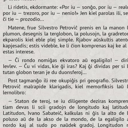
Li ridetis, ekdormante: «Por iu — sonĝo, por iu — real
por iu — trezoro, por iu — nenio!» Jen kiel parolas ili, s
ĉi tie — prozodio...
Matene, frue Silvestro Petroviĉ prenis en la manon 
plumon, desegnis la terglobon, la polusojn, la gradreto
ekparolis kiel eble plej simple. Rjabov aŭskultis atent
kapjesadis; estis videble, ke li ĉion komprenas kaj ke al 
estas interese.
— Ĉi rondo nomiĝas ekvatoro aŭ egaligilo! — dir
Ievlev. — Ĉu vi vidas, kie ĝi iras? Kaj ĝi dividas per si 
tutan globon teran je du duonsferoj...
Post tagmanĝo ili ree okupiĝis pri geografio. Silvest
Petroviĉ malrapide klarigadis, kiel memorfiksis laŭ 
lernolibro:
— Staton de teroj, se iu diligente deziras kompren
tiam devas li scii gradojn de longitudo kaj latitud
Latitudon, Ivano Sabateiĉ, kalkulas ni ĝis la alto de 
poluso aŭ de la akso de la mondo, de la egaligilo 
nordo kaj al sudo po naŭdek gradoj. Longitudon 