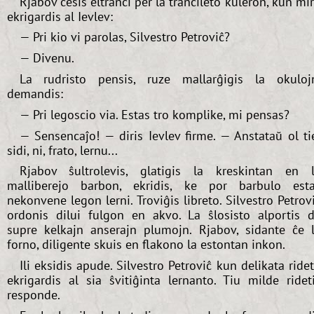
Rjabov ĉesis eltranĉi per la tranĉileto kuleron, kun mi
ekrigardis al Ievlev:
— Pri kio vi parolas, Silvestro Petroviĉ?
— Divenu.
La rudristo pensis, ruze mallarĝigis la okuloj
demandis:
— Pri legoscio via. Estas tro komplike, mi pensas?
— Sensencaĵo! — diris Ievlev firme. — Anstataŭ ol ti
sidi, ni, frato, lernu...
Rjabov ŝultrolevis, glatigis la kreskintan en 
malliberejo barbon, ekridis, ke por barbulo est
nekonvene legon lerni. Troviĝis libreto. Silvestro Petrov
ordonis dilui fulgon en akvo. La ŝlosisto alportis 
supre kelkajn anserajn plumojn. Rjabov, sidante ĉe 
forno, diligente skuis en flakono la estontan inkon.
Ili eksidis apude. Silvestro Petroviĉ kun delikata ride
ekrigardis al sia ŝvitiĝinta lernanto. Tiu milde ridet
responde.