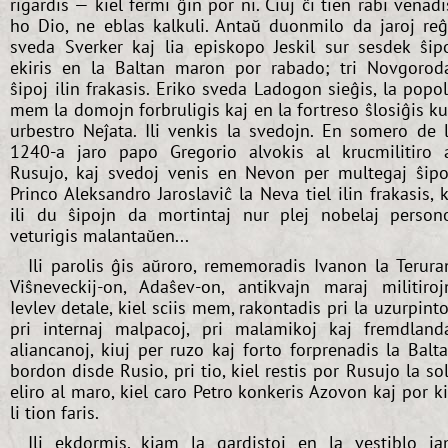
rigardis — kiel fermi ĝin por ni. Ĉiuj ĉi tien rabi venadi
ho Dio, ne eblas kalkuli. Antaŭ duonmilo da jaroj re
sveda Sverker kaj lia episkopo Jeskil sur sesdek ŝip
ekiris en la Baltan maron por rabado; tri Novgorod
ŝipoj ilin frakasis. Eriko sveda Ladogon sieĝis, la popo
mem la domojn forbruligis kaj en la fortreso ŝlosiĝis k
urbestro Neĵata. Ili venkis la svedojn. En somero de 
1240-a jaro papo Gregorio alvokis al krucmilitiro 
Rusujo, kaj svedoj venis en Nevon per multegaj ŝipo
Princo Aleksandro Jaroslaviĉ la Neva tiel ilin frakasis, 
ili du ŝipojn da mortintaj nur plej nobelaj person
veturigis malantaŭen...
Ili parolis ĝis aŭroro, rememoradis Ivanon la Terura
Viŝneveckij-on, Adaŝev-on, antikvajn maraj militiroj
Ievlev detale, kiel sciis mem, rakontadis pri la uzurpinto
pri internaj malpacoj, pri malamikoj kaj fremdland
aliancanoj, kiuj per ruzo kaj forto forprenadis la Balt
bordon disde Rusio, pri tio, kiel restis por Rusujo la so
eliro al maro, kiel caro Petro konkeris Azovon kaj por k
li tion faris.
Ili ekdormis, kiam la gardistoj en la vestiblo j