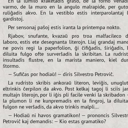
En la lumilo kraketadis graso, de la forno venad
varmo, de la muro en la angulo malrapide, per guto
ruliĝadis akvo. En la vestiblo estis interparolantaj 
gardistoj.
Per sensonaj paŝoj estis iranta la printempa nokto.
Rjabov, snufante, kvazaŭ pro troa malfacileco 
laboro, estis ete desegnanta literojn. Liaj grandaj man
ne povis regi la paperfolion, ĝi ĉifiĝadis, ŝiriĝadis, 
diluita fulgo ofte surverŝadis la skribitan. La rudris
insultadis flustre, en la marista maniero, kiel d
ŝtormo.
— Sufiĉas por hodiaŭ! — diris Silvestro Petroviĉ.
La rudristo skribis ankoraŭ literon, leviĝis, unuglu
eltrinkis ĉerpilon da akvo. Post kelkaj tagoj li sciis j
multajn literojn, por li iĝis pli facile venki la skribadon
la plumon li ne kunpremadis en la fingroj, la diluit
fulgon ne verŝadis, da akvo trinkis malpli...
— Hodiaŭ ni havos gramatikon! — prononcis Silvest
Petroviĉ kaj demandis: — Kio estas gramatiko?