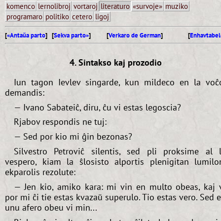
komenco
lernolibroj
vortaroj
literaturo
«survoje»
muziko
programaro
politiko
cetero
ligoj
[
«Antaŭa parto
] [
Sekva parto»
]
[
Verkaro de German
]
[
Enhavtabel
4. Sintakso kaj prozodio
Iun tagon Ievlev singarde, kun mildeco en la voĉ
demandis:
— Ivano Sabateiĉ, diru, ĉu vi estas legoscia?
Rjabov respondis ne tuj:
— Sed por kio mi ĝin bezonas?
Silvestro Petroviĉ silentis, sed pli proksime al 
vespero, kiam la ŝlosisto alportis plenigitan lumilo
ekparolis rezolute:
— Jen kio, amiko kara: mi vin en multo obeas, kaj 
por mi ĉi tie estas kvazaŭ superulo. Tio estas vero. Sed 
unu afero obeu vi min...