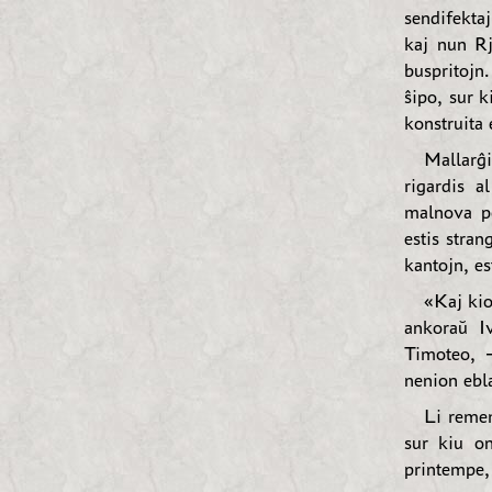
sendifekta
kaj nun Rj
buspritojn
ŝipo, sur k
konstruita
Mallarĝi
rigardis a
malnova po
estis stran
kantojn, es
«Kaj ki
ankoraŭ I
Timoteo, —
nenion ebla
Li remem
sur kiu on
printempe,