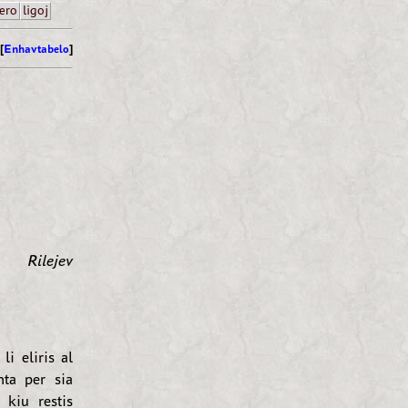
ero
ligoj
[
Enhavtabelo
]
Rilejev
li eliris al
ta per sia
 kiu restis