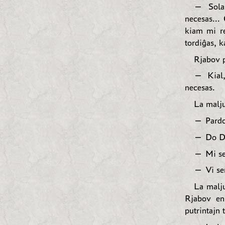
— Sola 
necesas...
kiam mi re
tordiĝas, k
Rjabov p
— Kial,
necesas.
La malju
— Pardo
— Do Dio
— Mi ser
— Vi se
La malju
Rjabov eni
putrintajn 