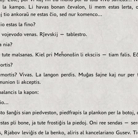
 la kampo. Li havas bonan ĉevalon, li mem estas lerta, o
j tio ankoraŭ ne estas ĉio, sed nur komenco...
o estas la fino?
vojevodo venas. Rĵevskij — tablestro.
a nia?
tute malsanas. Kiel pri Meĥonoŝin li eksciis — tiam falis. Eĉ 
rtis?
ortis? Vivas. La langon perdis. Muĝas ŝajne kaj nur per f
union li akceptis.
alancis la kapon:
o...
sto ŝanĝis sian piedveston, piedfrapis la plankon per la botoj, d
stas pli bone, ja tute frostiĝis la piedoj. Oni ree sendas — ser
is, Rjabov leviĝis de la benko, aliris al kancelariano Gusev. Tiu