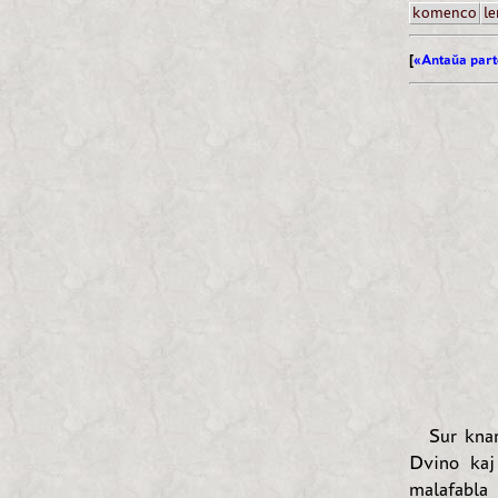
komenco
le
[
«Antaŭa part
Sur knar
Dvino kaj
malafabla 