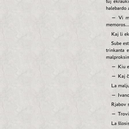
tuj ekraŭk
halebardo 
— Vi me
memoros..
Kaj li ek
Sube est
trinkanta 
malproksi
— Kiu es
— Kaj ĉu
La malju
— Ivano 
Rjabov s
— Trovis
La ŝlosi