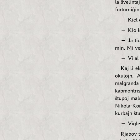
la ŝvelint
forturniĝi
— Kiel d
— Kio ki
— Ja ti
min. Mi ve
— Vi al 
Kaj li e
okulojn. A
malgranda 
kapmontris
ŝtupoj mal
Nikola-Ko
kurbajn ŝtu
— Vigle,
Rjabov t