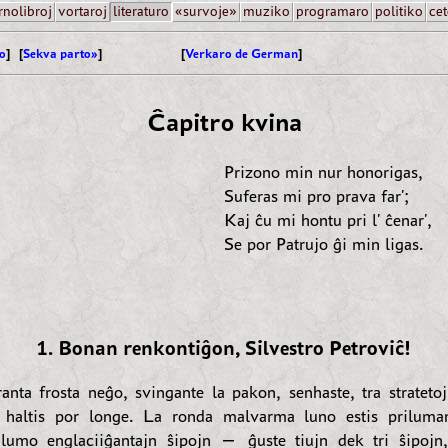
rnolibroj
vortaroj
literaturo
«survoje»
muziko
programaro
politiko
cet
o
] [
Sekva parto»
]
[
Verkaro de German
]
Ĉapitro kvina
Prizono min nur honorigas,
Suferas mi pro prava far';
Kaj ĉu mi hontu pri l' ĉenar',
Se por Patrujo ĝi min ligas.
1. Bonan renkontiĝon, Silvestro Petroviĉ!
anta frosta neĝo, svingante la pakon, senhaste, tra stratetoj 
 haltis por longe. La ronda malvarma luno estis priluman
lumo englaciiĝantajn ŝipojn — ĝuste tiujn dek tri ŝipojn,