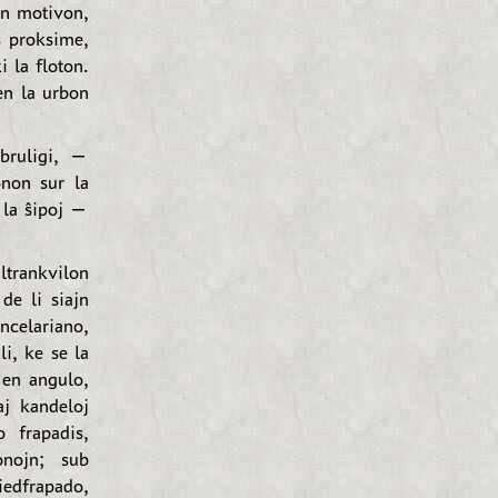
an motivon,
s proksime,
 la floton.
en la urbon
rbruligi, —
onon sur la
r la ŝipoj —
ltrankvilon
de li siajn
ncelariano,
i, ke se la
 en angulo,
aj kandeloj
 frapadis,
onojn; sub
piedfrapado,