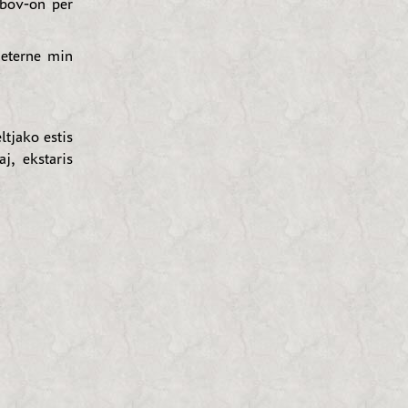
abov-on per
eterne min
ltjako estis
j, ekstaris