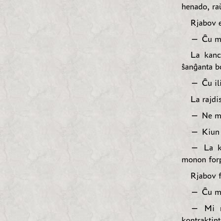
henado, ra
Rjabov e
— Ĉu mi 
La kanc
ŝanĝanta bo
— Ĉu ili 
La rajdis
— Ne mi
— Kiun i
— La ko
monon forp
Rjabov fa
— Ĉu mu
— Mi ne
kontraktint