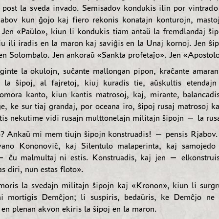
j post la sveda invado. Semisadov kondukis ilin por vintrado 
abov kun ĝojo kaj fiero rekonis konatajn konturojn, mastoj
. Jen «Paŭlo», kiun li kondukis tiam antaŭ la fremdlandaj ŝipo
iu ili iradis en la maron kaj saviĝis en la Unaj kornoj. Jen ŝip
 en Solombalo. Jen ankoraŭ «Sankta profetaĵo». Jen «Apostolo
ginte la okulojn, suĉante mallongan pipon, kraĉante amaran 
l la ŝipoj, al fajretoj, kiuj kuradis tie, aŭskultis etendaj
mora kanto, kiun kantis matrosoj, kaj, mirante, balancadi
ge, ke sur tiaj grandaj, por oceana iro, ŝipoj rusaj matrosoj k
tis nekutime vidi rusajn multtonelajn militajn ŝipojn — la rus
o? Ankaŭ mi mem tiujn ŝipojn konstruadis! — pensis Rjabov
vano Kononoviĉ, kaj Silentulo malaperinta, kaj samojedo 
 ĉu malmultaj ni estis. Konstruadis, kaj jen — elkonstru
s diri, nun estas floto».
oris la svedajn militajn ŝipojn kaj «Kronon», kiun li surgr
i mortigis Demĉjon; li suspiris, bedaŭris, ke Demĉjo ne 
 en plenan akvon ekiris la ŝipoj en la maron.