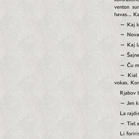
venton sur
havas... Ka
— Kaj ki
— Nova 
— Kaj l
— Ŝajne 
— Ĉu mo
— Kial m
vokas. Kom
Rjabov b
— Jen ki
La rajdi
— Tiel e
Li forir