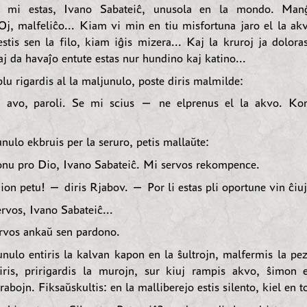
mi estas, Ivano Sabateiĉ, unusola en la mondo. Manĝi
 Oj, malfeliĉo... Kiam vi min en tiu misfortuna jaro el la akv
stis sen la filo, kiam iĝis mizera... Kaj la kruroj ja dolora
aj da havaĵo entute estas nur hundino kaj katino...
lu rigardis al la maljunulo, poste diris malmilde:
 avo, paroli. Se mi scius — ne elprenus el la akvo. Ko
nulo ekbruis per la seruro, petis mallaŭte:
nu pro Dio, Ivano Sabateiĉ. Mi servos rekompence.
n petu! — diris Rjabov. — Por li estas pli oportune vin ĉiuj
vos, Ivano Sabateiĉ...
rvos ankaŭ sen pardono.
nulo entiris la kalvan kapon en la ŝultrojn, malfermis la pe
ris, pririgardis la murojn, sur kiuj rampis akvo, ŝimon 
trabojn. Fiksaŭskultis: en la malliberejo estis silento, kiel en 