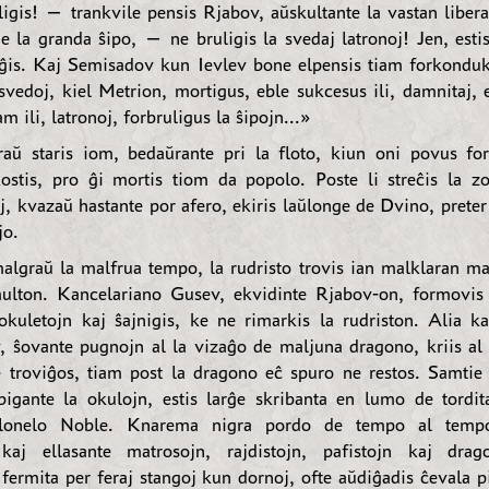
igis! — trankvile pensis Rjabov, aŭskultante la vastan liber
e la granda ŝipo, — ne bruligis la svedaj latronoj! Jen, esti
iĝis. Kaj Semisadov kun Ievlev bone elpensis tiam forkonduki
svedoj, kiel Metrion, mortigus, eble sukcesus ili, damnitaj, 
am ili, latronoj, forbruligus la ŝipojn...»
aŭ staris iom, bedaŭrante pri la floto, kiun oni povus fo
ostis, pro ĝi mortis tiom da popolo. Poste li streĉis la z
j, kvazaŭ hastante por afero, ekiris laŭlonge de Dvino, prete
jo.
malgraŭ la malfrua tempo, la rudristo trovis ian malklaran ma
ulton. Kancelariano Gusev, ekvidinte Rjabov-on, formovis 
 okuletojn kaj ŝajnigis, ke ne rimarkis la rudriston. Alia ka
 ŝovante pugnojn al la vizaĝo de maljuna dragono, kriis al l
 troviĝos, tiam post la dragono eĉ spuro ne restos. Samtie
bigante la okulojn, estis larĝe skribanta en lumo de tordit
olonelo Noble. Knarema nigra pordo de tempo al tempo
 kaj ellasante matrosojn, rajdistojn, pafistojn kaj drag
 fermita per feraj stangoj kun dornoj, ofte aŭdiĝadis ĉevala 