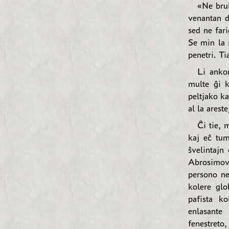
«Ne brul
venantan d
sed ne far
Se min la 
penetri. Ti
Li ankor
multe ĝi k
peltjako ka
al la areste
Ĉi tie, 
kaj eĉ tum
ŝvelintajn
Abrosimov,
persono ne
kolere glo
pafista k
enlasante
fenestreto,