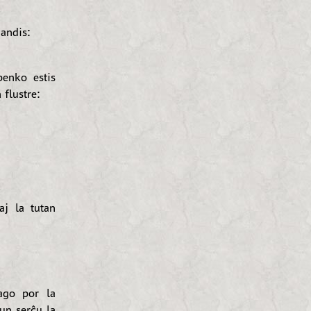
andis:
enko estis
 flustre:
j la tutan
ago por la
Nun serĉu la