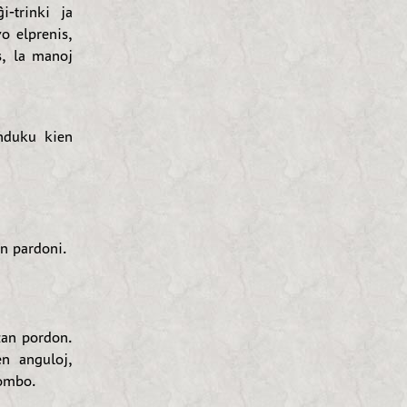
-trinki ja
o elprenis,
s, la manoj
nduku kien
n pardoni.
zan pordon.
en anguloj,
tombo.