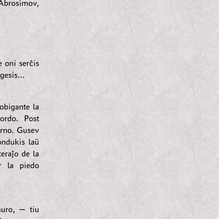
 Abrosimov,
 oni serĉis
esis...
obigante la
pordo. Post
erno. Gusev
ondukis laŭ
eraĵo de la
r la piedo
muro, — tiu