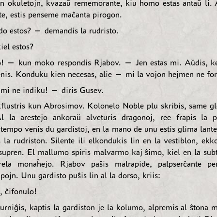
ajn okuletojn, kvazaŭ rememorante, kiu homo estas antaŭ li.
nte, estis penseme maĉanta pirogon.
o estos? — demandis la rudristo.
el estos?
o! — kun moko respondis Rjabov. — Jen estas mi. Aŭdis, ke
nis. Konduku kien necesas, alie — mi la vojon hejmen ne forg
mi ne indiku! — diris Gusev.
kflustris kun Abrosimov. Kolonelo Noble plu skribis, same gl
l la arestejo ankoraŭ alveturis dragonoj, ree frapis la 
tempo venis du gardistoj, en la mano de unu estis glima lant
 la rudriston. Silente ili elkondukis lin en la vestiblon, ekk
supren. El mallumo spiris malvarmo kaj ŝimo, kiel en la subt
rela monaĥejo. Rjabov paŝis malrapide, palpserĉante pe
pojn. Unu gardisto puŝis lin al la dorso, kriis:
 ĉifonulo!
urniĝis, kaptis la gardiston je la kolumo, alpremis al ŝtona 