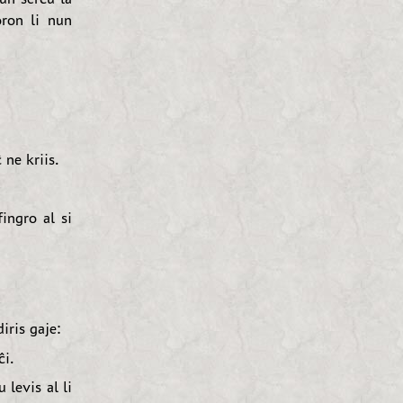
ron li nun
ne kriis.
ingro al si
iris gaje:
ĉi.
 levis al li