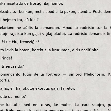
ŭka insultado de frostiĝintaj homoj.
ksidis sur benkon, metis apud si la pakon, atendis. Poste dem
hejmen iru, aŭ kiel?
elariano ne aŭdis la demandon. Apud la rudristo sur la b
tojn rajdisto kun gajaj viglaj okuloj. La rudristo demandis lin
ĉi tie ĉiuj freneziĝis?
to levis la boton, korektis la krurumon, diris nedifinite:
rinde!
li serĉas do?
mandanto fuĝis de la fortreso — sinjoro Meĥonoŝin. Ka
ortis...
jfis, en liaj okuloj ekbrulis gajaj fajretoj.
lte da mono?
 kalkulis, sed oni diras, ke multe. La cara salajro, p
oj. Eble, por vi kaj mi tiu mono por la tuta vivo sufiĉus... 