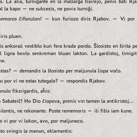
is. La alia, turniĝante en la mallarĝa trairejo, penis bati Rj
al la kapo — ne sukcesis, ne povis turniĝi.
moros ĉifonulon! — kun furiozo diris Rjabov. — Vi por 
.
iris pluen.
is ankoraŭ vestiblo kun fera krada pordo. Ŝlosisto en ŝirita pe
el ligna bovlo senkreman bluan lakton. La gardistoj, timigita
me.
tas? — demandis la ŝlosisto per maljunula lispa voĉo.
 por vi ne estas tutegale? — respondis Rjabov.
nulo fiksrigardis, aĥis:
Sabateiĉ! Ho Dio ĉiopova, prenis vin tamen la antikristoj...
ilentis, ne rekonante. Poste rememoris — ili fiŝis iam kune.
 vi por vi lokon, avo, por maljuneco.
sto svingis la manon, eklamentis: