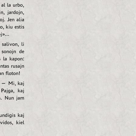
al la urbo,
n, jardojn,
j. Jen alia
o, kiu estis
j»...
salivon, li
n sonojn de
s la kapon:
antas rusajn
an floton!
. — Mi, kaj
Pajga, kaj
is. Nun jam
undigis kaj
vidos, kiel