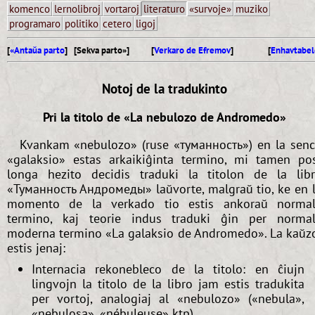
komenco
lernolibroj
vortaroj
literaturo
«survoje»
muziko
programaro
politiko
cetero
ligoj
[
«Antaŭa parto
] [Sekva parto»]
[
Verkaro de Efremov
]
[
Enhavtabel
Notoj de la tradukinto
Pri la titolo de «La nebulozo de Andromedo»
Kvankam «nebulozo» (ruse «туманность») en la sen
«galaksio» estas arkaikiĝinta termino, mi tamen po
longa hezito decidis traduki la titolon de la lib
«Туманность Андромеды» laŭvorte, malgraŭ tio, ke en 
momento de la verkado tio estis ankoraŭ norma
termino, kaj teorie indus traduki ĝin per norma
moderna termino «La galaksio de Andromedo». La kaŭz
estis jenaj:
Internacia rekonebleco de la titolo: en ĉiujn
lingvojn la titolo de la libro jam estis tradukita
per vortoj, analogiaj al «nebulozo» («nebula»,
«nebulosa», «nébuleuse» ktp).