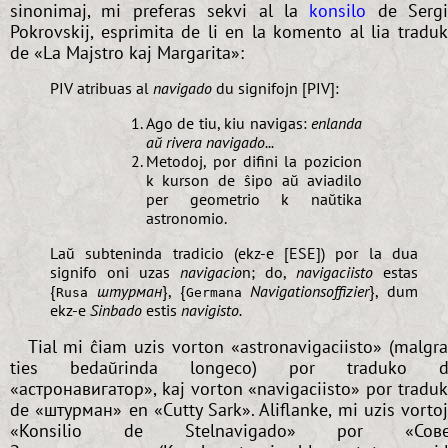
sinonimaj, mi preferas sekvi al la
konsilo
de Sergi
Pokrovskij, esprimita de li en la komento al lia tradu
de «La Majstro kaj Margarita»:
PIV atribuas al
navigado
du signifojn [PIV]:
Ago de tiu, kiu navigas:
enlanda
aŭ rivera navigado...
Metodoj, por difini la pozicion
k kurson de ŝipo aŭ aviadilo
per geometrio k naŭtika
astronomio.
Laŭ subteninda tradicio (ekz-e [ESE]) por la dua
signifo oni uzas
navigacio
n; do,
navigaciisto
estas
{
штурман
}, {
Navigationsoffizier
}, dum
Rusa
Germana
ekz-e
Sinbado
estis
navigisto.
Tial mi ĉiam uzis vorton «astronavigaciisto» (malgr
ties bedaŭrinda longeco) por traduko d
«астронавигатор», kaj vorton «navigaciisto» por tradu
de «штурман» en «Cutty Sark». Aliflanke, mi uzis vorto
«Konsilio de Stelnavigado» por «Сове