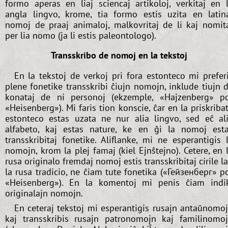
formo aperas en liaj sciencaj artikoloj, verkitaj en 
angla lingvo, krome, tia formo estis uzita en latin
nomoj de praaj animaloj, malkovritaj de li kaj nomit
per lia nomo (ja li estis paleontologo).
Transskribo de nomoj en la tekstoj
En la tekstoj de verkoj pri fora estonteco mi prefer
plene fonetike transskribi ĉiujn nomojn, inklude tiujn 
konataj de ni personoj (ekzemple, «Hajzenberg» p
«Heisenberg»). Mi faris tion konscie, ĉar en la priskriba
estonteco estas uzata ne nur alia lingvo, sed eĉ al
alfabeto, kaj estas nature, ke en ĝi la nomoj est
transskribitaj fonetike. Aliflanke, mi ne esperantigis 
nomojn, krom la plej famaj (kiel Ejnŝtejno). Cetere, en 
rusa originalo fremdaj nomoj estis transskribitaj cirile l
la rusa tradicio, ne ĉiam tute fonetika («Гейзенберг» p
«Heisenberg»). En la komentoj mi penis ĉiam indi
originalajn nomojn.
En ceteraj tekstoj mi esperantigis rusajn antaŭnomo
kaj transskribis rusajn patronomojn kaj familinomo