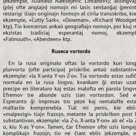
(ekzemple, «Danielo Aleksejeviĉ Liĥtanov»); alilingva
(plej ofte anglajn) nomojn mi lasis senŝanĝaj (penin
restarigi iliajn originajn formojn el cirila transskribo, kie
ekzemple, «Cutty Sark», «Dowman», «Richard Woodge
ktp). Tio koncernas ankaŭ geografiajn nomojn, por kiuj 
ekzistas tradiciaj esperantaj nomoj, ekzemp
«Falmouth», «Aberdeen» ktp.
Ruseca vortordo
En la rusa originalo oftas la vortordo kun lon
plurvorta (ofte participa) priskribo antaŭ substantiv
ekzemple: «la X-anta Y-on Z-o». Tia vortordo estas sufi
normala en la rusa lingvo, kvankam ĝi estas uza
precipe en literaturo kaj estas malofta en parola lingv
Efremov tre abunde uzis tian vortordon. Sed 
Esperanto ĝi impresas tro peze kaj nemalofte est
malfacile komprenebla. Tial mi penis, kie ebli
«malpezigi» tiajn frazojn, metante la priskribon post 
substantivon, ekzemple: «la Z-o, X-anta Y-on» aŭ eĉ «la 
o, kiu X-as Y-on». Tamen, ĉar Efremov ofte uzis longa
komplikajn frazojn, tio ne ĉiam eblis (ekzemple, 