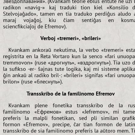
Звездоплавания». (Kvankam teorie eblus entute ne uzi 
radikon «navig-» kaj traduki tion kiel «Konsilio 
Stelvojaĝado», tamen en tia traduko perdiĝus aludo 
maraj vojaĝoj, kiu ĉiam sentiĝas en kosma
sciencfikciaĵoj de Efremov).
Verboj «tremeri», «brileri»
Kvankam ankoraŭ nekutima, la verbo «tremeri» est
registrita en la Reta Vortaro kun la senco «fari unuop
tremmovon» (ruse «дрогнуть», «вздрогнуть»). Tia uzo 
la sufikso -er- ŝajnas tute logika, kaj mi sisteme aplik
ĝin ankaŭ al radiko bril-: «brileri» signifas «fari unuop
brilon» (ruse «блеснуть»).
Transskribo de la familinomo Efremov
Kvankam plene fonetika transskribo de la ru
familinomo «Ефремов» estus «Jefremov», mi tam
preferis la malpli fonetikan, sed pli similan grafi
formon «Efremov», precipe, ĉar tian formon de lati
transskribo de sia familinomo preferis la aŭtoro mem. T