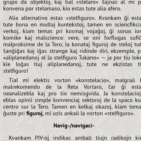
grupo da objektoj, kaj tial «stelaro» ŝajnas al mi p
konvena por stelamaso, kio estas tute alia afero.
Alia alternativo estas «stelfiguro». Kvankam ĝi est
tute bona en multaj kuntekstoj, tamen en sciencfikci
verkoj, kiam temas pri kosmaj vojaĝoj, ĝi sonas i
komike kaj malscience: vere, se oni forflugas sufi
malproksime de la Tero, la konataj figuroj de steloj tu
ŝanĝiĝas kaj iĝas strange kaj ridinde diri, ekzemple, p
«aliplanedanoj el la stelfiguro Tukano» — ja por tiu lok
kie loĝas tiuj aliplanedanoj, tute ne ekzistas t
stelfiguro!
Tial mi elektis vorton «konstelacio», malgraŭ 
malrekomendo de la Reta Vortaro, ĉar ĝi est
neanalizebla kaj pro tio nemisgvida. Ja konstelacio
eblas opinii simple konvenciaj sektoroj de la spaco k
centro sur la Tero. Tamen en kelkaj okazoj, kiam tem
ĝuste pri
figuroj
, mi uzis ankaŭ la vorton «stelfiguro».
Navig-/navigaci-
Kvankam PIV-oj indikas ambaŭ tiujn radikojn ki