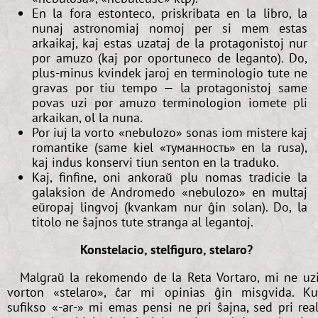
En la fora estonteco, priskribata en la libro, la
nunaj astronomiaj nomoj per si mem estas
arkaikaj, kaj estas uzataj de la protagonistoj nur
por amuzo (kaj por oportuneco de leganto). Do,
plus-minus kvindek jaroj en terminologio tute ne
gravas por tiu tempo — la protagonistoj same
povas uzi por amuzo terminologion iomete pli
arkaikan, ol la nuna.
Por iuj la vorto «nebulozo» sonas iom mistere kaj
romantike (same kiel «туманность» en la rusa),
kaj indus konservi tiun senton en la traduko.
Kaj, finfine, oni ankoraŭ plu nomas tradicie la
galaksion de Andromedo «nebulozo» en multaj
eŭropaj lingvoj (kvankam nur ĝin solan). Do, la
titolo ne ŝajnos tute stranga al legantoj.
Konstelacio, stelfiguro, stelaro?
Malgraŭ la rekomendo de la Reta Vortaro, mi ne uz
vorton «stelaro», ĉar mi opinias ĝin misgvida. K
sufikso «-ar-» mi emas pensi ne pri ŝajna, sed pri rea