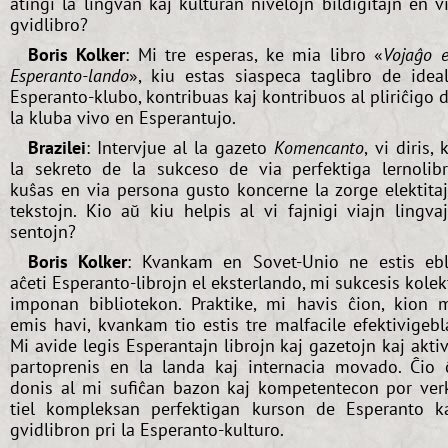
atingi la lingvan kaj kulturan nivelojn bildigitajn en v
gvidlibro?
Boris Kolker
: Mi tre esperas, ke mia libro «
Vojaĝo 
Esperanto-lando
», kiu estas siaspeca taglibro de idea
Esperanto-klubo, kontribuas kaj kontribuos al pliriĉigo 
la kluba vivo en Esperantujo.
Brazilei
: Intervjue al la gazeto
Komencanto
, vi diris, 
la sekreto de la sukceso de via perfektiga lernolib
kuŝas en via persona gusto koncerne la zorge elektita
tekstojn. Kio aŭ kiu helpis al vi fajnigi viajn lingva
sentojn?
Boris Kolker
: Kvankam en Sovet-Unio ne estis eb
aĉeti Esperanto-librojn el eksterlando, mi sukcesis kolek
imponan bibliotekon. Praktike, mi havis ĉion, kion 
emis havi, kvankam tio estis tre malfacile efektivigebl
Mi avide legis Esperantajn librojn kaj gazetojn kaj akti
partoprenis en la landa kaj internacia movado. Ĉio 
donis al mi sufiĉan bazon kaj kompetentecon por ver
tiel kompleksan perfektigan kurson de Esperanto k
gvidlibron pri la Esperanto-kulturo.