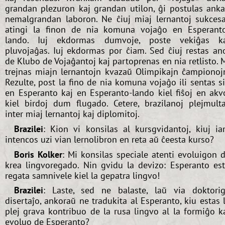
grandan plezuron kaj grandan utilon, ĝi postulas ank
nemalgrandan laboron. Ne ĉiuj miaj lernantoj sukces
atingi la finon de nia komuna vojaĝo en Esperant
lando. Iuj ekdormas dumvoje, poste vekiĝas k
pluvojaĝas. Iuj ekdormas por ĉiam. Sed ĉiuj restas an
de Klubo de Vojaĝantoj kaj partoprenas en nia retlisto. 
trejnas miajn lernantojn kvazaŭ Olimpikajn ĉampionoj
Rezulte, post la fino de nia komuna vojaĝo ili sentas s
en Esperanto kaj en Esperanto-lando kiel fiŝoj en akv
kiel birdoj dum flugado. Cetere, brazilanoj plejmult
inter miaj lernantoj kaj diplomitoj.
Brazilei
: Kion vi konsilas al kursgvidantoj, kiuj i
intencos uzi vian lernolibron en reta aŭ ĉeesta kurso?
Boris Kolker
: Mi konsilas speciale atenti evoluigon 
krea lingvoregado. Nin gvidu la devizo: Esperanto es
regata samnivele kiel la gepatra lingvo!
Brazilei
: Laste, sed ne balaste, laŭ via doktori
disertaĵo, ankoraŭ ne tradukita al Esperanto, kiu estas 
plej grava kontribuo de la rusa lingvo al la formiĝo k
evoluo de Esperanto?