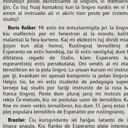
monatojn poste, ekinstruante la lingvon, vi memlern
ĝin. Ĉu tiuj fruaj kontaktoj kun la lingvo naskis en vi 
amon al instruado aŭ vi akiris tion poste per sistem
studoj?
Boris Kolker
: Mi estis tre entuziasmigita pri la lingv
kiu malfermis por mi fenestron al la mondo, kaŝi
malantaŭ la fera kurteno. Kaj mi ekdeziris tuj dividi mi
ĝojon kun aliaj homoj. Ruslingvaj lernolibroj 
Esperanto ne estis haveblaj, ĉar ili estis neniigitaj dum 
diktatora regado de Stalin, kiam Esperanto k
esperantistoj estis persekutataj. Oni sendis al mi et
lernolibron en la pola lingvo. La unuan kurson mi instru
per ĝi, kvankam mi apenaŭ komprenis la polan lingvo
Helpis tio, ke mi estis studento de pedagogia supe
lernejo kaj studis por fariĝi instruisto de la rusa k
franca lingvoj. Poste dum pluraj jaroj mi instruis p
rekta Ĉe-metodo, kiu ne postulas uzon de lernolibro. K
fine mi mem verkis lernolibron, kiu dum 35 jaroj estas 
plej populara lernolibro de Esperanto por ruslingvanoj.
Brazilei
: Ĉiu kursgvidanto iel fariĝas ŝatanto de 
lingva angulo. Kiu flanko de Esperanto pleje interes