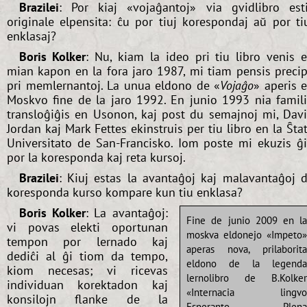
Brazilei
: Por kiaj «vojaĝantoj» via gvidlibro est
originale elpensita: ĉu por tiuj korespondaj aŭ por ti
enklasaj?
Boris Kolker
: Nu, kiam la ideo pri tiu libro venis 
mian kapon en la fora jaro 1987, mi tiam pensis preci
pri memlernantoj. La unua eldono de «
Vojaĝo
» aperis 
Moskvo fine de la jaro 1992. En junio 1993 nia famil
transloĝiĝis en Usonon, kaj post du semajnoj mi, Dav
Jordan kaj Mark Fettes ekinstruis per tiu libro en la Ŝta
Universitato de San-Francisko. Iom poste mi ekuzis ĝ
por la koresponda kaj reta kursoj.
Brazilei
: Kiuj estas la avantaĝoj kaj malavantaĝoj 
koresponda kurso kompare kun tiu enklasa?
Boris Kolker
: La avantaĝoj:
Fine de junio 2009 en l
vi povas elekti oportunan
moskva eldonejo «Impeto
tempon por lernado kaj
aperas nova, prilaborit
dediĉi al ĝi tiom da tempo,
eldono de la legend
kiom necesas; vi ricevas
lernolibro de B.Kolke
individuan korektadon kaj
«Internacia lingv
konsilojn flanke de la
Esperanto. Plen