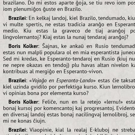
brazilano. Do mi estos aparte ĝoja, se tiu revo iom po
iom plenumiĝos ĝuste en Brazilo.
Brazilei
: En kelkaj landoj, kiel Brazilo, tendumado, ki
vi multe spertis, ne estas tradicia aranĝo en Esperan
medio. Kiu estas la graveco de tiaj aranĝoj p
lingvolernantoj? Kiaj estas la nunaj tendaraj aranĝoj?
Boris Kolker
: Ŝajnas, ke ankaŭ en Rusio tenduma
estas nun malpli populara ol en mia esperantista junec
Sed mi kredas, ke Esperanto-tendaroj en Rusio (kiuj n
ne nepre okazas en tendoj) plu havas altan nivelon k
kontribuas al mergiĝo en Esperanto-vivon.
Brazilei
: «
Vojaĝo en Esperanto-Lando
» estas ĉie taksa
kiel uzinda gvidilo por perfektiga kurso. Kiun lernolibr
vi opinias bona por elementa kurso?
Boris Kolker
: Feliĉe, nun en la retejo «lernu!» est
bonaj kursoj por komencantoj kaj progresantoj. Evident
en diversaj landoj estas bonaj nacilingvaj lernolibroj, s
mi ne konas ĉiujn.
Brazilei
: Viaopinie, kial la realaj E-kluboj ne streb