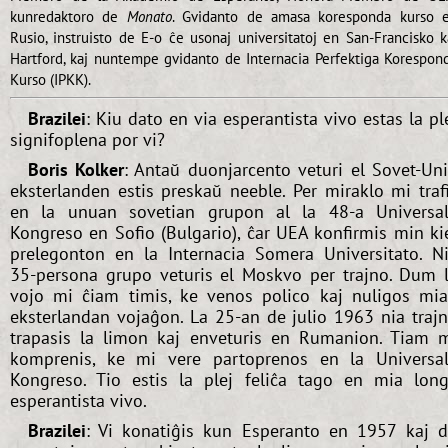
kunredaktoro de
Monato
. Gvidanto de amasa koresponda kurso 
Rusio, instruisto de E-o ĉe usonaj universitatoj en San-Francisko k
Hartford, kaj nuntempe gvidanto de Internacia Perfektiga Korespon
Kurso (IPKK).
Brazilei
: Kiu dato en via esperantista vivo estas la pl
signifoplena por vi?
Boris Kolker
: Antaŭ duonjarcento veturi el Sovet-Un
eksterlanden estis preskaŭ neeble. Per miraklo mi traf
en la unuan sovetian grupon al la 48-a Universa
Kongreso en Sofio (Bulgario), ĉar UEA konfirmis min ki
prelegonton en la Internacia Somera Universitato. N
35-persona grupo veturis el Moskvo per trajno. Dum 
vojo mi ĉiam timis, ke venos polico kaj nuligos mi
eksterlandan vojaĝon. La 25-an de julio 1963 nia traj
trapasis la limon kaj enveturis en Rumanion. Tiam 
komprenis, ke mi vere partoprenos en la Universa
Kongreso. Tio estis la plej feliĉa tago en mia lon
esperantista vivo.
Brazilei
: Vi konatiĝis kun Esperanto en 1957 kaj 