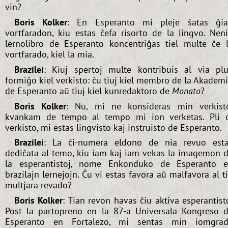
vin?
Boris Kolker
: En Esperanto mi pleje ŝatas ĝi
vortfaradon, kiu estas ĉefa risorto de la lingvo. Nen
lernolibro de Esperanto koncentriĝas tiel multe ĉe 
vortfarado, kiel la mia.
Brazilei
: Kiuj spertoj multe kontribuis al via pl
formiĝo kiel verkisto: ĉu tiuj kiel membro de la Akadem
de Esperanto aŭ tiuj kiel kunredaktoro de
Monato
?
Boris Kolker
: Nu, mi ne konsideras min verkist
kvankam de tempo al tempo mi ion verketas. Pli 
verkisto, mi estas lingvisto kaj instruisto de Esperanto.
Brazilei
: La ĉi-numera eldono de nia revuo est
dediĉata al temo, kiu iam kaj iam vekas la imagemon 
la esperantistoj, nome Enkonduko de Esperanto 
brazilajn lernejojn. Ĉu vi estas favora aŭ malfavora al t
multjara revado?
Boris Kolker
: Tian revon havas ĉiu aktiva esperantist
Post la partopreno en la 87-a Universala Kongreso 
Esperanto en Fortalezo, mi sentas min iomgra