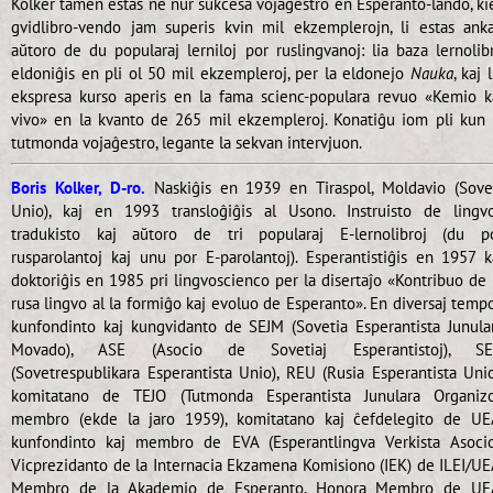
Kolker tamen estas ne nur sukcesa vojaĝestro en Esperanto-lando, ki
gvidlibro-vendo jam superis kvin mil ekzemplerojn, li estas ank
aŭtoro de du popularaj lerniloj por ruslingvanoj: lia baza lernolib
eldoniĝis en pli ol 50 mil ekzempleroj, per la eldonejo
Nauka
, kaj l
ekspresa kurso aperis en la fama scienc-populara revuo «Kemio k
vivo» en la kvanto de 265 mil ekzempleroj. Konatiĝu iom pli kun 
tutmonda vojaĝestro, legante la sekvan intervjuon.
Boris Kolker, D-ro.
Naskiĝis en 1939 en Tiraspol, Moldavio (Sove
Unio), kaj en 1993 transloĝiĝis al Usono. Instruisto de lingvo
tradukisto kaj aŭtoro de tri popularaj E-lernolibroj (du p
rusparolantoj kaj unu por E-parolantoj). Esperantistiĝis en 1957 k
doktoriĝis en 1985 pri lingvoscienco per la disertaĵo «Kontribuo de 
rusa lingvo al la formiĝo kaj evoluo de Esperanto». En diversaj tempo
kunfondinto kaj kungvidanto de SEJM (Sovetia Esperantista Junula
Movado), ASE (Asocio de Sovetiaj Esperantistoj), S
(Sovetrespublikara Esperantista Unio), REU (Rusia Esperantista Unio
komitatano de TEJO (Tutmonda Esperantista Junulara Organizo
membro (ekde la jaro 1959), komitatano kaj ĉefdelegito de UE
kunfondinto kaj membro de EVA (Esperantlingva Verkista Asocio
Vicprezidanto de la Internacia Ekzamena Komisiono (IEK) de ILEI/UE
Membro de la Akademio de Esperanto, Honora Membro de UE