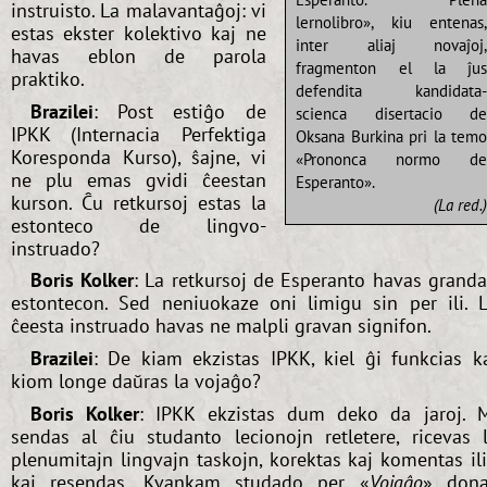
instruisto. La malavantaĝoj: vi
lernolibro», kiu entenas
estas ekster kolektivo kaj ne
inter aliaj novaĵoj
havas eblon de parola
fragmenton el la ĵu
praktiko.
defendita kandidata
Brazilei
: Post estiĝo de
scienca disertacio d
IPKK (Internacia Perfektiga
Oksana Burkina pri la tem
Koresponda Kurso), ŝajne, vi
«Prononca normo d
ne plu emas gvidi ĉeestan
Esperanto».
kurson. Ĉu retkursoj estas la
(La red.
estonteco de lingvo-
instruado?
Boris Kolker
: La retkursoj de Esperanto havas grand
estontecon. Sed neniuokaze oni limigu sin per ili. 
ĉeesta instruado havas ne malpli gravan signifon.
Brazilei
: De kiam ekzistas IPKK, kiel ĝi funkcias k
kiom longe daŭras la vojaĝo?
Boris Kolker
: IPKK ekzistas dum deko da jaroj. 
sendas al ĉiu studanto lecionojn retletere, ricevas 
plenumitajn lingvajn taskojn, korektas kaj komentas il
kaj resendas. Kvankam studado per «
Vojaĝo
» don