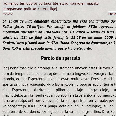
komenco
lernolibroj
vortaroj
literaturo
«survoje»
muziko
programaro
politiko
cetero
ligoj
<<<
>>>
enha
La 15-an de julio eminenta esperantisto, nia eksa samlandano Bor
Kolker festos 70-jariĝon. Por omaĝi la jubileon REGo represas 
intervjuon, aperintan en «Brazilei» (№ 10, 2009) — revuo de Brazi
sekcio de ILEI. La fotoj estis faritaj la 22-25-an de majo 2009 
Sankta-Luiso (Usono) dum la 57-a Usona Kongreso de Esperanto, en k
Boris Kolker estis speciala invitita gasto kaj preleganto.
Parolo de spertulo
Plej bona maniero alproprigi al si fremdan lingvon estas kunvivi d
iom da tempo ĉe la parolantoj de la lernata lingvo. Sed vojaĝi ĉirkaŭ 
mondo, eĉ per Esperanto, ankoraŭ estas multekoste. Pensante pri ti
sperta prilingva vojaĝanto, d-ro Boris Kolker, proponas al ĉiuj lernant
de Esperanto, dezirantaj plibonigi siajn lingvosciojn, t
malmultekostan kaj perfektigan vojaĝon en Esperanto-lando mem, k
jena avantaĝo: oni povas travojaĝi la klerigan itineron virtuale, per 
vojaĝagentejo IPKK (legu pliajn detalojn en la intervjuo), aŭ en 
komforto de sia domo, per legado de la samnoma gvidlibro. D-ro Bor